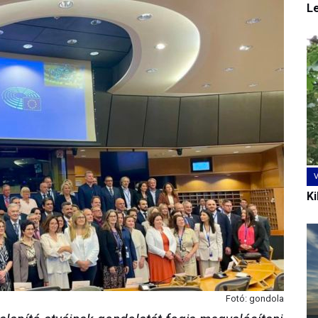
L
Ki
Fotó: gondola