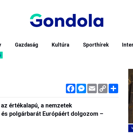
y
Gazdaság
Kultúra
Sporthírek
Inte
6
Facebook
Messenger
Email
Copy
Megos
Link
 az értékalapú, a nemzetek
 és polgárbarát Európáért dolgozom –