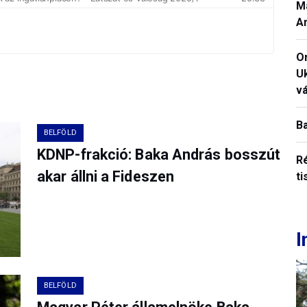
M
A
O
U
vá
B
BELFÖLD
KDNP-frakció: Baka András bosszút
R
akar állni a Fideszen
ti
I
BELFÖLD