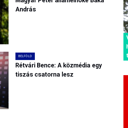
Magyar Péter államelnöke Baka
András
BELFÖLD
Rétvári Bence: A közmédia egy
tiszás csatorna lesz