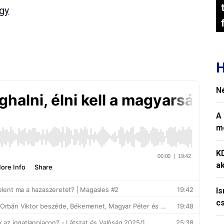
rgy
H
N
A 
m
K
ak
I
c