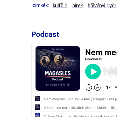
címkék:
külföld
hírek
hölvényi gyö
Podcast