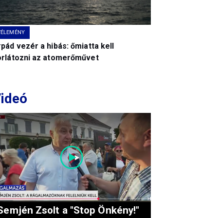
VÉLEMÉNY
pád vezér a hibás: őmiatta kell
orlátozni az atomerőművet
ideó
Semjén Zsolt a "Stop Önkény!"