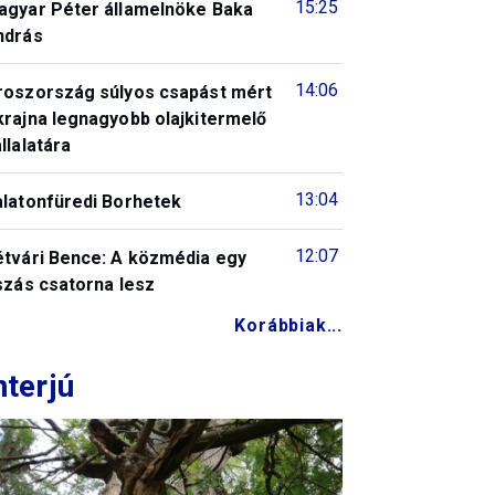
15:25
agyar Péter államelnöke Baka
ndrás
14:06
roszország súlyos csapást mért
krajna legnagyobb olajkitermelő
llalatára
13:04
alatonfüredi Borhetek
12:07
étvári Bence: A közmédia egy
szás csatorna lesz
Korábbiak...
nterjú