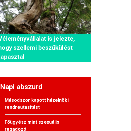
Véleményvállalat is jelezte,
hogy szellemi beszűkülést
tapasztal
Napi abszurd
Másodszor kapott házelnöki
rendreutasítást
Főügyész mint szexuális
ragadozó