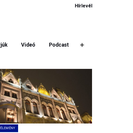
Hírlevél
rjúk
Videó
Podcast
ztás
VÉLEMÉNY