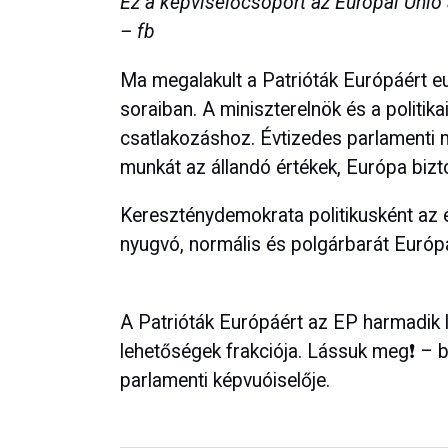
Ez a képviselőcsoport az Európai Unió 
– fb
Ma megalakult a Patrióták Európáért eu
soraiban. A miniszterelnök és a politik
csatlakozáshoz. Évtizedes parlamenti m
munkát az állandó értékek, Európa biz
Kereszténydemokrata politikusként az
nyugvó, normális és polgárbarát Európ
A Patrióták Európáért az EP harmadik l
lehetőségek frakciója. Lássuk meg❗️ – 
parlamenti képvuóiselője.