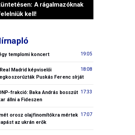
tüntetésen: A rágalmazóknak
felelniük kell!
írnapló
19:05
égy templomi koncert
18:08
Real Madrid képviselői
egkoszorúzták Puskás Ferenc sírját
17:33
DNP-frakció: Baka András bosszút
ar állni a Fideszen
17:07
smét orosz olajfinomítókra mértek
sapást az ukrán erők