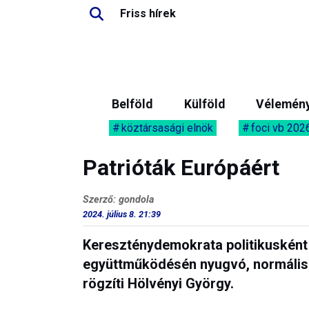
Friss hírek
Belföld
Külföld
Vélemén
köztársasági elnök
foci vb 202
Patrióták Európáért
Szerző: gondola
2024. július 8. 21:39
Kereszténydemokrata politikusként
együttműködésén nyugvó, normális
rögzíti Hölvényi György.