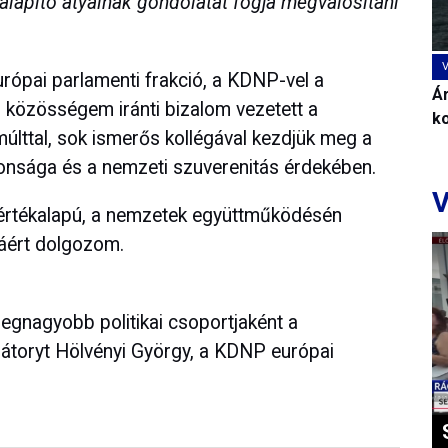
alapító atyáinak gondolatát fogja megvalósítani
rópai parlamenti frakció, a KDNP-vel a
Ár
ai közösségem iránti bizalom vezetett a
k
últtal, sok ismerős kollégával kezdjük meg a
tonsága és a nemzeti szuverenitás érdekében.
V
 értékalapú, a nemzetek együttműködésén
áért dolgozom.
egnagyobb politikai csoportjaként a
bátoryt Hölvényi György, a KDNP európai