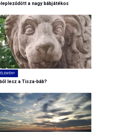
elepleződött a nagy bábjátékos
VÉLEMÉNY
ből lesz a Tisza-báb?