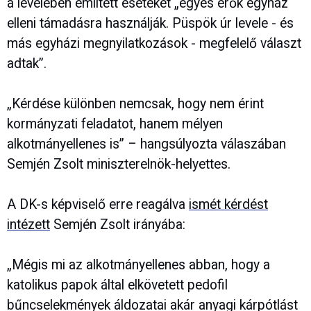
a levelében említett eseteket „egyes erők egyház
elleni támadásra használják. Püspök úr levele - és
más egyházi megnyilatkozások - megfelelő választ
adtak”.
„Kérdése különben nemcsak, hogy nem érint
kormányzati feladatot, hanem mélyen
alkotmányellenes is” – hangsúlyozta válaszában
Semjén Zsolt miniszterelnök-helyettes.
A DK-s képviselő erre reagálva
ismét kérdést
intézett
Semjén Zsolt irányába:
„Mégis mi az alkotmányellenes abban, hogy a
katolikus papok által elkövetett pedofil
bűncselekmények áldozatai akár anyagi kárpótlást