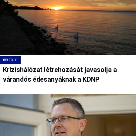
BELFÖLD
Krízishálózat létrehozását javasolja a
várandós édesanyáknak a KDNP