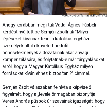
Fotó: Kovács Tamás (MTI/MTVA)
Ahogy korábban megírtuk Vadai Ágnes írásbeli
kérdést nyújtott be Semjén Zsoltnak "Milyen
lépéseket kívánnak tenni a katolikus egyházi
személyek által elkövetett pedofil
bűncselekmények áldozatainak akár anyagi
kompenzálására, és folytatnak-e már tárgyalásokat
arról, hogy a Magyar Katolikus Egyház milyen
forrásokat kíván ehhez biztosítani?" címmel.
Semjén Zsolt válaszában
felhívta a képviselő
figyelmét, hogy a „levele önmagában bizonyítja
Veres András püspök úr szavainak igazságát, hogy