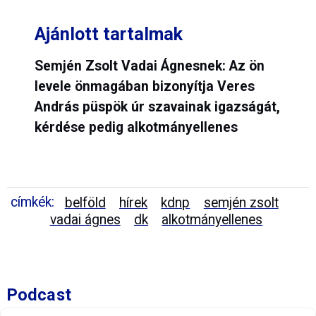
Ajánlott tartalmak
Semjén Zsolt Vadai Ágnesnek: Az ön
levele önmagában bizonyítja Veres
András püspök úr szavainak igazságát,
kérdése pedig alkotmányellenes
címkék:
belföld
hírek
kdnp
semjén zsolt
vadai ágnes
dk
alkotmányellenes
Podcast