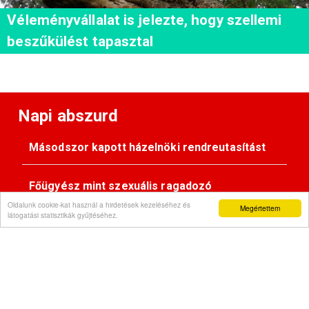
Véleményvállalat is jelezte, hogy szellemi
beszűkülést tapasztal
Napi abszurd
Másodszor kapott házelnöki rendreutasítást
Főügyész mint szexuális ragadozó
Oldalunk cookie-kat használ a hirdetések kezeléséhez és
Megértettem
látogatási statisztikák gyűjtéséhez.
Pimasz önkényúr