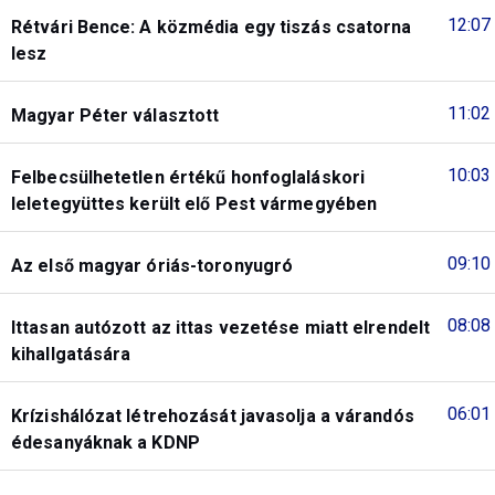
12:07
Rétvári Bence: A közmédia egy tiszás csatorna
lesz
11:02
Magyar Péter választott
10:03
Felbecsülhetetlen értékű honfoglaláskori
leletegyüttes került elő Pest vármegyében
09:10
Az első magyar óriás-toronyugró
08:08
Ittasan autózott az ittas vezetése miatt elrendelt
kihallgatására
06:01
Krízishálózat létrehozását javasolja a várandós
édesanyáknak a KDNP