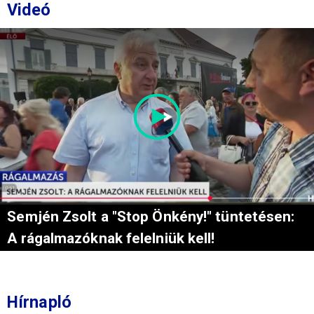
Videó
Semjén Zsolt a "Stop Önkény!" tüntetésen:
A rágalmazóknak felelniük kell!
Hírnapló