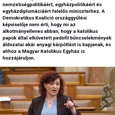
nemzetiségpolitikáért, egyházpolitikáért és
egyházdiplomáciáért felelős miniszterhez. A
Demokratikus Koalíció országgyűlési
képviselője nem érti, hogy mi az
alkotmányellenes abban, hogy a katolikus
papok által elkövetett pedofil bűncselekmények
áldozatai akár anyagi kárpótlást is kapjanak, és
ahhoz a Magyar Katolikus Egyház is
hozzájáruljon.