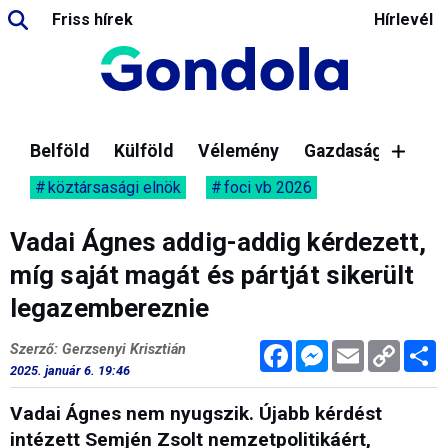
Friss hírek
Hírlevél
Belföld
Külföld
Vélemény
Gazdaság
köztársasági elnök
foci vb 2026
Vadai Ágnes addig-addig kérdezett,
míg saját magát és pártját sikerült
legazembereznie
Facebook
Messenger
Email
Copy
M
Szerző: Gerzsenyi Krisztián
Link
2025. január 6. 19:46
Vadai Ágnes nem nyugszik. Újabb kérdést
intézett Semjén Zsolt nemzetpolitikáért,