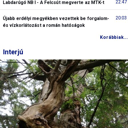
22:47
Labdarúgó NB I - A Felcsút megverte az MTK-t
20:03
Újabb erdélyi megyékben vezettek be forgalom-
és vízkorlátozást a román hatóságok
Korábbiak...
Interjú