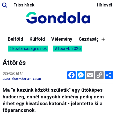
Friss hírek
Hírlevél
Belföld
Külföld
Vélemény
Gazdaság
köztársasági elnök
foci vb 2026
Áttörés
Facebook
Messenger
Email
Copy
M
Szerző: MTI
Link
2024. december 31. 12:30
Ma "a kezünk között születik" egy ütőképes
hadsereg, ennél nagyobb élmény pedig nem
érhet egy hivatásos katonát - jelentette ki a
főparancsnok.