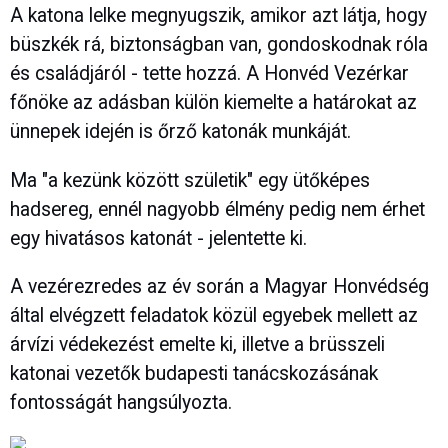
A katona lelke megnyugszik, amikor azt látja, hogy
büszkék rá, biztonságban van, gondoskodnak róla
és családjáról - tette hozzá. A Honvéd Vezérkar
főnöke az adásban külön kiemelte a határokat az
ünnepek idején is őrző katonák munkáját.
Ma "a kezünk között születik" egy ütőképes
hadsereg, ennél nagyobb élmény pedig nem érhet
egy hivatásos katonát - jelentette ki.
A vezérezredes az év során a Magyar Honvédség
által elvégzett feladatok közül egyebek mellett az
árvízi védekezést emelte ki, illetve a brüsszeli
katonai vezetők budapesti tanácskozásának
fontosságát hangsúlyozta.