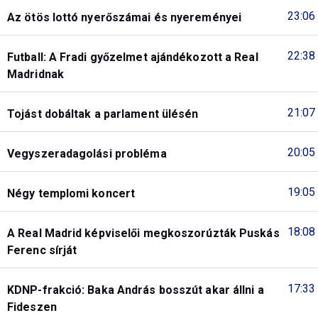
23:06
Az ötös lottó nyerőszámai és nyereményei
22:38
Futball: A Fradi győzelmet ajándékozott a Real
Madridnak
21:07
Tojást dobáltak a parlament ülésén
20:05
Vegyszeradagolási probléma
19:05
Négy templomi koncert
18:08
A Real Madrid képviselői megkoszorúzták Puskás
Ferenc sírját
17:33
KDNP-frakció: Baka András bosszút akar állni a
Fideszen