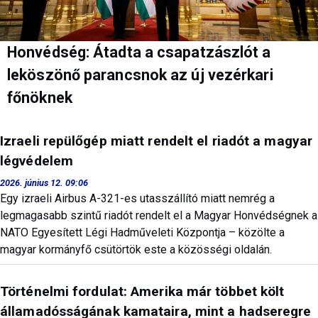
Honvédség: Átadta a csapatzászlót a
leköszönő parancsnok az új vezérkari
főnöknek
Izraeli repülőgép miatt rendelt el riadót a magyar
légvédelem
2026. június 12. 09:06
Egy izraeli Airbus A-321-es utasszállító miatt nemrég a
legmagasabb szintű riadót rendelt el a Magyar Honvédségnek a
NATO Egyesített Légi Hadműveleti Központja – közölte a
magyar kormányfő csütörtök este a közösségi oldalán.
Történelmi fordulat: Amerika már többet költ
államadósságának kamataira, mint a hadseregre