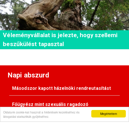
Véleményvállalat is jelezte, hogy szellemi
beszűkülést tapasztal
Napi abszurd
Másodszor kapott házelnöki rendreutasítást
Főügyész mint szexuális ragadozó
Oldalunk cookie-kat használ a hirdetések kezeléséhez és
Megértettem
látogatási statisztikák gyűjtéséhez.
Pimasz önkényúr