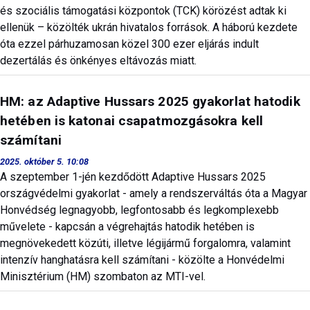
és szociális támogatási központok (TCK) körözést adtak ki
ellenük – közölték ukrán hivatalos források. A háború kezdete
óta ezzel párhuzamosan közel 300 ezer eljárás indult
dezertálás és önkényes eltávozás miatt.
HM: az Adaptive Hussars 2025 gyakorlat hatodik
hetében is katonai csapatmozgásokra kell
számítani
2025. október 5. 10:08
A szeptember 1-jén kezdődött Adaptive Hussars 2025
országvédelmi gyakorlat - amely a rendszerváltás óta a Magyar
Honvédség legnagyobb, legfontosabb és legkomplexebb
művelete - kapcsán a végrehajtás hatodik hetében is
megnövekedett közúti, illetve légijármű forgalomra, valamint
intenzív hanghatásra kell számítani - közölte a Honvédelmi
Minisztérium (HM) szombaton az MTI-vel.