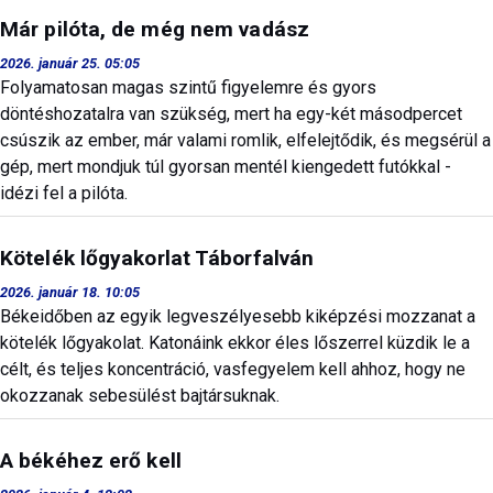
Már pilóta, de még nem vadász
2026. január 25. 05:05
Folyamatosan magas szintű figyelemre és gyors
döntéshozatalra van szükség, mert ha egy-két másodpercet
csúszik az ember, már valami romlik, elfelejtődik, és megsérül a
gép, mert mondjuk túl gyorsan mentél kiengedett futókkal -
idézi fel a pilóta.
Kötelék lőgyakorlat Táborfalván
2026. január 18. 10:05
Békeidőben az egyik legveszélyesebb kiképzési mozzanat a
kötelék lőgyakolat. Katonáink ekkor éles lőszerrel küzdik le a
célt, és teljes koncentráció, vasfegyelem kell ahhoz, hogy ne
okozzanak sebesülést bajtársuknak.
A békéhez erő kell