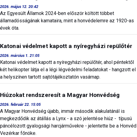
2026. május 12. 20:42
Az Egyesült Államok 2024-ben először költött többet
államadósságának kamataira, mint a honvédelemre az 1920-as
évek óta.
Katonai védelmet kapott a nyíregyházi repülőtér
2026. március 1. 21:05
Katonai védelmet kapott a nyíregyházi repülőtér, ahol péntektől
két helikopter látja el a légi légvédelmi feladatokat - hangzott el
a helyszínen tartott sajtótájékoztatón vasárnap.
Hiúzokat rendszeresít a Magyar Honvédség
2026. február 22. 15:05
A Magyar Honvédség újabb, immár második alakulatánál is
megkezdődik az átállás a Lynx - a szó jelentése hiúz - típusú
páncélozott gyalogsági harcjárművekre - jelentette be a Honvéd
Vezérkar főnöke.