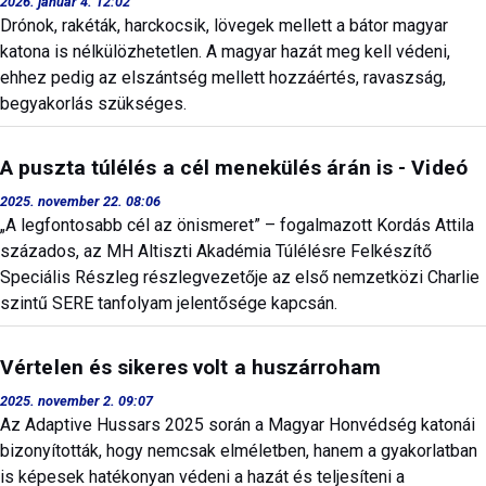
2026. január 4. 12:02
Drónok, rakéták, harckocsik, lövegek mellett a bátor magyar
katona is nélkülözhetetlen. A magyar hazát meg kell védeni,
ehhez pedig az elszántség mellett hozzáértés, ravaszság,
begyakorlás szükséges.
A puszta túlélés a cél menekülés árán is - Videó
2025. november 22. 08:06
„A legfontosabb cél az önismeret” – fogalmazott Kordás Attila
százados, az MH Altiszti Akadémia Túlélésre Felkészítő
Speciális Részleg részlegvezetője az első nemzetközi Charlie
szintű SERE tanfolyam jelentősége kapcsán.
Vértelen és sikeres volt a huszárroham
2025. november 2. 09:07
Az Adaptive Hussars 2025 során a Magyar Honvédség katonái
bizonyították, hogy nemcsak elméletben, hanem a gyakorlatban
is képesek hatékonyan védeni a hazát és teljesíteni a