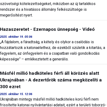
szövetségi kötelezettségeket, miközben az új tartalékos
rendszer és a hivatásos állomány felkészültsége is
megerősítést nyert.
Hazaszeretet - Ezernapos ünnepség - Videó
2025. október 19. 05:06
„A fájdalom, a fáradtság, a kétely és olykor a csalódás is
hozzátartozik a katonaélethez, de ezekből születik a kitartás, a
fegyelem, az önfegyelem és a csapatban való gondolkodás
képessége” – emlékeztetett a generális.
Másfél millió hadköteles férfi áll körözés alatt
Ukrajnában - A dezertőrök száma megközelíti a
300 ezret
2025. október 15. 12:06
Ukrajnában mintegy másfél millió hadköteles korú férfi nem
frissítette katonai nyilvántartási adatait, ezért a területi toborzó-