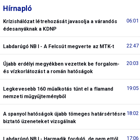
Hírnapló
06:01
Krízishálózat létrehozását javasolja a várandós
édesanyáknak a KDNP
22:47
Labdarúgó NB I - A Felcsút megverte az MTK-t
20:03
Újabb erdélyi megyékben vezettek be forgalom-
és vízkorlátozást a román hatóságok
19:05
Legkevesebb 160 műalkotás tűnt el a flamand
nemzeti műgyűjteményből
18:02
A spanyol hatóságok újabb tömeges határsértésre
biztató üzeneteket vizsgálnak
17:06
Labdarúgó NB I - Harmadik forduló, de nem ettől