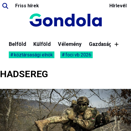
Friss hírek
Hírlevél
Belföld
Külföld
Vélemény
Gazdaság
köztársasági elnök
foci vb 2026
HADSEREG