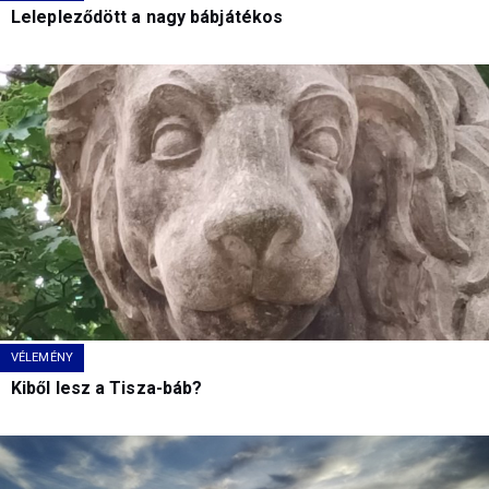
Lelepleződött a nagy bábjátékos
VÉLEMÉNY
Kiből lesz a Tisza-báb?