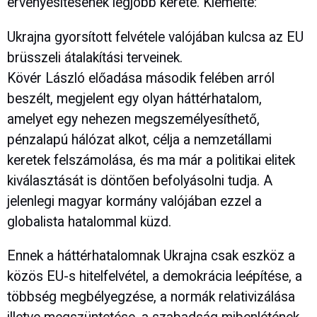
érvényesítésének legjobb kerete. Kiemelte:
Ukrajna gyorsított felvétele valójában kulcsa az EU
brüsszeli átalakítási terveinek.
Kövér László előadása második felében arról
beszélt, megjelent egy olyan háttérhatalom,
amelyet egy nehezen megszemélyesíthető,
pénzalapú hálózat alkot, célja a nemzetállami
keretek felszámolása, és ma már a politikai elitek
kiválasztását is döntően befolyásolni tudja. A
jelenlegi magyar kormány valójában ezzel a
globalista hatalommal küzd.
Ennek a háttérhatalomnak Ukrajna csak eszköz a
közös EU-s hitelfelvétel, a demokrácia leépítése, a
többség megbélyegzése, a normák relativizálása