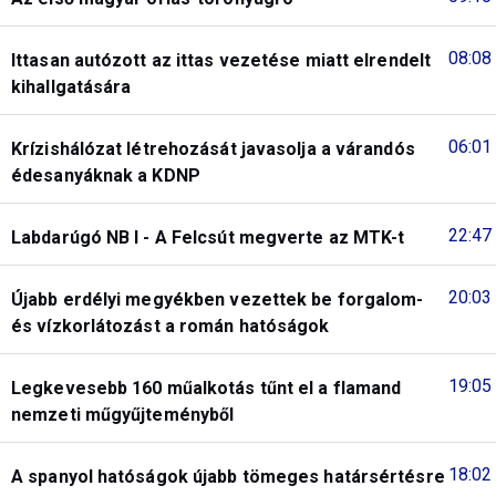
08:08
Ittasan autózott az ittas vezetése miatt elrendelt
kihallgatására
06:01
Krízishálózat létrehozását javasolja a várandós
édesanyáknak a KDNP
22:47
Labdarúgó NB I - A Felcsút megverte az MTK-t
20:03
Újabb erdélyi megyékben vezettek be forgalom-
és vízkorlátozást a román hatóságok
19:05
Legkevesebb 160 műalkotás tűnt el a flamand
nemzeti műgyűjteményből
18:02
A spanyol hatóságok újabb tömeges határsértésre