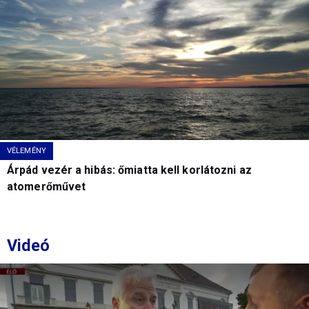
VÉLEMÉNY
Árpád vezér a hibás: őmiatta kell korlátozni az
atomerőművet
Videó