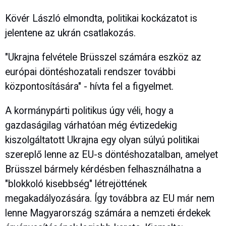
Kövér László elmondta, politikai kockázatot is
jelentene az ukrán csatlakozás.
"Ukrajna felvétele Brüsszel számára eszköz az
európai döntéshozatali rendszer további
központosítására" - hívta fel a figyelmet.
A kormánypárti politikus úgy véli, hogy a
gazdaságilag várhatóan még évtizedekig
kiszolgáltatott Ukrajna egy olyan súlyú politikai
szereplő lenne az EU-s döntéshozatalban, amelyet
Brüsszel bármely kérdésben felhasználhatna a
"blokkoló kisebbség" létrejöttének
megakadályozására. Így továbbra az EU már nem
lenne Magyarország számára a nemzeti érdekek