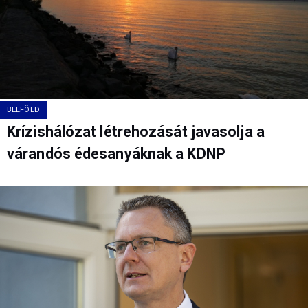
BELFÖLD
Krízishálózat létrehozását javasolja a
várandós édesanyáknak a KDNP