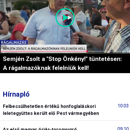
Semjén Zsolt a "Stop Önkény!" tüntetésen:
A rágalmazóknak felelniük kell!
Hírnapló
10:03
Felbecsülhetetlen értékű honfoglaláskori
leletegyüttes került elő Pest vármegyében
09:10
Az első magyar óriás-toronyugró