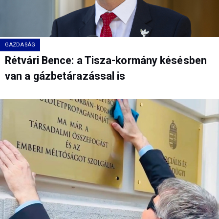
GAZDASÁG
Rétvári Bence: a Tisza-kormány késésben
van a gázbetárazással is