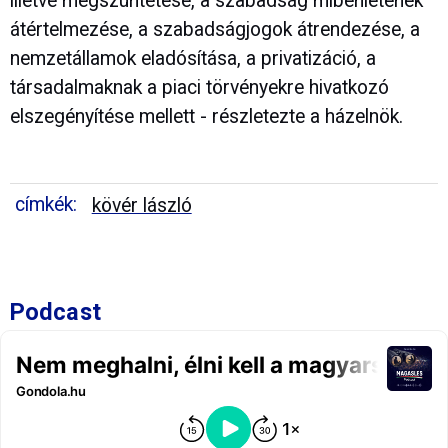
illetve megszüntetése, a szabadság mibenlétének
átértelmezése, a szabadságjogok átrendezése, a
nemzetállamok eladósítása, a privatizáció, a
társadalmaknak a piaci törvényekre hivatkozó
elszegényítése mellett - részletezte a házelnök.
címkék:
kövér lászló
Podcast