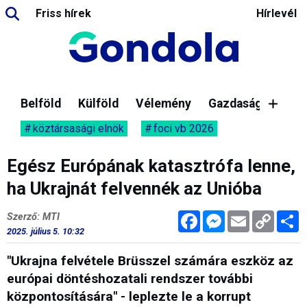
Friss hírek
Hírlevél
Belföld
Külföld
Vélemény
Gazdaság
köztársasági elnök
foci vb 2026
Egész Európának katasztrófa lenne,
ha Ukrajnát felvennék az Unióba
Facebook
Messenger
Email
Copy
M
Szerző: MTI
Link
2025. július 5. 10:32
"Ukrajna felvétele Brüsszel számára eszköz az
európai döntéshozatali rendszer további
központosítására" - leplezte le a korrupt