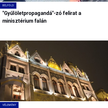
BELFÖLD
"Gyűlöletpropagandá"-zó felirat a
minisztérium falán
VÉLEMÉNY