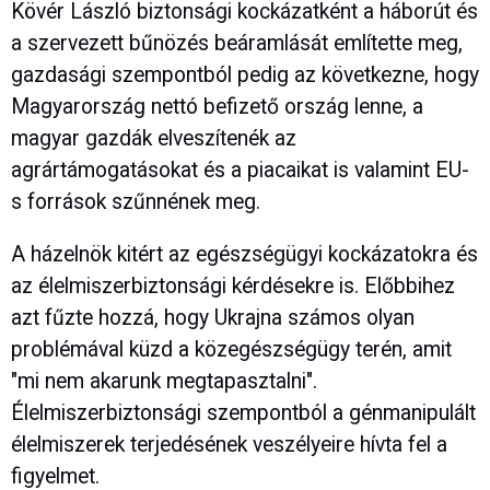
Kövér László biztonsági kockázatként a háborút és
a szervezett bűnözés beáramlását említette meg,
gazdasági szempontból pedig az következne, hogy
Magyarország nettó befizető ország lenne, a
magyar gazdák elveszítenék az
agrártámogatásokat és a piacaikat is valamint EU-
s források szűnnének meg.
A házelnök kitért az egészségügyi kockázatokra és
az élelmiszerbiztonsági kérdésekre is. Előbbihez
azt fűzte hozzá, hogy Ukrajna számos olyan
problémával küzd a közegészségügy terén, amit
"mi nem akarunk megtapasztalni".
Élelmiszerbiztonsági szempontból a génmanipulált
élelmiszerek terjedésének veszélyeire hívta fel a
figyelmet.