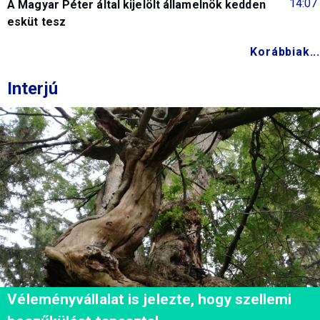
14:07
A Magyar Péter által kijelölt államelnök kedden
esküt tesz
Korábbiak...
Interjú
Véleményvállalat is jelezte, hogy szellemi