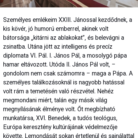
Személyes emlékeim XXIII. Jánossal kezdődnek, a
kis kövér, jó humorú emberrel, akinek volt
bátorsága „kitárni az ablakokat”, és belevágni a
zsinatba. Utána jött az intelligens és precíz
diplomata VI. Pál. I. János Pál, a mosolygó pápa
hamar eltávozott. Utóda II. János Pál volt, –
gondolom nem csak számomra – maga a Pápa. A
személyes találkozásoknál is nagyobb hatással
volt rám a temetésén való részvétel. Nehéz
megmondani miért, talán egy másik világ
megnyílásának élménye volt. Őt megbízható
munkatársa, XVI. Benedek, a tudós teológus,
Európa keresztény kultúrájának védelmezője
követte. Lemondását sokan értetlenül és sajnálattal