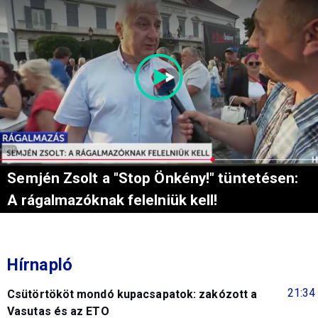
Semjén Zsolt a "Stop Önkény!" tüntetésen:
A rágalmazóknak felelniük kell!
Hírnapló
21:34
Csütörtököt mondó kupacsapatok: zakózott a
Vasutas és az ETO