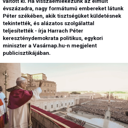
váltott ki. Ha visszaemlékezünk az elmúlt
évszázadra, nagy formátumú embereket látunk
Péter székében, akik tisztségüket küldetésnek
tekintették, és alázatos szolgálattal
teljesítették - írja Harrach Péter
kereszténydemokrata politikus, egykori
miniszter a Vasárnap.hu-n megjelent
publicisztikájában.