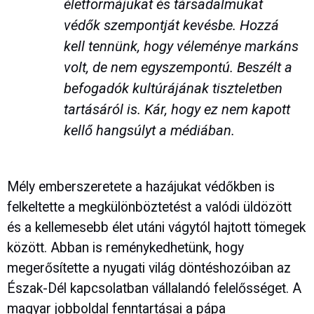
életformájukat és társadalmukat
védők szempontját kevésbe. Hozzá
kell tennünk, hogy véleménye markáns
volt, de nem egyszempontú. Beszélt a
befogadók kultúrájának tiszteletben
tartásáról is. Kár, hogy ez nem kapott
kellő hangsúlyt a médiában.
Mély emberszeretete a hazájukat védőkben is
felkeltette a megkülönböztetést a valódi üldözött
és a kellemesebb élet utáni vágytól hajtott tömegek
között. Abban is reménykedhetünk, hogy
megerősítette a nyugati világ döntéshozóiban az
Észak-Dél kapcsolatban vállalandó felelősséget. A
magyar jobboldal fenntartásai a pápa