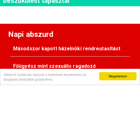
beszűkülést tapasztal
Napi abszurd
Másodszor kapott házelnöki rendreutasítást
Főügyész mint szexuális ragadozó
Oldalunk cookie-kat használ a hirdetések kezeléséhez és
Megértettem
látogatási statisztikák gyűjtéséhez.
Pimasz önkényúr
Kövessen minket: