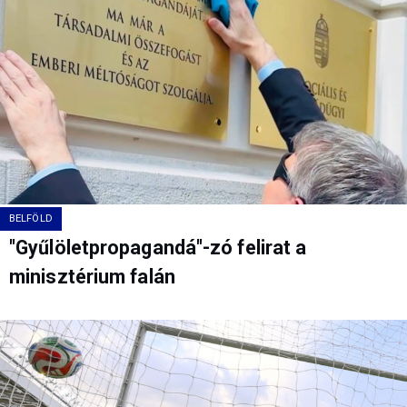
BELFÖLD
"Gyűlöletpropagandá"-zó felirat a
minisztérium falán