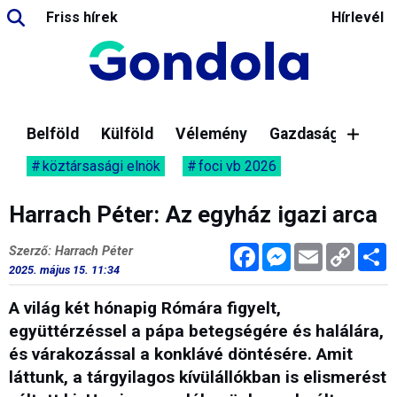
Friss hírek
Hírlevél
Belföld
Külföld
Vélemény
Gazdaság
köztársasági elnök
foci vb 2026
Harrach Péter: Az egyház igazi arca
Facebook
Messenger
Email
Copy
M
Szerző: Harrach Péter
Link
2025. május 15. 11:34
A világ két hónapig Rómára figyelt,
együttérzéssel a pápa betegségére és halálára,
és várakozással a konklávé döntésére. Amit
láttunk, a tárgyilagos kívülállókban is elismerést