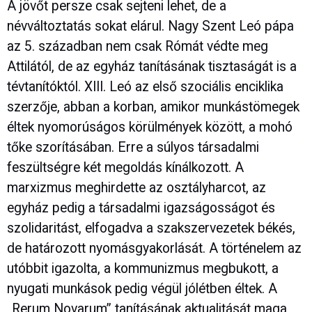
A jövőt persze csak sejteni lehet, de a
névváltoztatás sokat elárul. Nagy Szent Leó pápa
az 5. században nem csak Rómát védte meg
Attilától, de az egyház tanításának tisztaságát is a
tévtanítóktól. XIII. Leó az első szociális enciklika
szerzője, abban a korban, amikor munkástömegek
éltek nyomorúságos körülmények között, a mohó
tőke szorításában. Erre a súlyos társadalmi
feszültségre két megoldás kínálkozott. A
marxizmus meghirdette az osztályharcot, az
egyház pedig a társadalmi igazságosságot és
szolidaritást, elfogadva a szakszervezetek békés,
de határozott nyomásgyakorlását. A történelem az
utóbbit igazolta, a kommunizmus megbukott, a
nyugati munkások pedig végül jólétben éltek. A
„Rerum Novarum” tanításának aktualitását maga