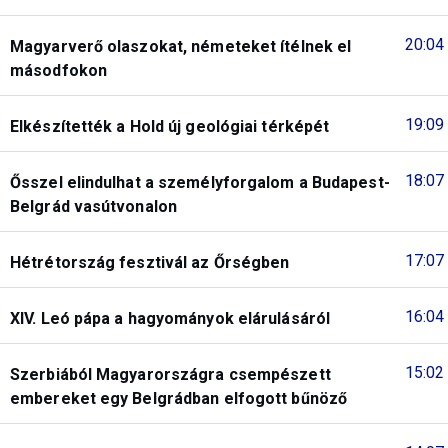
20:04
Magyarverő olaszokat, németeket ítélnek el
másodfokon
19:09
Elkészítették a Hold új geológiai térképét
18:07
Ősszel elindulhat a személyforgalom a Budapest-
Belgrád vasútvonalon
17:07
Hétrétország fesztivál az Őrségben
16:04
XIV. Leó pápa a hagyományok elárulásáról
15:02
Szerbiából Magyarországra csempészett
embereket egy Belgrádban elfogott bűnöző