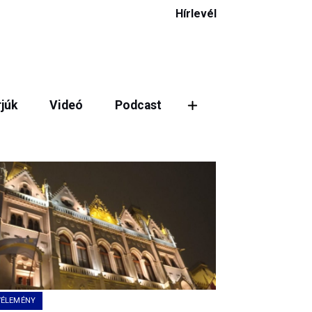
Hírlevél
rjúk
Videó
Podcast
ztás
VÉLEMÉNY