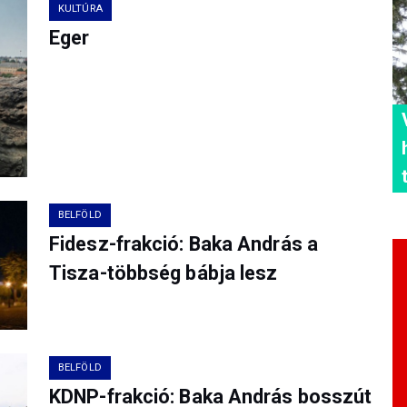
KULTÚRA
Eger
BELFÖLD
Fidesz-frakció: Baka András a
Tisza-többség bábja lesz
BELFÖLD
KDNP-frakció: Baka András bosszút