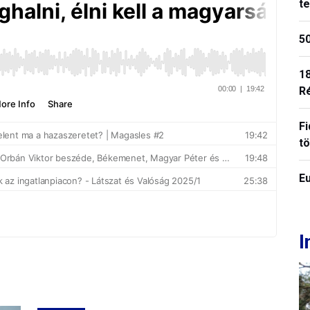
t
50
18
R
Fi
t
E
I