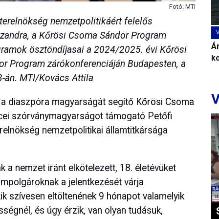
Fotó: MTI
terelnökség nemzetpolitikáért felelős
a Szandra, a Kőrösi Csoma Sándor Program
Ár
gramok ösztöndíjasai a 2024/2025. évi Kőrösi
k
r Program zárókonferenciáján Budapesten, a
án. MTI/Kovács Attila
V
zni a diaszpóra magyarságát segítő Kőrösi Csoma
ei szórványmagyarságot támogató Petőfi
elnökség nemzetpolitikai államtitkársága
 a nemzet iránt elkötelezett, 18. életévüket
lampolgároknak a jelentkezését várja
ik szívesen eltöltenének 9 hónapot valamelyik
égnél, és úgy érzik, van olyan tudásuk,