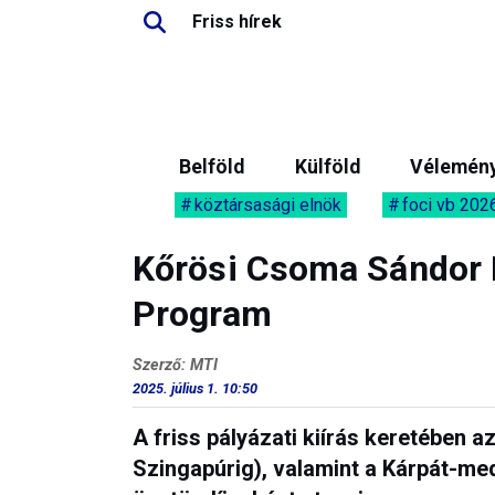
Friss hírek
Belföld
Külföld
Vélemén
köztársasági elnök
foci vb 202
Kőrösi Csoma Sándor 
Program
Szerző: MTI
2025. július 1. 10:50
A friss pályázati kiírás keretében 
Szingapúrig), valamint a Kárpát-m