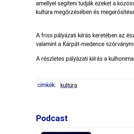
amellyel segíteni tudják ezeket a közö
kultúra megőrzésében és megerősítés
A friss pályázati kiírás keretében az é
valamint a Kárpát-medence szórványmag
A részletes pályázati kiírás a kulhonim
címkék:
kultúra
Podcast