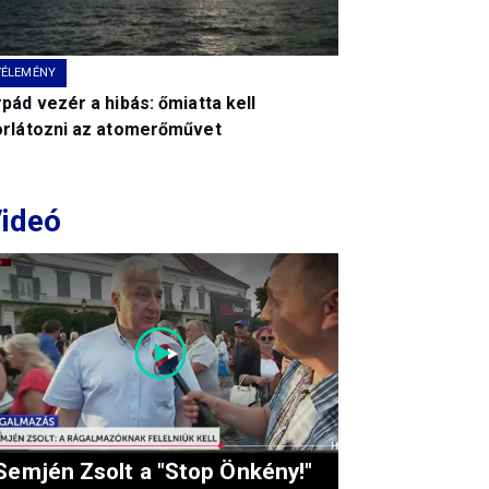
VÉLEMÉNY
pád vezér a hibás: őmiatta kell
orlátozni az atomerőművet
ideó
Semjén Zsolt a "Stop Önkény!"