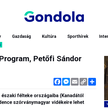
y
Gazdaság
Kultúra
Sporthírek
Inte
6
Program, Petőfi Sándor
Facebook
Messenger
Email
Copy
Megos
Link
az északi félteke országaiba (Kanadától
edence szórványmagyar vidékeire lehet