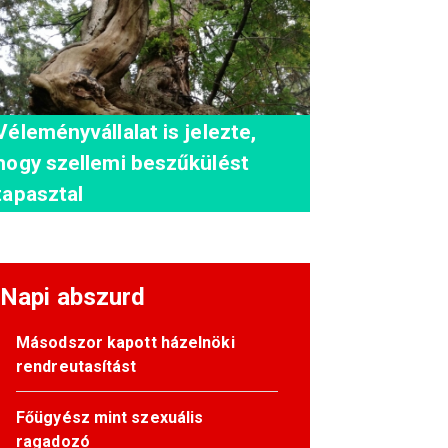
Véleményvállalat is jelezte,
hogy szellemi beszűkülést
tapasztal
Napi abszurd
Másodszor kapott házelnöki
rendreutasítást
Főügyész mint szexuális
ragadozó