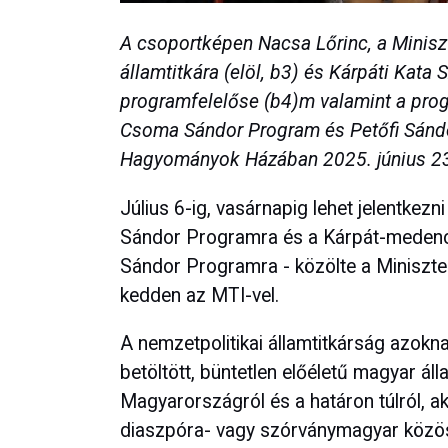
A csoportképen Nacsa Lőrinc, a Minisz
államtitkára (elöl, b3) és Kárpáti Kat
programfelelőse (b4)m valamint a pro
Csoma Sándor Program és Petőfi Sándo
Hagyományok Házában 2025. június 23-
Július 6-ig, vasárnapig lehet jelentke
Sándor Programra és a Kárpát-medenc
Sándor Programra - közölte a Miniszter
kedden az MTI-vel.
A nemzetpolitikai államtitkárság azoknak
betöltött, büntetlen előéletű magyar ál
Magyarországról és a határon túlról, ak
diaszpóra- vagy szórványmagyar közöss