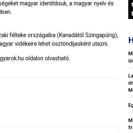
sségeket magyar identitásuk, a magyar nyelv és
ében.
szaki félteke országaiba (Kanadától Szingapúrig),
H
yar vidékeire lehet ösztöndíjasként utazni.
Mi
agyarok.hu oldalon olvasható.
iz
La
út
M
E
M
fr