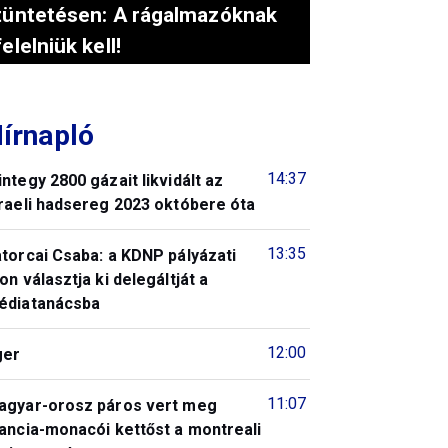
tüntetésen: A rágalmazóknak
felelniük kell!
írnapló
14:37
ntegy 2800 gázait likvidált az
raeli hadsereg 2023 októbere óta
13:35
torcai Csaba: a KDNP pályázati
on választja ki delegáltját a
édiatanácsba
12:00
ger
11:07
agyar-orosz páros vert meg
ancia-monacói kettőst a montreali