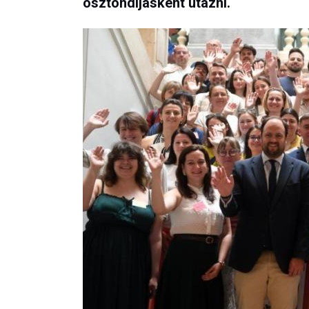
ösztöndíjasként utazni.