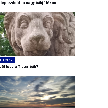
elepleződött a nagy bábjátékos
VÉLEMÉNY
ből lesz a Tisza-báb?