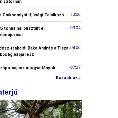
enisztornán
10:06
. Csíksomlyói Ifjúsági Találkozó
09:04
5 tonna hal pusztult el
étimajorban
08:06
desz-frakció: Baka András a Tisza-
öbbség bábja lesz
07:07
urópa-bajnok magyar lányok-
Korábbiak...
nterjú