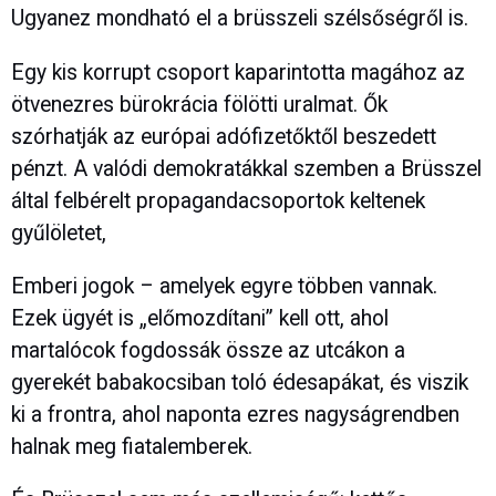
Ugyanez mondható el a brüsszeli szélsőségről is.
Egy kis korrupt csoport kaparintotta magához az
ötvenezres bürokrácia fölötti uralmat. Ők
szórhatják az európai adófizetőktől beszedett
pénzt. A valódi demokratákkal szemben a Brüsszel
által felbérelt propagandacsoportok keltenek
gyűlöletet,
Emberi jogok – amelyek egyre többen vannak.
Ezek ügyét is „előmozdítani” kell ott, ahol
martalócok fogdossák össze az utcákon a
gyerekét babakocsiban toló édesapákat, és viszik
ki a frontra, ahol naponta ezres nagyságrendben
halnak meg fiatalemberek.