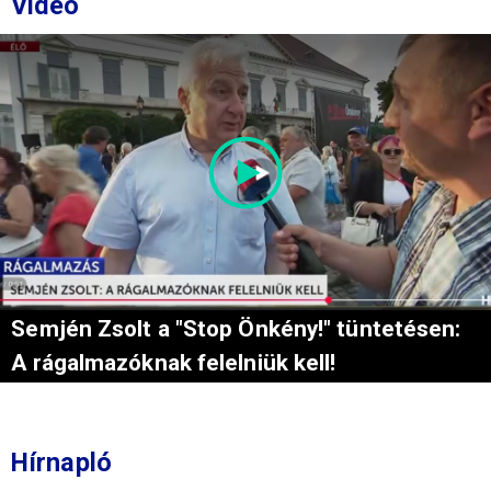
Videó
Semjén Zsolt a "Stop Önkény!" tüntetésen:
A rágalmazóknak felelniük kell!
Hírnapló