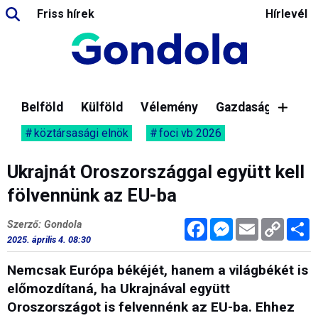
Friss hírek
Hírlevél
Belföld
Külföld
Vélemény
Gazdaság
köztársasági elnök
foci vb 2026
Ukrajnát Oroszországgal együtt kell
fölvennünk az EU-ba
Facebook
Messenger
Email
Copy
M
Szerző: Gondola
Link
2025. április 4. 08:30
Nemcsak Európa békéjét, hanem a világbékét is
előmozdítaná, ha Ukrajnával együtt
Oroszországot is felvennénk az EU-ba. Ehhez