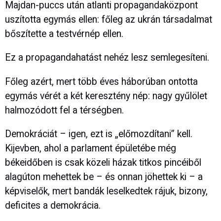
Majdan-puccs után atlanti propagandaközpont
uszította egymás ellen: főleg az ukrán társadalmat
bőszítette a testvérnép ellen.
Ez a propagandahatást nehéz lesz semlegesíteni.
Főleg azért, mert több éves háborúban ontotta
egymás vérét a két keresztény nép: nagy gyűlölet
halmozódott fel a térségben.
Demokráciát – igen, ezt is „előmozdítani” kell.
Kijevben, ahol a parlament épületébe még
békeidőben is csak közeli házak titkos pincéiből
alagúton mehettek be – és onnan jöhettek ki – a
képviselők, mert bandák leselkedtek rájuk, bizony,
deficites a demokrácia.