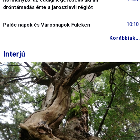
dróntámadás érte a jaroszlavli régiót
10:10
Palóc napok és Városnapok Füleken
Korábbiak...
Interjú