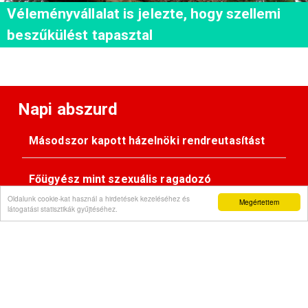
Véleményvállalat is jelezte, hogy szellemi
beszűkülést tapasztal
Napi abszurd
Másodszor kapott házelnöki rendreutasítást
Főügyész mint szexuális ragadozó
Oldalunk cookie-kat használ a hirdetések kezeléséhez és
Megértettem
látogatási statisztikák gyűjtéséhez.
Pimasz önkényúr