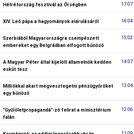
17:07
Hétrétország fesztivál az Őrségben
16:04
XIV. Leó pápa a hagyományok elárulásáról
15:02
Szerbiából Magyarországra csempészett
embereket egy Belgrádban elfogott bűnöző
14:07
A Magyar Péter által kijelölt államelnök kedden
esküt tesz
13:04
Milliókkal akart megvesztegetni pénzügyőröket
egy bűnöző
12:06
"Gyűlöletpropagandá"-zó felirat a minisztérium
falán
11:09
Kormányzó: az eddigi legerősebb ukrán