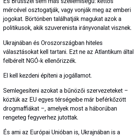
És Brüsszel sem más szellemiségű: kettős
mércével osztogatják, vagy vonják meg az emberi
jogokat. Börtönben találhatják magukat azok a
politikusok, akik szuverenista irányvonalat visznek.
Ukrajnában és Oroszországban hiteles
választásokat kell tartani. Ezt ne az Atlantikum által
felbérelt NGÓ-k ellenőrizzék.
El kell kezdeni építeni a jogállamot.
Semlegesíteni azokat a bűnözői szervezeteket –
köztük az EU egyes térségeibe már beférkőzött
drogmaffiákat –, amelyek most a háborúban
rengeteg fegyverhez jutottak.
És ami az Európai Unióban is, Ukrajnában is a