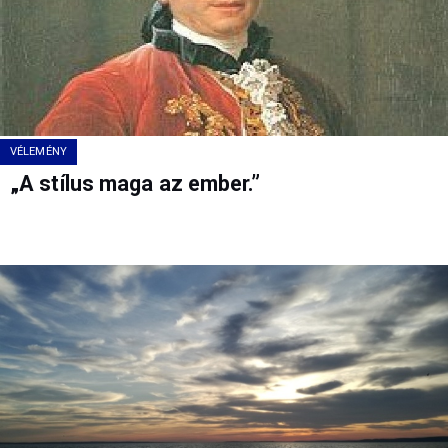
VÉLEMÉNY
„A stílus maga az ember.”