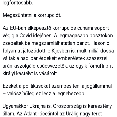
legfontosabb.
Megszüntetni a korrupciót.
Az EU-ban elképesztő korrupciós cunami söpört
végig a Covid idejében. A legmagasabb posztokon
zsebeltek be megszámlálhatatlan pénzt. Hasonló
folyamat játszódott le Kijevben is: multimilliárdossá
váltak a hadiipar érdekeit emberéletek százezrei
árán kiszolgáló csúcsvezetők: az egyik főmufti brit
királyi kastélyt is vásárolt.
Ezeket a politikusokat szembesíteni a jogállammal
– valószínűleg ez lesz a legnehezebb.
Ugyanakkor Ukrajna is, Oroszország is keresztény
állam. Az Atlanti-óceántól az Urálig nagy teret