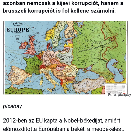
azonban nemcsak a kijevi korrupciót, hanem a
brüsszeli korrupciót is föl kellene számolni.
Fotó: pixapay
pixabay
2012-ben az EU kapta a Nobel-békedíjat, amiért
előmozdította Európában a békét, a megbékélést,