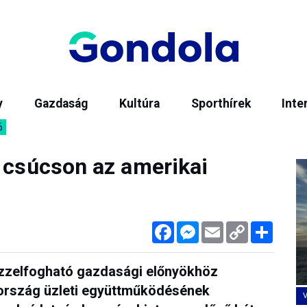
y
Gazdaság
Kultúra
Sporthírek
Inte
6
i csúcson az amerikai
Facebook
Messenger
Email
Copy
Megos
Link
ézzelfogható gazdasági előnyökhöz
 ország üzleti együttműködésének