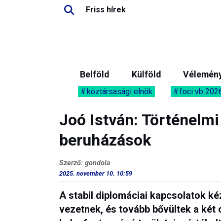
Friss hírek
Belföld
Külföld
Vélemén
köztársasági elnök
foci vb 202
Joó István: Történelm
beruházások
Szerző: gondola
2025. november 10. 10:59
A stabil diplomáciai kapcsolatok k
vezetnek, és tovább bővültek a két