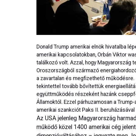
Donald Trump amerikai elnök hivatalba lép
amerikai kapcsolatokban, Orbán Viktor was
találkozó volt. Azzal, hogy Magyarország 
Oroszországból származó energiahordozók
a zavartalan és megfizethető működésre. 
tekintettel tovább bővítettük energiaellát
együttműködés részeként hazánk cseppfoly
Államoktól. Ezzel párhuzamosan a Trump-
amerikai szankciót Paks II. beruházásával
Az USA jelenleg Magyarország harmadi
működő közel 1400 amerikai cég jelen
dimenzióváltásához – jegyezte meg Joó