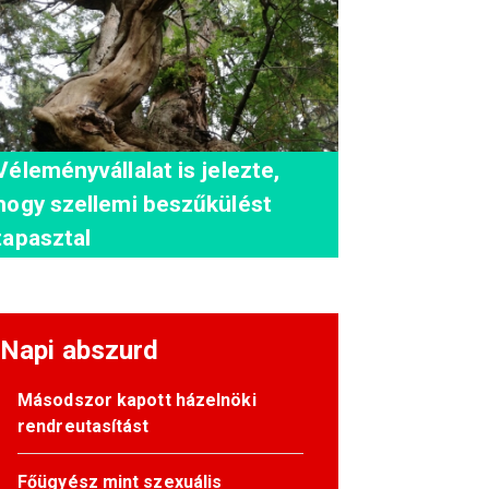
Véleményvállalat is jelezte,
hogy szellemi beszűkülést
tapasztal
Napi abszurd
Másodszor kapott házelnöki
rendreutasítást
Főügyész mint szexuális