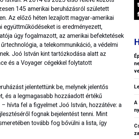
esen 145 amerikai beruházásról született
en. Az előző héten lezajlott magyar-amerikai
sai együttműködéseket is eredményezett,
atója úgy fogalmazott, az amerikai befektetések
H
 űrtechnológia, a telekommunikáció, a védelmi
nek. Joó István kint tartózkodása alatt az
Ép
ce és a Voyager cégekkel folytatott
n
v
ruházást jelentettünk be, melynek jelentős
L
ét, és a legmagasabb hozzáadott értékű
A
 hívta fel a figyelmet Joó István, hozzátéve: a
n
jlesztéséről fognak bejelentést tenni. Mint
ismeretében tovább fog bővülni a lista, így
C
z