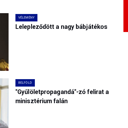
VÉLEMÉNY
Lelepleződött a nagy bábjátékos
BELFÖLD
"Gyűlöletpropagandá"-zó felirat a
minisztérium falán