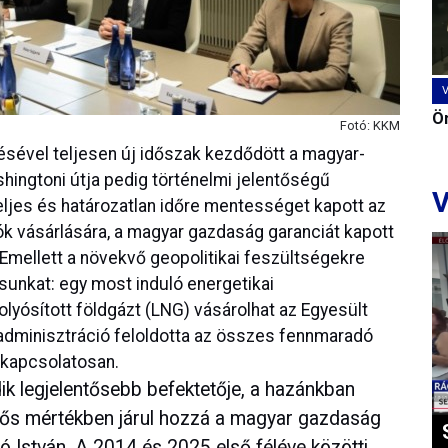
Ön
Fotó: KKM
ésével teljesen új időszak kezdődött a magyar-
hingtoni útja pedig történelmi jelentőségű
V
teljes és határozatlan időre mentességet kapott az
 vásárlására, a magyar gazdaság garanciát kapott
Emellett a növekvő geopolitikai feszültségekre
ásunkat: egy most induló energetikai
ósított földgázt (LNG) vásárolhat az Egyesült
adminisztráció feloldotta az összes fennmaradó
 kapcsolatosan.
k legjelentősebb befektetője, a hazánkban
tős mértékben járul hozzá a magyar gazdaság
 István. A 2014 és 2025 első féléve közötti