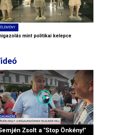
VÉLEMÉNY
igazolás mint politikai kelepce
ideó
Semjén Zsolt a "Stop Önkény!"