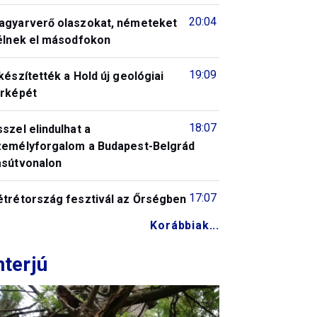
20:04
agyarverő olaszokat, németeket
télnek el másodfokon
19:09
készítették a Hold új geológiai
érképét
18:07
szel elindulhat a
zemélyforgalom a Budapest-Belgrád
asútvonalon
17:07
étrétország fesztivál az Őrségben
Korábbiak...
nterjú