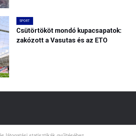
SPORT
Csütörtököt mondó kupacsapatok:
zakózott a Vasutas és az ETO
s látogatási statisztikák gyűjtéséhez.