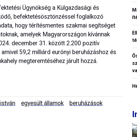
fektetési Ügynökség a Külgazdasági és
M
űködő, befektetésösztönzéssel foglalkozó
í
data, hogy térítésmentes szakmai segítséget
El
alatoknak, amelyek Magyarországon kívánnak
t
2024. december 31. között 2.200 pozitív
amivel 59,2 milliárd eurónyi beruházáshoz és
Ős
kahely megteremtéséhez járult hozzá.
s
v
H
 istván
egyesült államok
beruházások
I