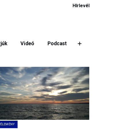
Hírlevél
rjúk
Videó
Podcast
ztás
VÉLEMÉNY