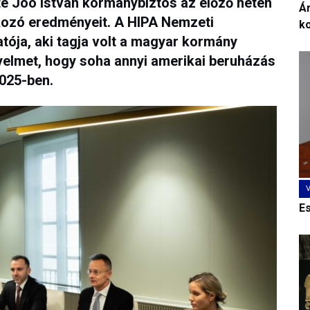
te Joó István kormánybiztos az előző héten
Ár
lkozó eredményeit. A HIPA Nemzeti
k
ója, aki tagja volt a magyar kormány
igyelmet, hogy soha annyi amerikai beruházás
2025-ben.
E