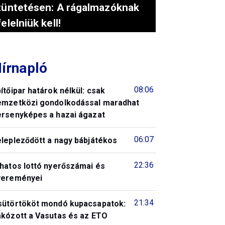
tüntetésen: A rágalmazóknak
felelniük kell!
írnapló
08:06
ítőipar határok nélkül: csak
emzetközi gondolkodással maradhat
ersenyképes a hazai ágazat
06:07
elepleződött a nagy bábjátékos
22:36
 hatos lottó nyerőszámai és
yereményei
21:34
sütörtököt mondó kupacsapatok:
akózott a Vasutas és az ETO