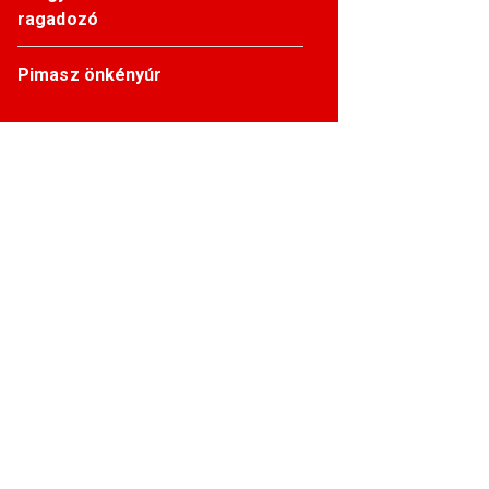
ragadozó
Pimasz önkényúr