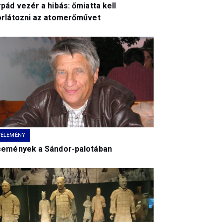
pád vezér a hibás: őmiatta kell
orlátozni az atomerőművet
VÉLEMÉNY
semények a Sándor-palotában