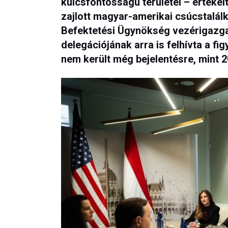
kulcsfontosságú területei – értékel
zajlott magyar-amerikai csúcstalá
Befektetési Ügynökség vezérigazgat
delegációjának arra is felhívta a f
nem került még bejelentésre, mint 