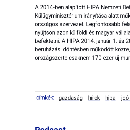
A 2014-ben alapított HIPA Nemzeti Be
Külügyminisztérium irányítása alatt m
országos szervezet. Legfontosabb fela
nyújtson azon külföldi és magyar váll
befektetni. A HIPA 2014. január 1. és 
beruházási döntésben működött közre, 
országszerte csaknem 170 ezer új mun
címkék:
gazdaság
hírek
hipa
joó
Podcast