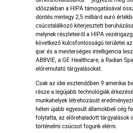
időszakban a HIPA támogatásával össz
döntés mintegy 2,5 milliárd euró értékb
csúcstalálkozó kiterjesztett beruházá
melynek részleteiről a HIPA vezérigazg
következő kulcsfontosságú területei az
ipar és a mesterséges intelligencia lesz
ABBVIE, a GE Healthcare, a Radian Spa
előremutató tárgyalásokat.
Csak az idei esztendőben 9 amerikai be
része a legújabb technológiák érkezés
munkahelyek létrehozását eredményezi –
héten újabb egyesült államokbeli cég fe
folytatta, az előrehaladott tárgyalások 
történelmi csúcsot fogunk elérni.