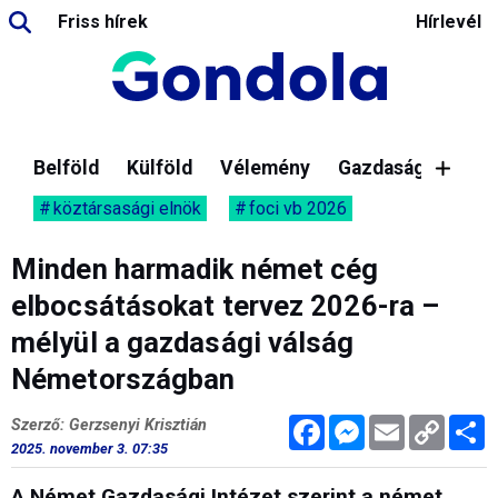
Friss hírek
Hírlevél
Belföld
Külföld
Vélemény
Gazdaság
köztársasági elnök
foci vb 2026
Minden harmadik német cég
elbocsátásokat tervez 2026-ra –
mélyül a gazdasági válság
Németországban
Facebook
Messenger
Email
Copy
M
Szerző: Gerzsenyi Krisztián
Link
2025. november 3. 07:35
A Német Gazdasági Intézet szerint a német