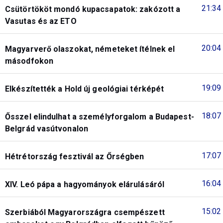
21:34
Csütörtököt mondó kupacsapatok: zakózott a
Vasutas és az ETO
20:04
Magyarverő olaszokat, németeket ítélnek el
másodfokon
19:09
Elkészítették a Hold új geológiai térképét
18:07
Ősszel elindulhat a személyforgalom a Budapest-
Belgrád vasútvonalon
17:07
Hétrétország fesztivál az Őrségben
16:04
XIV. Leó pápa a hagyományok elárulásáról
15:02
Szerbiából Magyarországra csempészett