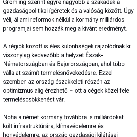
Grömling szerint egyre nagyobb a szakadék a
gazdaságpolitikai ígéretek és a valóság között. Úgy
véli, állami reformok nélkül a kormány milliárdos
programjai sem hozzák meg a kívánt eredményt.
A régiók között is éles különbségek rajzolódnak ki:
viszonylag kedvezőbb a helyzet Észak-
Németországban és Bajorországban, ahol több
vállalat számít termelésnövekedésre. Ezzel
szemben az ország északkeleti részén az
optimizmus alig érezhető – ott a cégek közel fele
termeléscsökkenést vár.
Noha a német kormány továbbra is milliárdokat
költ infrastruktúrára, klímavédelemre és
honvédelemre, az ország gazdasági kilátásai