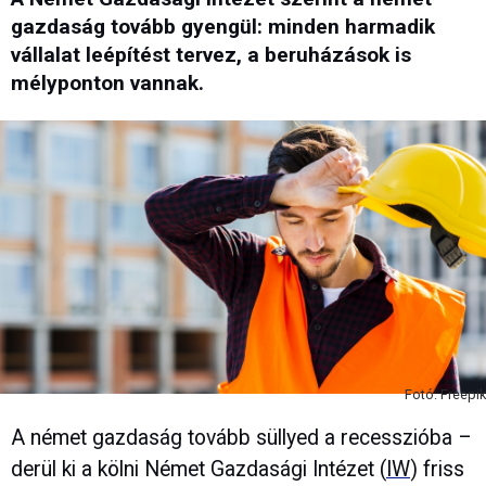
gazdaság tovább gyengül: minden harmadik
vállalat leépítést tervez, a beruházások is
mélyponton vannak.
Fotó: Freepik
A német gazdaság tovább süllyed a recesszióba –
derül ki a kölni Német Gazdasági Intézet (
IW
) friss