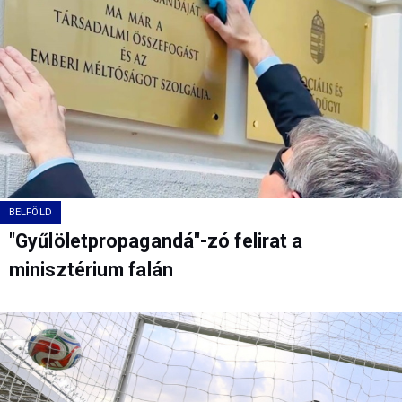
BELFÖLD
"Gyűlöletpropagandá"-zó felirat a
minisztérium falán