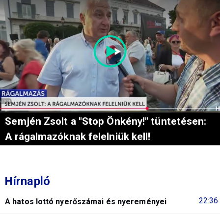
Semjén Zsolt a "Stop Önkény!" tüntetésen:
A rágalmazóknak felelniük kell!
Hírnapló
22:36
A hatos lottó nyerőszámai és nyereményei