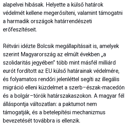
alapelvei hibásak. Helyette a külső határok
védelmét kellene megerősíteni, valamint támogatni
a harmadik országok határrendészeti
erőfeszítéseit.
Rétvári idézte Bolcsik megállapításait is, amelyek
szerint Magyarország az elmúlt években „a
szolidaritás jegyében” több mint másfél milliárd
eurót fordított az EU külső határainak védelmére,
és folyamatos rendőri jelenléttel segíti az illegális
migráció elleni küzdelmet a szerb–észak-macedón
és a bolgár–török határszakaszokon. A magyar fél
álláspontja változatlan: a paktumot nem
támogatják, és a betelepítési mechanizmus
bevezetését továbbra is ellenzik.