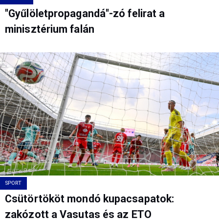
"Gyűlöletpropagandá"-zó felirat a
minisztérium falán
SPORT
Csütörtököt mondó kupacsapatok:
zakózott a Vasutas és az ETO