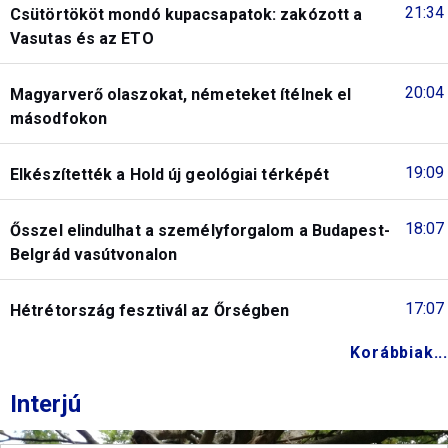
21:34
Csütörtököt mondó kupacsapatok: zakózott a
Vasutas és az ETO
20:04
Magyarverő olaszokat, németeket ítélnek el
másodfokon
19:09
Elkészítették a Hold új geológiai térképét
18:07
Ősszel elindulhat a személyforgalom a Budapest-
Belgrád vasútvonalon
17:07
Hétrétország fesztivál az Őrségben
Korábbiak...
Interjú