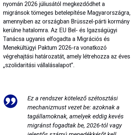
nyomán 2026 júliusától megkezdődhet a
migránsok tömeges betelepítése Magyarországra,
amennyiben az országban Brüsszel-párti kormány
kerülne hatalomra. Az EU Bel- és Igazságügyi
Tanácsa ugyanis elfogadta a Migrációs és
Menekültügyi Paktum 2026-ra vonatkozó
végrehajtási határozatát, amely létrehozza az éves
„szolidaritási vállalásalapot”.
Ez a rendszer kötelező szétosztási
mechanizmust vezet be: azoknak a
tagállamoknak, amelyek eddig kevés
migránst fogadtak be, 2026-tól vagy
jelentős számú menedékkérőt kell