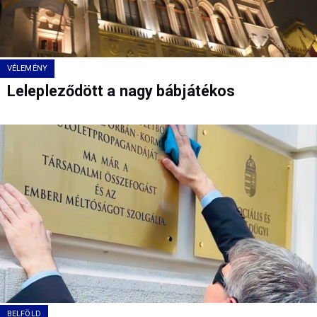
VÉLEMÉNY
Lelepleződött a nagy bábjátékos
BELFÖLD