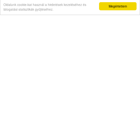
Oldalunk cookie-kat használ a hirdetések kezeléséhez és
Megértettem
látogatási statisztikák gyűjtéséhez.
Véleményvállalat is jelezte, hogy szellemi
beszűkülést tapasztal
Napi abszurd
Másodszor kapott házelnöki rendreutasítást