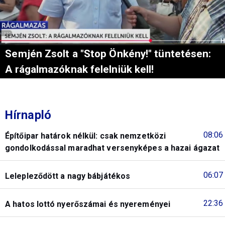
Semjén Zsolt a "Stop Önkény!" tüntetésen:
A rágalmazóknak felelniük kell!
Hírnapló
08:06
Építőipar határok nélkül: csak nemzetközi
gondolkodással maradhat versenyképes a hazai ágazat
06:07
Lelepleződött a nagy bábjátékos
22:36
A hatos lottó nyerőszámai és nyereményei