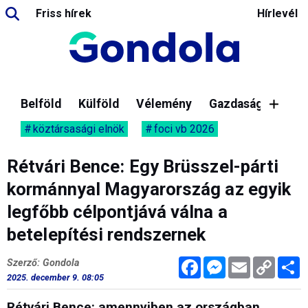
Friss hírek
Hírlevél
Belföld
Külföld
Vélemény
Gazdaság
köztársasági elnök
foci vb 2026
Rétvári Bence: Egy Brüsszel-párti
kormánnyal Magyarország az egyik
legfőbb célpontjává válna a
betelepítési rendszernek
Facebook
Messenger
Email
Copy
M
Szerző: Gondola
Link
2025. december 9. 08:05
Rétvári Bence: amennyiben az országban