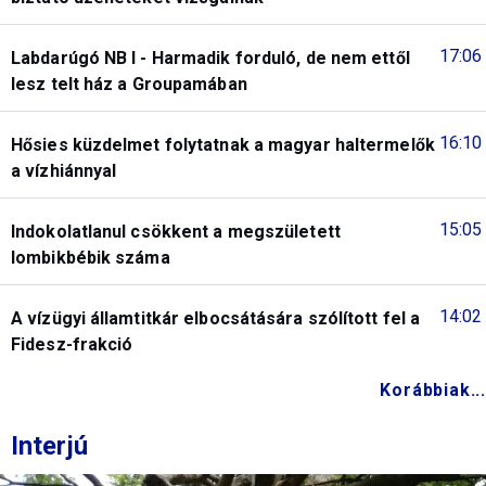
17:06
Labdarúgó NB I - Harmadik forduló, de nem ettől
lesz telt ház a Groupamában
16:10
Hősies küzdelmet folytatnak a magyar haltermelők
a vízhiánnyal
15:05
Indokolatlanul csökkent a megszületett
lombikbébik száma
14:02
A vízügyi államtitkár elbocsátására szólított fel a
Fidesz-frakció
Korábbiak...
Interjú