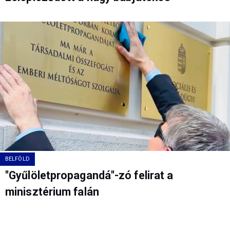
BELFÖLD
"Gyűlöletpropagandá"-zó felirat a
minisztérium falán