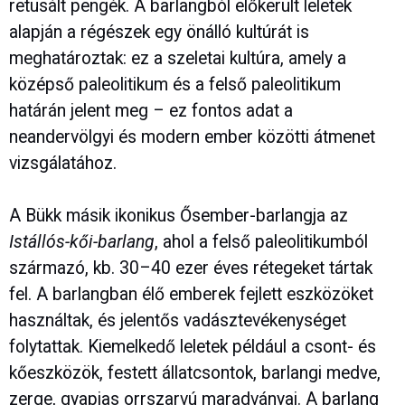
retusált pengék. A barlangból előkerült leletek
alapján a régészek egy önálló kultúrát is
meghatároztak: ez a szeletai kultúra, amely a
középső paleolitikum és a felső paleolitikum
határán jelent meg – ez fontos adat a
neandervölgyi és modern ember közötti átmenet
vizsgálatához.
A Bükk másik ikonikus Ősember-barlangja az
Istállós-kői-barlang
, ahol a felső paleolitikumból
származó, kb. 30–40 ezer éves rétegeket tártak
fel. A barlangban élő emberek fejlett eszközöket
használtak, és jelentős vadásztevékenységet
folytattak. Kiemelkedő leletek például a csont- és
kőeszközök, festett állatcsontok, barlangi medve,
zerge, gyapjas orrszarvú maradványai. A barlang