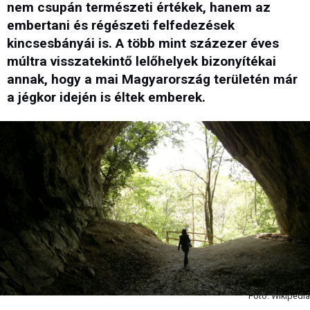
nem csupán természeti értékek, hanem az
embertani és régészeti felfedezések
kincsesbányái is. A több mint százezer éves
múltra visszatekintő lelőhelyek bizonyítékai
annak, hogy a mai Magyarország területén már
a jégkor idején is éltek emberek.
Fotó: Wikipedia