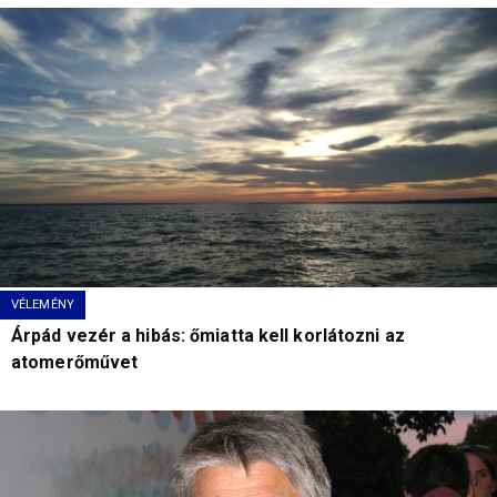
VÉLEMÉNY
Árpád vezér a hibás: őmiatta kell korlátozni az
atomerőművet