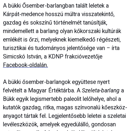
A bükki Ősember-barlangban talált leletek a
Kárpát-medence hosszú múltra visszatekintő,
gazdag és sokszínű történelmét tanúsítják,
mindemellett a barlang olyan kőkorszaki kultúrák
emlékét is őrzi, melyeknek kiemelkedő régészeti,
turisztikai és tudományos jelentősége van – írta
Simicskó István, a KDNP frakcióvezetője
Facebook-oldalán.
A bükki ősember-barlangok együttese nyert
felvételt a Magyar Értéktárba. A
Szeleta-barlang
a
Bükk egyik legismertebb paleolit lelőhelye, ahol a
kutatók gazdag, ritka, magas színvonalú kőeszköz-
anyagot tártak fel. Legjelentősebb leletei a szeletai
levéleszközök, amelyek egyedülálló, gondosan