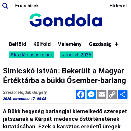
Friss hírek
Hírlevél
Belföld
Külföld
Vélemény
Gazdaság
köztársasági elnök
foci vb 2026
Simicskó István: Bekerült a Magyar
Értéktárba a bükki Ősember-barlang
Facebook
Messenger
Email
Copy
M
Szerző: Hojdák Gergely
Link
2025. november 17. 08:05
A Bükk hegység barlangjai kiemelkedő szerepet
játszanak a Kárpát-medence őstörténetének
kutatásában. Ezek a karsztos eredetű üregek