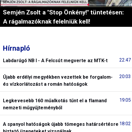
Semjén Zsolt a "Stop Önkény!" tüntetésen:
A rágalmazóknak felelniük kell!
Hírnapló
22:47
Labdarúgó NB I - A Felcsút megverte az MTK-t
20:03
Újabb erdélyi megyékben vezettek be forgalom-
és vízkorlátozást a román hatóságok
19:05
Legkevesebb 160 műalkotás tűnt el a flamand
nemzeti műgyűjteményből
18:02
A spanyol hatóságok újabb tömeges határsértésre
biztató üzeneteket vizsgálnak