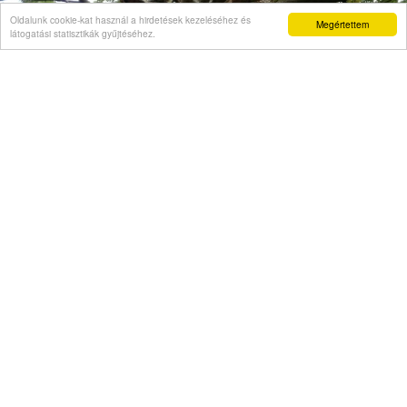
Oldalunk cookie-kat használ a hirdetések kezeléséhez és
Megértettem
látogatási statisztikák gyűjtéséhez.
Véleményvállalat is jelezte, hogy szellemi
beszűkülést tapasztal
Napi abszurd
Másodszor kapott házelnöki rendreutasítást