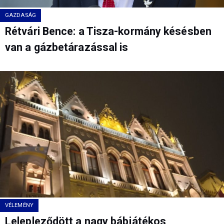
GAZDASÁG
Rétvári Bence: a Tisza-kormány késésben
van a gázbetárazással is
VÉLEMÉNY
Lelepleződött a nagy bábjátékos