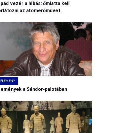
pád vezér a hibás: őmiatta kell
orlátozni az atomerőművet
VÉLEMÉNY
semények a Sándor-palotában