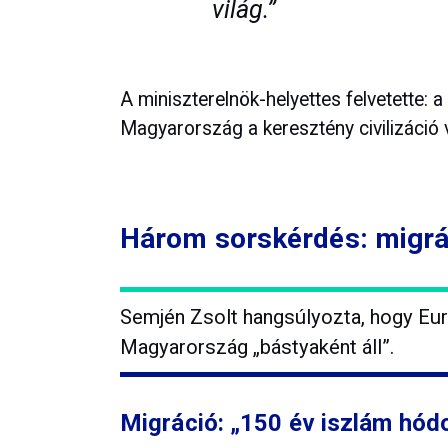
világ.”
A miniszterelnök-helyettes felvetette: a
Magyarország a keresztény civilizáció v
Három sorskérdés: migrác
Semjén Zsolt hangsúlyozta, hogy Eu
Magyarország „bástyaként áll”.
Migráció: „150 év iszlám hódo