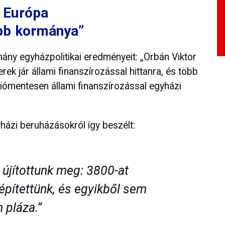
 Európa
bb kormánya”
ány egyházpolitikai eredményeit: „Orbán Viktor
rek jár állami finanszírozással hittanra, és több
ációmentesen állami finanszírozással egyházi
ázi beruházásokról így beszélt:
újítottunk meg: 3800-at
t építettünk, és egyikből sem
 pláza.”