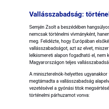
Vallásszabadság: történ
Semjén Zsolt a beszédében hangsúlyosa
nemcsak történelmi vívmányként, hanem
meg. Felidézte, hogy Európában elsőké
vallásszabadságot, azt az elvet, miszeri
lelkiismereti alapon fogadható el, nem 
Magyarországon teljes vallásszabadság
A miniszterelnök-helyettes ugyanakkor f
megtámadta a vallásszabadság alapelv
vezetésével a gyónási titok megsértésére
történelmi párhuzamot vonva: