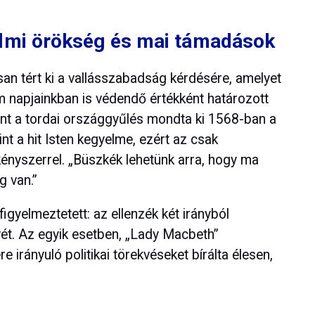
elmi örökség és mai támadások
n tért ki a vallásszabadság kérdésére, amelyet
 napjainkban is védendő értékként határozott
nt a tordai országgyűlés mondta ki 1568-ban a
nt a hit Isten kegyelme, ezért az csak
kényszerrel. „Büszkék lehetünk arra, hogy ma
 van.”
igyelmeztetett: az ellenzék két irányból
ét. Az egyik esetben, „Lady Macbeth”
 irányuló politikai törekvéseket bírálta élesen,