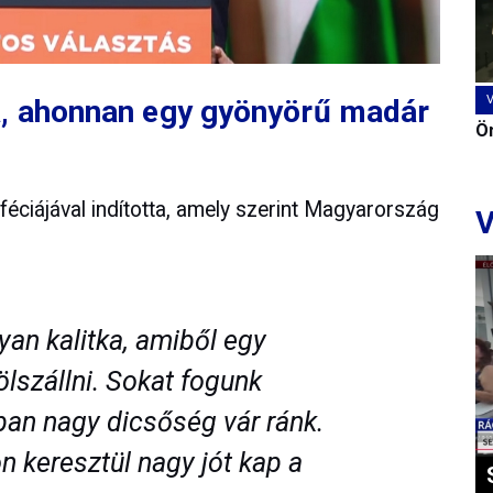
a, ahonnan egy gyönyörű madár
Ön
féciájával indította, amely szerint Magyarország
V
an kalitka, amiből egy
lszállni. Sokat fogunk
ban nagy dicsőség vár ránk.
n keresztül nagy jót kap a