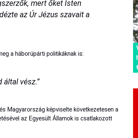
szerzők, mert őket Isten
 idézte az Úr Jézus szavait a
g a háborúpárti politikáknak is:
 által vész.”
 és Magyarország képviselte következetesen a
tésével az Egyesült Államok is csatlakozott