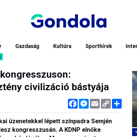
y
Gazdaság
Kultúra
Sporthírek
Inte
6
 kongresszuson:
ény civilizáció bástyája
Facebook
Messenger
Email
Copy
Megos
Link
itikai üzenetekkel lépett színpadra Semjén
Fidesz kongresszusán. A KDNP elnöke