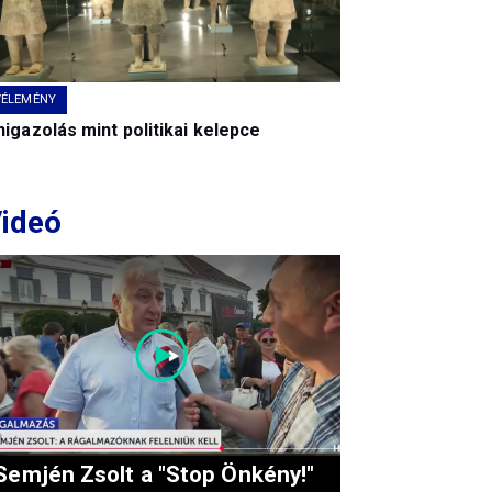
VÉLEMÉNY
igazolás mint politikai kelepce
ideó
Semjén Zsolt a "Stop Önkény!"