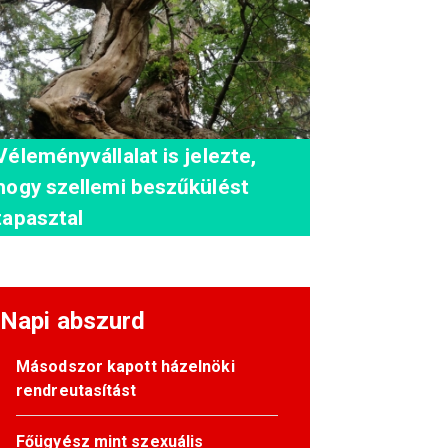
Véleményvállalat is jelezte,
hogy szellemi beszűkülést
tapasztal
Napi abszurd
Másodszor kapott házelnöki
rendreutasítást
Főügyész mint szexuális