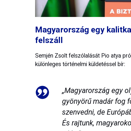
Magyarország egy kalitk
felszáll
Semjén Zsolt felszólalását Pio atya pró
különleges történelmi küldetéssel bír:
„Magyarország egy oly
gyönyörű madár fog fö
szenvedni, de Európá
És rajtunk, magyaroko