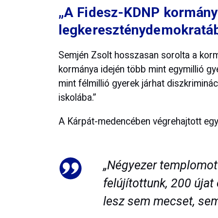
„A Fidesz-KDNP kormány
legkereszténydemokratá
Semjén Zsolt hosszasan sorolta a korm
kormánya idején több mint egymillió gye
mint félmillió gyerek járhat diszkrimin
iskolába.”
A Kárpát-medencében végrehajtott egyh
„Négyezer templomot 
felújítottunk, 200 úja
lesz sem mecset, sem