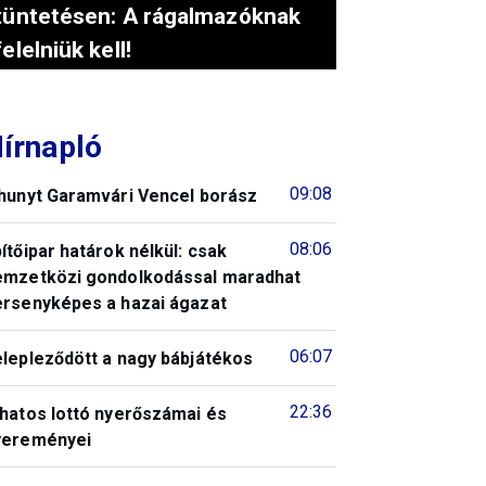
tüntetésen: A rágalmazóknak
felelniük kell!
írnapló
09:08
lhunyt Garamvári Vencel borász
08:06
ítőipar határok nélkül: csak
emzetközi gondolkodással maradhat
ersenyképes a hazai ágazat
06:07
elepleződött a nagy bábjátékos
22:36
 hatos lottó nyerőszámai és
yereményei