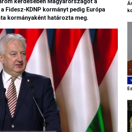
három kérdésében Magyarországot a
Ár
t, a Fidesz-KDNP kormányt pedig Európa
k
ta kormányaként határozta meg.
E