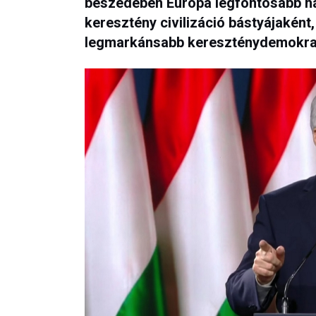
beszédében Európa legfontosabb 
keresztény civilizáció bástyájakén
legmarkánsabb kereszténydemokra