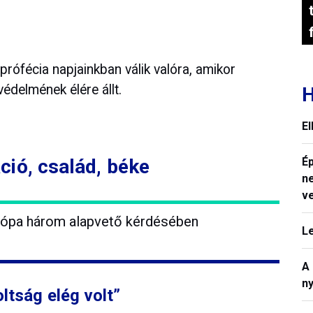
 prófécia napjainkban válik valóra, amikor
édelmének élére állt.
H
E
ió, család, béke
Ép
n
v
rópa három alapvető kérdésében
L
A
n
ltság elég volt”