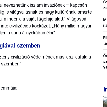
C
gal nevezhetünk iszlám inváziónak – kapcsán
z
 is világvallásnak és nagy kultúrának ismerte
: mindenki a saját fügefája alatt.” Világossá
M
nte civilizációs kockázat: „Hány millió magyar
í
jen a saría árnyékában élni.”
El
t
ógiával szemben
Ős
tény civilizáció védelmének másik sziklafala a
s
l szemben.”
v
ilemmája:
I