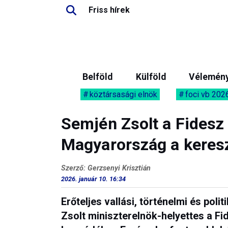
Friss hírek
Belföld
Külföld
Vélemén
köztársasági elnök
foci vb 202
Semjén Zsolt a Fidesz
Magyarország a kereszt
Szerző: Gerzsenyi Krisztián
2026. január 10. 16:34
Erőteljes vallási, történelmi és pol
Zsolt miniszterelnök-helyettes a 