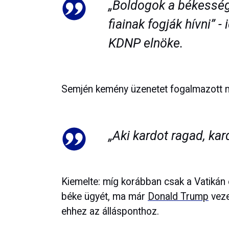
„Boldogok a békesség
fiainak fogják hívni” -
KDNP elnöke.
Semjén kemény üzenetet fogalmazott me
„Aki kardot ragad, kard
Kiemelte: míg korábban csak a Vatikán
béke ügyét, ma már
Donald Trump
veze
ehhez az állásponthoz.