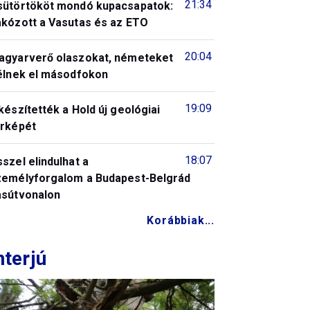
21:34
sütörtököt mondó kupacsapatok:
akózott a Vasutas és az ETO
20:04
agyarverő olaszokat, németeket
télnek el másodfokon
19:09
készítették a Hold új geológiai
érképét
18:07
szel elindulhat a
zemélyforgalom a Budapest-Belgrád
asútvonalon
Korábbiak...
nterjú