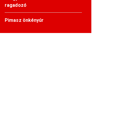
ragadozó
Pimasz önkényúr