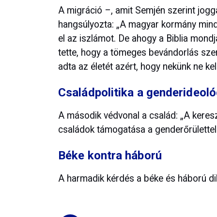
A migráció –, amit Semjén szerint jog
hangsúlyozta: „A magyar kormány mindig
el az iszlámot. De ahogy a Biblia mondja
tette, hogy a tömeges bevándorlás szeri
adta az életét azért, hogy nekünk ne kell
Családpolitika a genderideol
A második védvonal a család: „A keresz
családok támogatása a genderőrülette
Béke kontra háború
A harmadik kérdés a béke és háború d