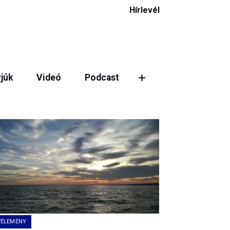
Hírlevél
rjúk
Videó
Podcast
ztás
VÉLEMÉNY