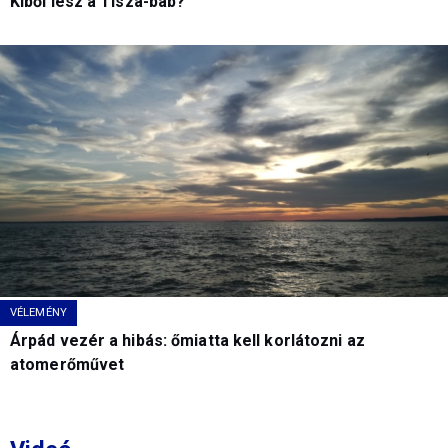
Kiből lesz a Tisza-báb?
VÉLEMÉNY
Árpád vezér a hibás: őmiatta kell korlátozni az
atomerőművet