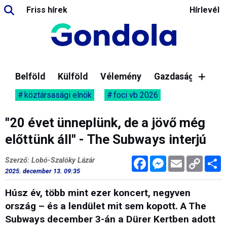
Friss hírek
Hírlevél
Belföld
Külföld
Vélemény
Gazdaság
köztársasági elnök
foci vb 2026
"20 évet ünneplünk, de a jövő még
előttünk áll" - The Subways interjú
Facebook
Messenger
Email
Copy
M
Szerző: Lobó-Szalóky Lázár
Link
2025. december 13. 09:35
Húsz év, több mint ezer koncert, negyven
ország – és a lendület mit sem kopott. A The
Subways december 3-án a Dürer Kertben adott