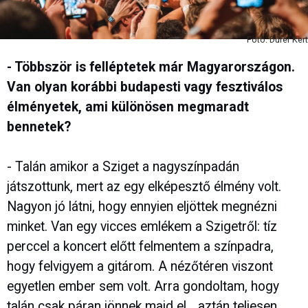
Fotó: Dürer Kert
- Többször is felléptetek már Magyarországon.
Van olyan korábbi budapesti vagy fesztiválos
élményetek, ami különösen megmaradt
bennetek?
- Talán amikor a Sziget a nagyszínpadán
játszottunk, mert az egy elképesztő élmény volt.
Nagyon jó látni, hogy ennyien eljöttek megnézni
minket. Van egy vicces emlékem a Szigetről: tíz
perccel a koncert előtt felmentem a színpadra,
hogy felvigyem a gitárom. A nézőtéren viszont
egyetlen ember sem volt. Arra gondoltam, hogy
talán csak páran jönnek majd el... aztán teljesen