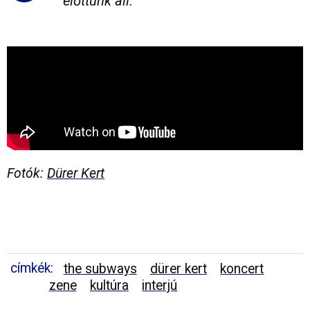
előttünk áll.
Fotók:
Dürer Kert
címkék:
the subways
dürer kert
koncert
zene
kultúra
interjú