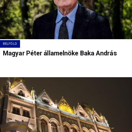
BELFÖLD
Magyar Péter államelnöke Baka András