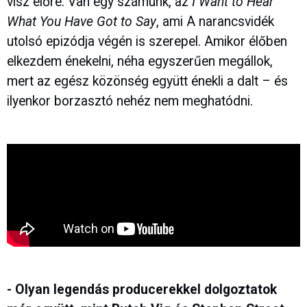
visz előre. Van egy számunk, az
I Want to Hear
What You Have Got to Say
, ami A narancsvidék
utolsó epizódja végén is szerepel. Amikor élőben
elkezdem énekelni, néha egyszerűen megállok,
mert az egész közönség együtt énekli a dalt – és
ilyenkor borzasztó nehéz nem meghatódni.
- Olyan legendás producerekkel dolgoztatok