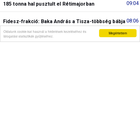
09:04
185 tonna hal pusztult el Rétimajorban
08:06
Fidesz-frakció: Baka András a Tisza-többség bábja
lesz
Oldalunk cookie-kat használ a hirdetések kezeléséhez és
Megértettem
látogatási statisztikák gyűjtéséhez.
07:07
Európa-bajnok magyar lányok-
23:28
A Fradi győzelmet ajándékozott a Real Madridnak
23:06
Az ötös lottó nyerőszámai és nyereményei
22:38
Futball: A Fradi győzelmet ajándékozott a Real
Madridnak
21:07
Tojást dobáltak a parlament ülésén