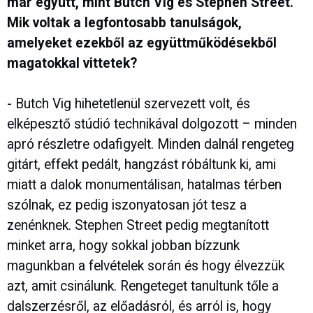
már együtt, mint Butch Vig és Stephen Street.
Mik voltak a legfontosabb tanulságok,
amelyeket ezekből az együttműködésekből
magatokkal vittetek?
- Butch Vig hihetetlenül szervezett volt, és
elképesztő stúdió technikával dolgozott – minden
apró részletre odafigyelt. Minden dalnál rengeteg
gitárt, effekt pedált, hangzást róbáltunk ki, ami
miatt a dalok monumentálisan, hatalmas térben
szólnak, ez pedig iszonyatosan jót tesz a
zenénknek. Stephen Street pedig megtanított
minket arra, hogy sokkal jobban bízzunk
magunkban a felvételek során és hogy élvezzük
azt, amit csinálunk. Rengeteget tanultunk tőle a
dalszerzésről, az előadásról, és arról is, hogy