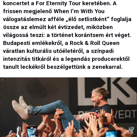
koncertet a For Eternity Tour keretében. A
frissen megjelenő When I’m With You
válogatáslemez afféle „élő setlistként” foglalja
össze az elmúlt két évtizedet, miközben
világossá teszi: a történet korántsem ért véget.
Budapesti emlékekről, a Rock & Roll Queen
váratlan kulturális utóéletéről, a színpadi
intenzitás titkáról és a legendás producerektől
tanult leckékről beszélgettünk a zenekarral.