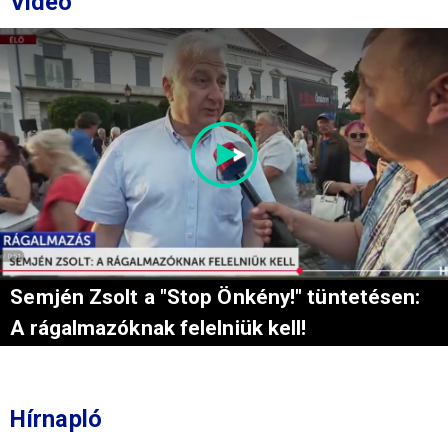
Videó
Semjén Zsolt a "Stop Önkény!" tüntetésen:
A rágalmazóknak felelniük kell!
Hírnapló