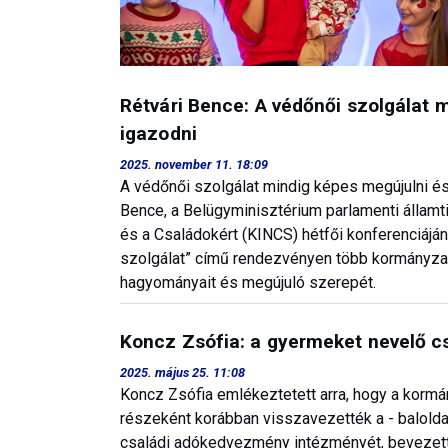
Rétvári Bence: A védőnői szolgálat 
igazodni
2025. november 11. 18:09
A védőnői szolgálat mindig képes megújulni és
Bence, a Belügyminisztérium parlamenti állam
és a Családokért (KINCS) hétfői konferenciáj
szolgálat” című rendezvényen több kormányzat
hagyományait és megújuló szerepét.
Koncz Zsófia: a gyermeket nevelő c
2025. május 25. 11:08
Koncz Zsófia emlékeztetett arra, hogy a kormány
részeként korábban visszavezették a - balolda
családi adókedvezmény intézményét, bevezetté