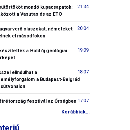
21:34
sütörtököt mondó kupacsapatok:
akózott a Vasutas és az ETO
20:04
agyarverő olaszokat, németeket
télnek el másodfokon
19:09
készítették a Hold új geológiai
érképét
18:07
szel elindulhat a
zemélyforgalom a Budapest-Belgrád
asútvonalon
17:07
étrétország fesztivál az Őrségben
Korábbiak...
nterjú