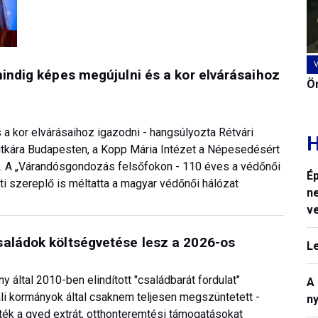
mindig képes megújulni és a kor elvárásaihoz
Ön
 a kor elvárásaihoz igazodni - hangsúlyozta Rétvári
H
titkára Budapesten, a Kopp Mária Intézet a Népesedésért
án. A „Várandósgondozás felsőfokon - 110 éves a védőnői
Ép
i szereplő is méltatta a magyar védőnői hálózat
n
v
saládok költségvetése lesz a 2026-os
L
 által 2010-ben elindított "családbarát fordulat"
A
li kormányok által csaknem teljesen megszüntetett -
n
k a gyed extrát, otthonteremtési támogatásokat