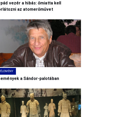
pád vezér a hibás: őmiatta kell
orlátozni az atomerőművet
VÉLEMÉNY
semények a Sándor-palotában