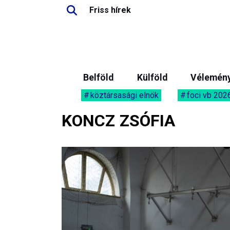
Friss hírek
Belföld
Külföld
Vélemén
köztársasági elnök
foci vb 202
KONCZ ZSÓFIA