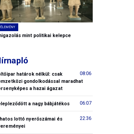
VÉLEMÉNY
igazolás mint politikai kelepce
írnapló
08:06
ítőipar határok nélkül: csak
emzetközi gondolkodással maradhat
ersenyképes a hazai ágazat
06:07
elepleződött a nagy bábjátékos
22:36
 hatos lottó nyerőszámai és
yereményei