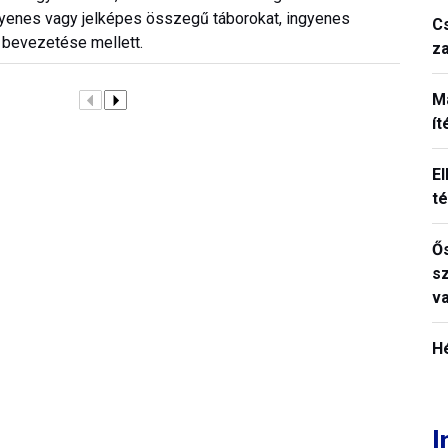
ingyenes vagy jelképes összegű táborokat, ingyenes
C
 bevezetése mellett.
z
M
í
El
t
Ős
s
v
H
I