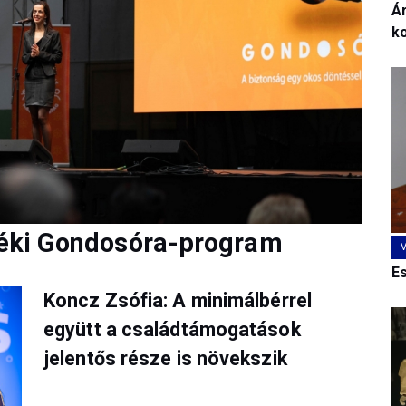
Ár
k
idéki Gondosóra-program
E
Koncz Zsófia: A minimálbérrel
együtt a családtámogatások
jelentős része is növekszik