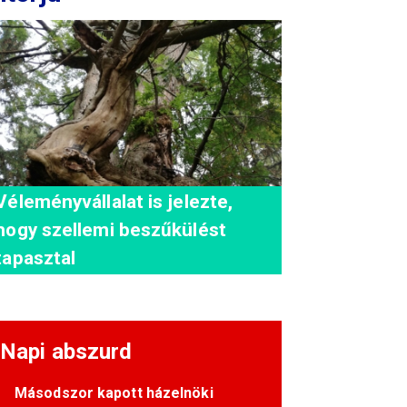
Véleményvállalat is jelezte,
hogy szellemi beszűkülést
tapasztal
Napi abszurd
Másodszor kapott házelnöki