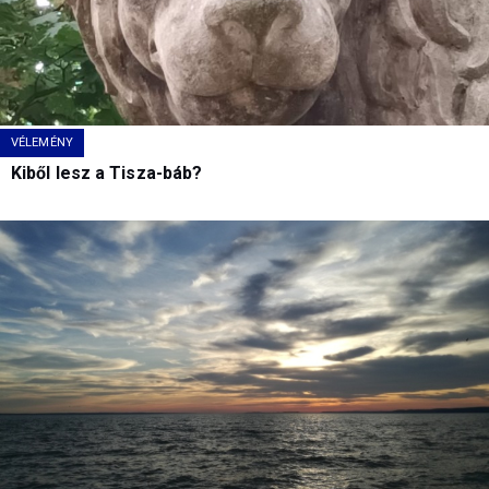
VÉLEMÉNY
Kiből lesz a Tisza-báb?