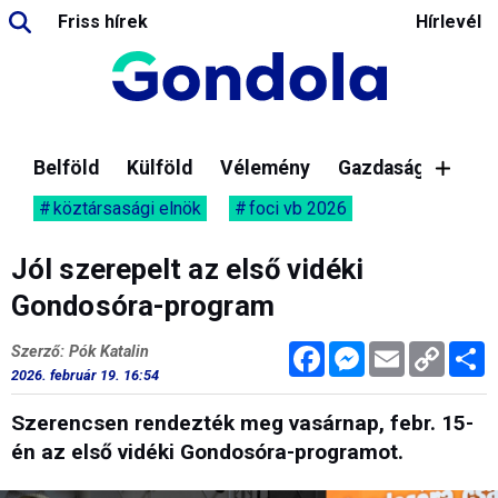
Friss hírek
Hírlevél
Belföld
Külföld
Vélemény
Gazdaság
köztársasági elnök
foci vb 2026
Jól szerepelt az első vidéki
Gondosóra-program
Facebook
Messenger
Email
Copy
M
Szerző: Pók Katalin
Link
2026. február 19. 16:54
Szerencsen rendezték meg vasárnap, febr. 15-
én az első vidéki Gondosóra-programot.