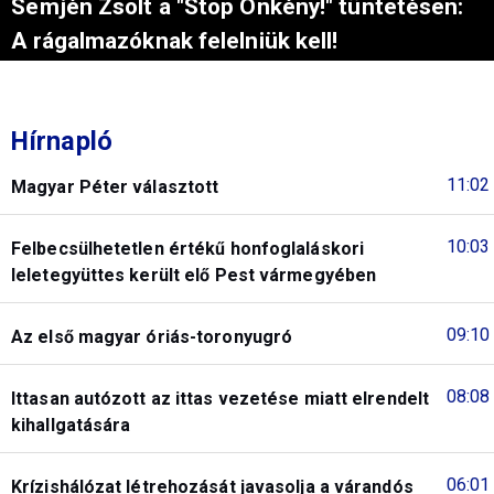
Semjén Zsolt a "Stop Önkény!" tüntetésen:
A rágalmazóknak felelniük kell!
Hírnapló
11:02
Magyar Péter választott
10:03
Felbecsülhetetlen értékű honfoglaláskori
leletegyüttes került elő Pest vármegyében
09:10
Az első magyar óriás-toronyugró
08:08
Ittasan autózott az ittas vezetése miatt elrendelt
kihallgatására
06:01
Krízishálózat létrehozását javasolja a várandós