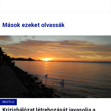
Mások ezeket olvassák
BELFÖLD
Krízishálózat létrehozását javasolja a