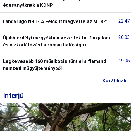
édesanyáknak a KDNP
22:47
Labdarúgó NB I - A Felcsút megverte az MTK-t
20:03
Újabb erdélyi megyékben vezettek be forgalom-
és vízkorlátozást a román hatóságok
19:05
Legkevesebb 160 műalkotás tűnt el a flamand
nemzeti műgyűjteményből
Korábbiak...
Interjú