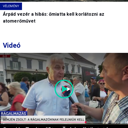
VÉLEMÉNY
Árpád vezér a hibás: őmiatta kell korlátozni az
atomerőművet
Videó