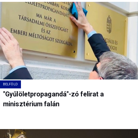
BELFÖLD
"Gyűlöletpropagandá"-zó felirat a
minisztérium falán