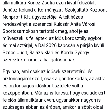
államtitkára Koncz Zsófia ezen kívül felszólalt
Juhász Roland a Kormányzati Szolgáltató Központ
Nonprofit Kft. ügyvezetője. A telt házas
rendezvényt a szerencsi Kulcsár Anita Városi
Sportcsarnokban tartották meg, ahol jeles
művészek is felléptek, az idős korosztály egykori
és mai sztárjai, a Dal 2026 kapcsán a párján kívüli
Szűcs Judit, Balázs Klári és Korda György
szereztek örömet a hallgatóságnak.
Egy nap, ami csak az idősek szeretetéről és
biztonságáról szólt, csak a gondoskodás, az aktív
és biztonságos időskor tisztelete volt a
középpontban. Már az is furcsa, hogy családokért
felelős államtitkárunk van, ugyanakkor nagyon is
szükséges abban az érában, amikor a sötét oldal