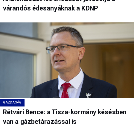
várandós édesanyáknak a KDNP
GAZDASÁG
Rétvári Bence: a Tisza-kormány késésben
van a gázbetárazással is