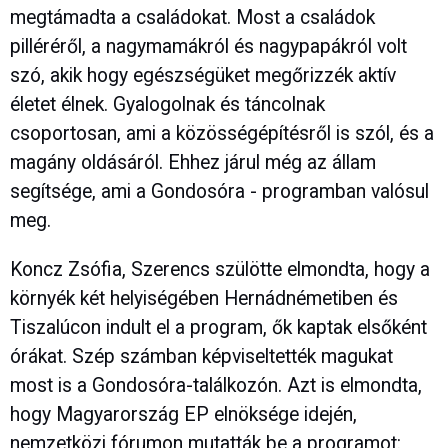
megtámadta a családokat. Most a családok
pilléréről, a nagymamákról és nagypapákról volt
szó, akik hogy egészségüket megőrizzék aktív
életet élnek. Gyalogolnak és táncolnak
csoportosan, ami a közösségépítésről is szól, és a
magány oldásáról. Ehhez járul még az állam
segítsége, ami a Gondosóra - programban valósul
meg.
Koncz Zsófia, Szerencs szülötte elmondta, hogy a
környék két helyiségében Hernádnémetiben és
Tiszalúcon indult el a program, ők kaptak elsőként
órákat. Szép számban képviseltették magukat
most is a Gondosóra-találkozón. Azt is elmondta,
hogy Magyarország EP elnöksége idején,
nemzetközi fórumon mutatták be a programot: