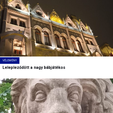
VÉLEMÉNY
Lelepleződött a nagy bábjátékos