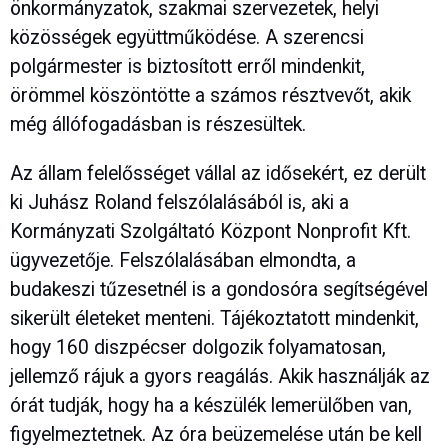
önkormányzatok, szakmai szervezetek, helyi
közösségek együttműködése. A szerencsi
polgármester is biztosított erről mindenkit,
örömmel köszöntötte a számos résztvevőt, akik
még állófogadásban is részesültek.
Az állam felelősséget vállal az idősekért, ez derült
ki Juhász Roland felszólalásából is, aki a
Kormányzati Szolgáltató Központ Nonprofit Kft.
ügyvezetője. Felszólalásában elmondta, a
budakeszi tűzesetnél is a gondosóra segítségével
sikerült életeket menteni. Tájékoztatott mindenkit,
hogy 160 diszpécser dolgozik folyamatosan,
jellemző rájuk a gyors reagálás. Akik használják az
órát tudják, hogy ha a készülék lemerülőben van,
figyelmeztetnek. Az óra beüzemelése után be kell