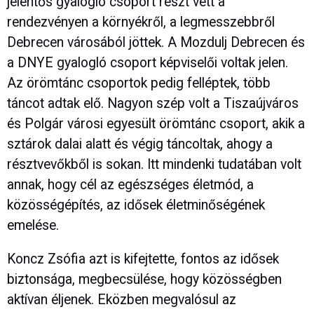
jelentős gyalogló csoport részt vett a
rendezvényen a környékről, a legmesszebbről
Debrecen városából jöttek. A Mozdulj Debrecen és
a DNYE gyalogló csoport képviselői voltak jelen.
Az örömtánc csoportok pedig felléptek, több
táncot adtak elő. Nagyon szép volt a Tiszaújváros
és Polgár városi egyesült örömtánc csoport, akik a
sztárok dalai alatt és végig táncoltak, ahogy a
résztvevőkből is sokan. Itt mindenki tudatában volt
annak, hogy cél az egészséges életmód, a
közösségépítés, az idősek életminőségének
emelése.
Koncz Zsófia azt is kifejtette, fontos az idősek
biztonsága, megbecsülése, hogy közösségben
aktívan éljenek. Eközben megvalósul az