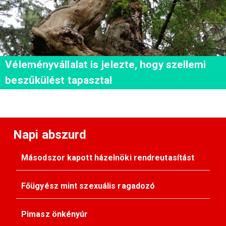
Véleményvállalat is jelezte, hogy szellemi
beszűkülést tapasztal
Napi abszurd
Másodszor kapott házelnöki rendreutasítást
Főügyész mint szexuális ragadozó
Pimasz önkényúr