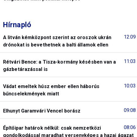
Hírnapló
12:09
A litván kémközpont szerint az oroszok ukrán
drónokat is bevethetnek a balti államok ellen
11:03
Rétvári Bence: a Tisza-kormány késésben van a
gázbetárazással is
10:03
Vádat emeltek húsz ember ellen háborús
bűncselekmények miatt
09:08
Elhunyt Garamvári Vencel borász
08:06
Építőipar határok nélkül: csak nemzetközi
gondolkodással maradhat versenyképes a hazai ágazat