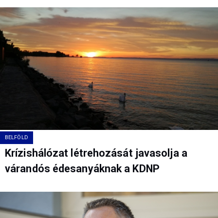
BELFÖLD
Krízishálózat létrehozását javasolja a
várandós édesanyáknak a KDNP