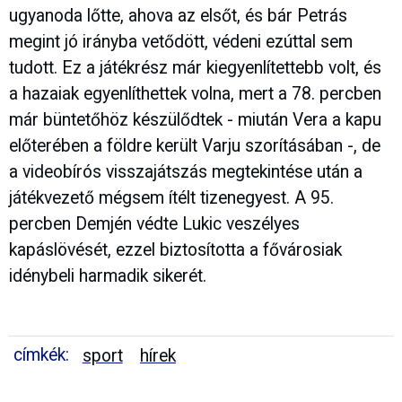
ugyanoda lőtte, ahova az elsőt, és bár Petrás
megint jó irányba vetődött, védeni ezúttal sem
tudott. Ez a játékrész már kiegyenlítettebb volt, és
a hazaiak egyenlíthettek volna, mert a 78. percben
már büntetőhöz készülődtek - miután Vera a kapu
előterében a földre került Varju szorításában -, de
a videobírós visszajátszás megtekintése után a
játékvezető mégsem ítélt tizenegyest. A 95.
percben Demjén védte Lukic veszélyes
kapáslövését, ezzel biztosította a fővárosiak
idénybeli harmadik sikerét.
címkék:
sport
hírek