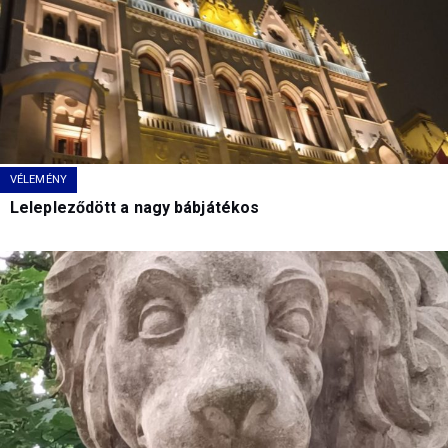
VÉLEMÉNY
Lelepleződött a nagy bábjátékos