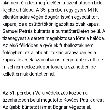
akit nem őriztek megfelelően a tizenhatoson belül -
fejelte a hálóba. A 35. percben egy gyors MTK-
ellentámadás végén Bognár István egyedül tört
kapura, de a csütörtökön igazolt szlovák kapus,
Samuel Petrás buktatta a büntetőterületen belül. A
tizenegyest a sértett magabiztosan lőtte a hálóba.
Az első félidőben a győriek futballoztak némi
fölényben, ez a labdabirtoklás arányában és a
kapura lövések számában is megmutatkozott, de
mivel nem céloztak pontosan, a szünetben be
kellett érniük döntetlennel.
Az 51. percben Vera védekezés közben a
tizenhatoson belül megütötte Kovács Patrik arcát.
Az újabb büntetőt ismét Bognár végezte el,