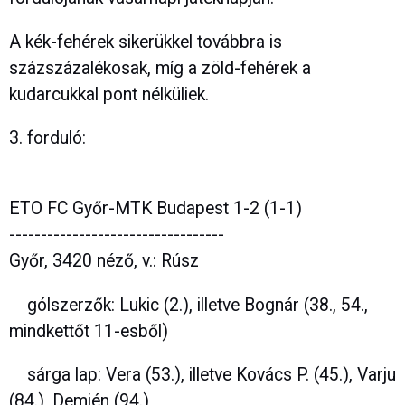
A kék-fehérek sikerükkel továbbra is
százszázalékosak, míg a zöld-fehérek a
kudarcukkal pont nélküliek.
3. forduló:
ETO FC Győr-MTK Budapest 1-2 (1-1)
----------------------------------
Győr, 3420 néző, v.: Rúsz
gólszerzők: Lukic (2.), illetve Bognár (38., 54.,
mindkettőt 11-esből)
sárga lap: Vera (53.), illetve Kovács P. (45.), Varju
(84.), Demjén (94.)