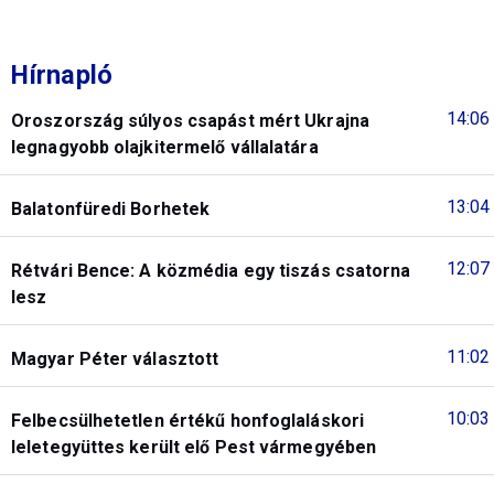
Hírnapló
14:06
Oroszország súlyos csapást mért Ukrajna
legnagyobb olajkitermelő vállalatára
13:04
Balatonfüredi Borhetek
12:07
Rétvári Bence: A közmédia egy tiszás csatorna
lesz
11:02
Magyar Péter választott
10:03
Felbecsülhetetlen értékű honfoglaláskori
leletegyüttes került elő Pest vármegyében