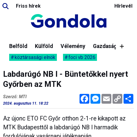
Friss hírek
Hírlevél
Belföld
Külföld
Vélemény
Gazdaság
köztársasági elnök
foci vb 2026
Labdarúgó NB I - Büntetőkkel nyert
Győrben az MTK
Facebook
Messenger
Email
Copy
M
Szerző: MTI
Link
2024. augusztus 11. 18:22
Az újonc ETO FC Győr otthon 2-1-re kikapott az
MTK Budapesttől a labdarúgó NB I harmadik
fordulójának vasárnapi játéknapján.