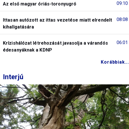
09:10
Az első magyar óriás-toronyugró
08:08
Ittasan autózott az ittas vezetése miatt elrendelt
kihallgatására
06:01
Krízishálózat létrehozását javasolja a várandós
édesanyáknak a KDNP
Korábbiak...
Interjú