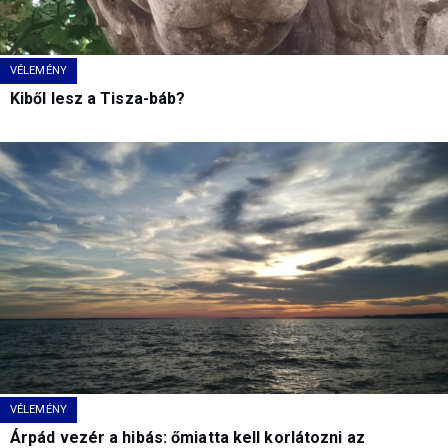
VÉLEMÉNY
Kiből lesz a Tisza-báb?
VÉLEMÉNY
Árpád vezér a hibás: őmiatta kell korlátozni az