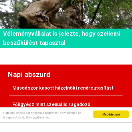
Véleményvállalat is jelezte, hogy szellemi
beszűkülést tapasztal
Napi abszurd
Másodszor kapott házelnöki rendreutasítást
Főügyész mint szexuális ragadozó
Oldalunk cookie-kat használ a hirdetések kezeléséhez és
Megértettem
látogatási statisztikák gyűjtéséhez.
Pimasz önkényúr