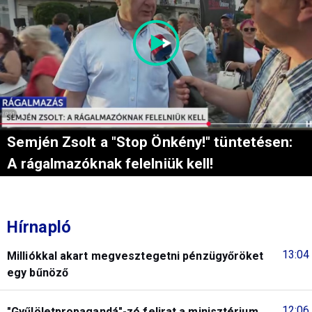
Semjén Zsolt a "Stop Önkény!" tüntetésen:
A rágalmazóknak felelniük kell!
Hírnapló
13:04
Milliókkal akart megvesztegetni pénzügyőröket
egy bűnöző
12:06
"Gyűlöletpropagandá"-zó felirat a minisztérium