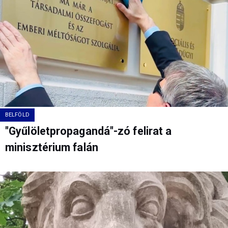
BELFÖLD
"Gyűlöletpropagandá"-zó felirat a
minisztérium falán