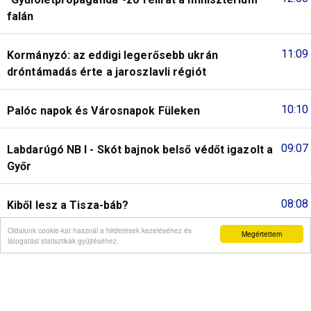
falán
11:09
Kormányzó: az eddigi legerősebb ukrán
dróntámadás érte a jaroszlavli régiót
10:10
Palóc napok és Városnapok Füleken
09:07
Labdarúgó NB I - Skót bajnok belső védőt igazolt a
Győr
08:08
Kiből lesz a Tisza-báb?
Oldalunk cookie-kat használ a hirdetések kezeléséhez és
Megértettem
látogatási statisztikák gyűjtéséhez.
08:01
Tisztázást kérnek az erdélyi magyar újságírók
22:36
El-selejtező - Megverte a lengyel bányászcsapatot
a Fradi