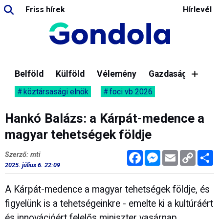
Friss hírek
Hírlevél
Belföld
Külföld
Vélemény
Gazdaság
köztársasági elnök
foci vb 2026
Hankó Balázs: a Kárpát-medence a
magyar tehetségek földje
Facebook
Messenger
Email
Copy
M
Szerző: mti
Link
2025. július 6. 22:09
A Kárpát-medence a magyar tehetségek földje, és
figyelünk is a tehetségeinkre - emelte ki a kultúráért
és innovációért felelős miniszter vasárnap