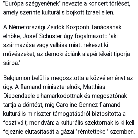
"Európa szégyenének" nevezte a koncert törlését,
amely szerinte kulturális bojkott Izrael ellen.
A Németországi Zsidók Központi Tanácsának
elnöke, Josef Schuster úgy fogalmazott: "aki
származása vagy vallása miatt rekeszt ki
művészeket, az demokráciánk alapértékeit tiporja
sárba."
Belgiumon belül is megosztotta a közvéleményt az
ügy. A flamand miniszterelnök, Matthias
Diependaele elhamarkodottnak és megosztónak
tartja a döntést, míg Caroline Gennez flamand
kulturális miniszter támogatásáról biztosította a
fesztivált, mondván: a kulturális szektornak is ki kell
fejeznie elutasítását a gázai "rémtettekel" szemben.