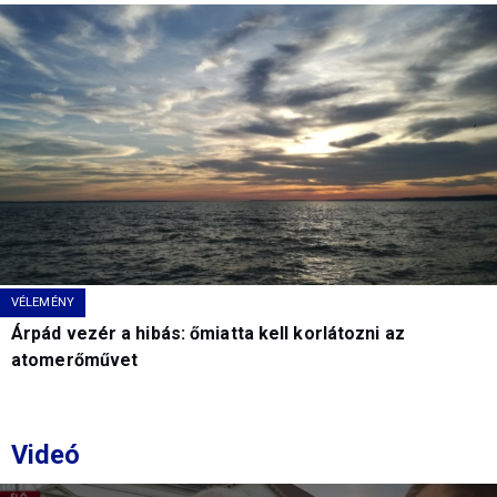
VÉLEMÉNY
Árpád vezér a hibás: őmiatta kell korlátozni az
atomerőművet
Videó