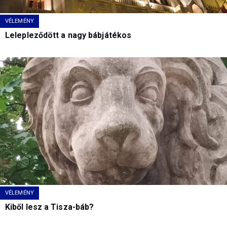
VÉLEMÉNY
Lelepleződött a nagy bábjátékos
VÉLEMÉNY
Kiből lesz a Tisza-báb?