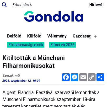
Friss hírek
Hírlevél
Belföld
Külföld
Vélemény
Gazdaság
köztársasági elnök
foci vb 2026
Kitiltották a Müncheni
Filharmonikusokat
Facebook
Messenger
Email
Copy
M
Szerző: mti
Link
2025. szeptember 12. 16:09
A genti Flandriai Fesztivál szervezői lemondták a
Müncheni Filharmonikusok szeptember 18-ára
tervezett koncertjét, mert nem tartják elég