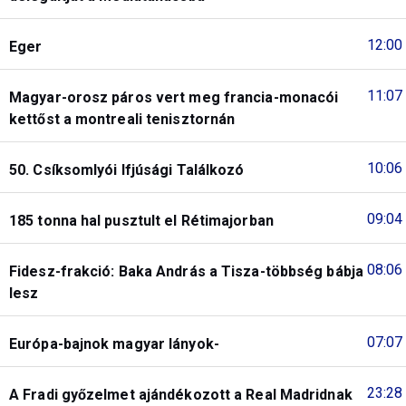
12:00
Eger
11:07
Magyar-orosz páros vert meg francia-monacói
kettőst a montreali tenisztornán
10:06
50. Csíksomlyói Ifjúsági Találkozó
09:04
185 tonna hal pusztult el Rétimajorban
08:06
Fidesz-frakció: Baka András a Tisza-többség bábja
lesz
07:07
Európa-bajnok magyar lányok-
23:28
A Fradi győzelmet ajándékozott a Real Madridnak