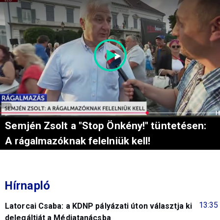
Semjén Zsolt a "Stop Önkény!" tüntetésen:
A rágalmazóknak felelniük kell!
Hírnapló
13:35
Latorcai Csaba: a KDNP pályázati úton választja ki
delegáltját a Médiatanácsba