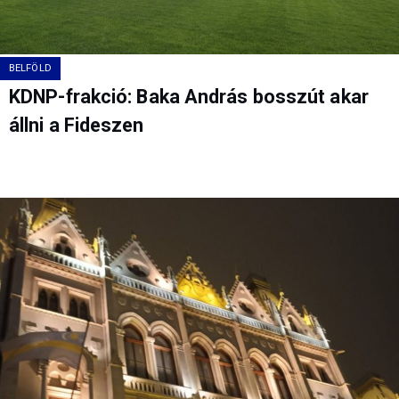
BELFÖLD
KDNP-frakció: Baka András bosszút akar
állni a Fideszen