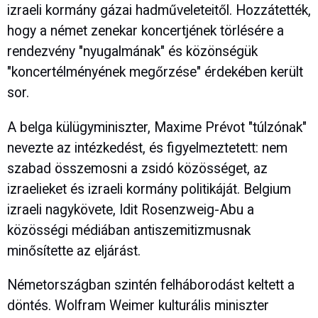
izraeli kormány gázai hadműveleteitől. Hozzátették,
hogy a német zenekar koncertjének törlésére a
rendezvény "nyugalmának" és közönségük
"koncertélményének megőrzése" érdekében került
sor.
A belga külügyminiszter, Maxime Prévot "túlzónak"
nevezte az intézkedést, és figyelmeztetett: nem
szabad összemosni a zsidó közösséget, az
izraelieket és izraeli kormány politikáját. Belgium
izraeli nagykövete, Idit Rosenzweig-Abu a
közösségi médiában antiszemitizmusnak
minősítette az eljárást.
Németországban szintén felháborodást keltett a
döntés. Wolfram Weimer kulturális miniszter