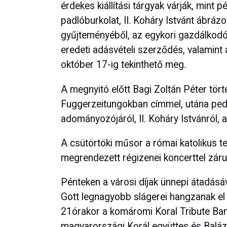
érdekes kiállítási tárgyak várják, mint
padlóburkolat, II. Koháry Istvánt ábrá
gyűjteményéből, az egykori gazdálkod
eredeti adásvételi szerződés, valamint 
október 17-ig tekinthető meg.
A megnyitó előtt Bagi Zoltán Péter tört
Fuggerzeitungokban címmel, utána pe
adományozójáról, II. Koháry Istvánról, 
A csütörtöki műsor a római katolikus 
megrendezett régizenei koncerttel zárul
Pénteken a városi díjak ünnepi átadásá
Gott legnagyobb slágerei hangzanak el
21órakor a komáromi Koral Tribute Ban
magyarországi Korál együttes és Balázs