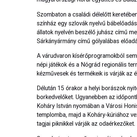
Szombaton a családi délelőtt keretében
színház egy szlovák nyelvű bábelőadás
állatok nyelvén beszélő juhász című m
Sárkányármány című gólyalábas előadá
A várudvaron kísérőprogramokból sem 
népi játékok és a Nógrád regionális te
kézművesek és termékeik is várják az é
Délután 15 órakor a helyi borászok nyito
borkedvelőket. Ugyanebben az időpontba
Koháry István nyomában a Városi Hon
templomba, majd a Koháry-kúriához veze
tagjai piknikkel várják az odaérkezőket.