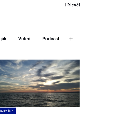
Hírlevél
rjúk
Videó
Podcast
ztás
VÉLEMÉNY