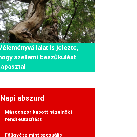
Véleményvállalat is jelezte,
hogy szellemi beszűkülést
tapasztal
Napi abszurd
Másodszor kapott házelnöki
rendreutasítást
Főügyész mint szexuális