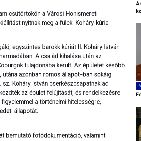
Ár
k
am csütörtökön a Városi Honismereti
állítást nyitnak meg a füleki Koháry-kúria
gáló, egyszintes barokk kúriát II. Koháry István
ő harmadában. A család kihalása után az
oburgok tulajdonába került. Az épületet később
ák, utána azonban romos állapot¬ban sokáig
47. sz. Koháry István cserkészcsapatnak ad
ezdték az épület felújítását, és rendelkezésre
E
figyelemmel a történelmi hitelességre,
edeti állapotát.
matát bemutató fotódokumentáció, valamint