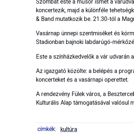
Szombat este a műsor ismét a várudvar
koncertezik, majd a különféle tehetség
& Band mutatkozik be. 21.30-tól a Mag
Vasárnap ünnepi szentmiséket és körme
Stadionban bajnoki labdarúgó-mérkőzé
Este a színházkedvelők a vár udvarán a
Az igazgató közölte: a belépés a progr
koncerteket és a vasárnapi operettet.
A rendezvény Fülek város, a Beszterc
Kulturális Alap támogatásával valósul 
címkék:
kultúra