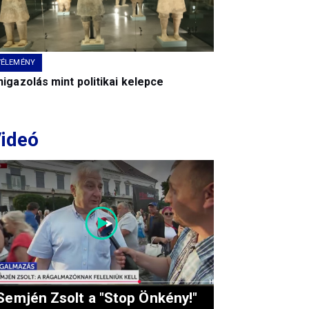
VÉLEMÉNY
igazolás mint politikai kelepce
ideó
Semjén Zsolt a "Stop Önkény!"