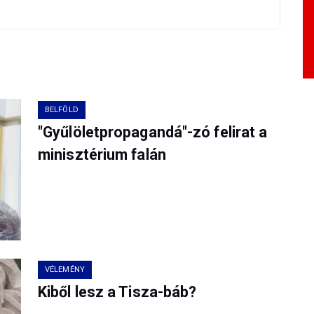
BELFÖLD
"Gyűlöletpropagandá"-zó felirat a
minisztérium falán
VÉLEMÉNY
Kiből lesz a Tisza-báb?