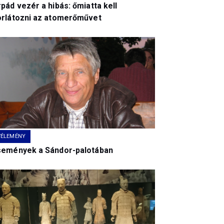
pád vezér a hibás: őmiatta kell
orlátozni az atomerőművet
VÉLEMÉNY
semények a Sándor-palotában