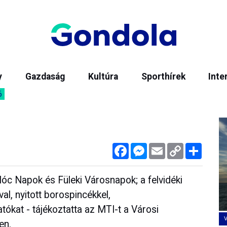
y
Gazdaság
Kultúra
Sporthírek
Inte
6
Facebook
Messenger
Email
Copy
Megos
Link
óc Napok és Füleki Városnapok; a felvidéki
l, nyitott borospincékkel,
tókat - tájékoztatta az MTI-t a Városi
en.