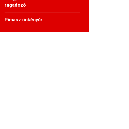
ragadozó
Pimasz önkényúr