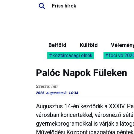
Friss hírek
Belföld
Külföld
Vélemén
köztársasági elnök
foci vb 202
Palóc Napok Füleken
Szerző: mti
2025. augusztus 8. 14:34
Augusztus 14-én kezdődik a XXXIV. Pal
városban koncertekkel, városnéző sétáva
gyermekprogramokkal is várják a látoga
Művelődési Központ igazgatója péntek