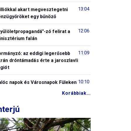
13:04
illiókkal akart megvesztegetni
énzügyőröket egy bűnöző
12:06
yűlöletpropagandá"-zó felirat a
nisztérium falán
11:09
ormányzó: az eddigi legerősebb
rán dróntámadás érte a jaroszlavli
giót
10:10
alóc napok és Városnapok Füleken
Korábbiak...
nterjú