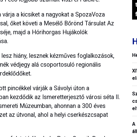
 várja a kicsiket a nagyokat a SpozaVoza
sal, őket követi a Mesélő Bőrönd Társulat Az
eséje, majd a Hórihorgas Hujákolók
H
sa.
H
lesz hiány, lesznek kézműves foglalkozások,
rmék védjegy alá csoportosuló regionális
X
rdeklődőket.
el
tt pincékkel várják a Sávolyi úton a
S
n kezdődik az Ismeretterjesztő városi séta II.
c
ismereti Múzeumban, ahonnan a 300 éves
e
t az útvonal, ahol a helyi cserkészcsapat
A 
á