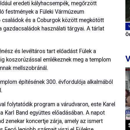
 például eredeti kályhacsempék, megőrzött
zoló festmények a Füleki Vármúzeum
ó családok és a Coburgok között megkötött
a gazdacsaládok használati tárgyai. A tárlat
Ön
énész és levéltáros tart előadást Fülek a
V
dig koszorúzással emlékeznek meg a templom
annak mellszobránál.
templom építésének 300. évfordulója alkalmából
.
val folytatódik program a várudvaron, este Karel
 a Karl Band együttes előadásában. A napot
d zenekar koncertje zárja, amely az ismert
 Fecó legjobb számait viszi el Fülekre.