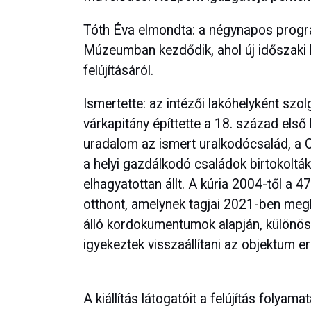
Tóth Éva elmondta: a négynapos progr
Múzeumban kezdődik, ahol új időszaki ki
felújításáról.
Ismertette: az intézői lakóhelyként szol
várkapitány építtette a 18. század els
uradalom az ismert uralkodócsalád, a C
a helyi gazdálkodó családok birtokolt
elhagyatottan állt. A kúria 2004-től a 
otthont, amelynek tagjai 2021-ben megk
álló kordokumentumok alapján, különös 
igyekeztek visszaállítani az objektum er
A kiállítás látogatóit a felújítás folya