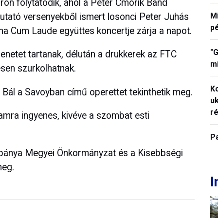
on folytatódik, ahol a Peter Cmorik Band
kutató versenyekből ismert losonci Peter Juhás
M
p
na Cum Laude együttes koncertje zárja a napot.
"G
netet tartanak, délután a drukkerek az FTC
mi
sen szurkolhatnak.
K
 Bál a Savoyban című operettet tekinthetik meg.
uk
ré
amra ingyenes, kivéve a szombat esti
P
ebánya Megyei Önkormányzat és a Kisebbségi
meg.
I