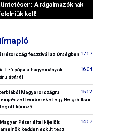
tüntetésen: A rágalmazóknak
felelniük kell!
írnapló
17:07
étrétország fesztivál az Őrségben
16:04
IV. Leó pápa a hagyományok
árulásáról
15:02
zerbiából Magyarországra
sempészett embereket egy Belgrádban
lfogott bűnöző
14:07
Magyar Péter által kijelölt
llamelnök kedden esküt tesz