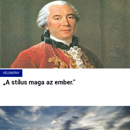
VÉLEMÉNY
„A stílus maga az ember.”