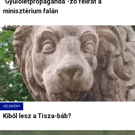
"Gyűlöletpropagandá"-zó felirat a
minisztérium falán
VÉLEMÉNY
Kiből lesz a Tisza-báb?