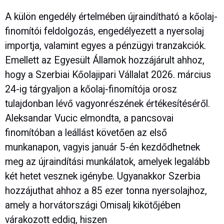
A külön engedély értelmében újraindítható a kőolaj-
finomítói feldolgozás, engedélyezett a nyersolaj
importja, valamint egyes a pénzügyi tranzakciók.
Emellett az Egyesült Államok hozzájárult ahhoz,
hogy a Szerbiai Kőolajipari Vállalat 2026. március
24-ig tárgyaljon a kőolaj-finomítója orosz
tulajdonban lévő vagyonrészének értékesítéséről.
Aleksandar Vucic elmondta, a pancsovai
finomítóban a leállást követően az első
munkanapon, vagyis január 5-én kezdődhetnek
meg az újraindítási munkálatok, amelyek legalább
két hetet vesznek igénybe. Ugyanakkor Szerbia
hozzájuthat ahhoz a 85 ezer tonna nyersolajhoz,
amely a horvátországi Omisalj kikötőjében
várakozott eddig, hiszen