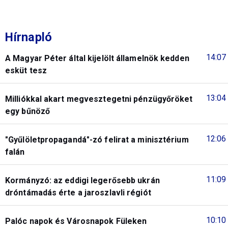
Hírnapló
14:07
A Magyar Péter által kijelölt államelnök kedden
esküt tesz
13:04
Milliókkal akart megvesztegetni pénzügyőröket
egy bűnöző
12:06
"Gyűlöletpropagandá"-zó felirat a minisztérium
falán
11:09
Kormányzó: az eddigi legerősebb ukrán
dróntámadás érte a jaroszlavli régiót
10:10
Palóc napok és Városnapok Füleken