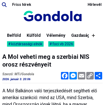
Friss hírek
Hírlevél
Belföld
Külföld
Vélemény
Gazdaság
köztársasági elnök
foci vb 2026
A Mol veheti meg a szerbiai NIS
orosz részvényeit
Facebook
Messenger
Email
Copy
M
Szerző: MTi/Gondola
Link
2026. január 3. 20:06
A Mol Balkánon való terjeszkedését segítheti elő
amerikai szankció: mind az USA, mind Szerbia,
mind Oroszország jónak látná, ha a magyar