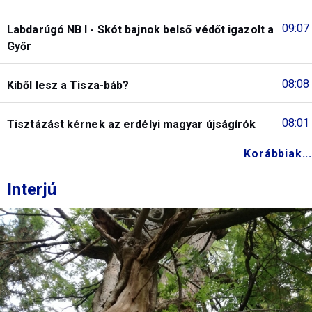
09:07
Labdarúgó NB I - Skót bajnok belső védőt igazolt a
Győr
08:08
Kiből lesz a Tisza-báb?
08:01
Tisztázást kérnek az erdélyi magyar újságírók
Korábbiak...
Interjú