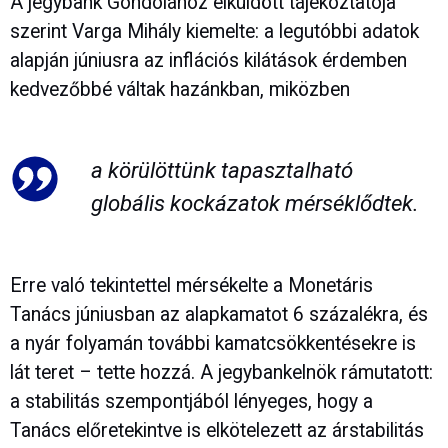
A jegybank Gondolához elküldött tájékoztatója
szerint Varga Mihály kiemelte: a legutóbbi adatok
alapján júniusra az inflációs kilátások érdemben
kedvezőbbé váltak hazánkban, miközben
a körülöttünk tapasztalható
globális kockázatok mérséklődtek.
Erre való tekintettel mérsékelte a Monetáris
Tanács júniusban az alapkamatot 6 százalékra, és
a nyár folyamán további kamatcsökkentésekre is
lát teret – tette hozzá. A jegybankelnök rámutatott:
a stabilitás szempontjából lényeges, hogy a
Tanács előretekintve is elkötelezett az árstabilitás