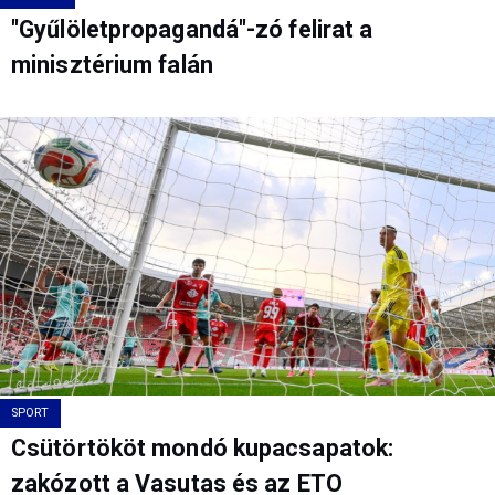
"Gyűlöletpropagandá"-zó felirat a
minisztérium falán
SPORT
Csütörtököt mondó kupacsapatok:
zakózott a Vasutas és az ETO