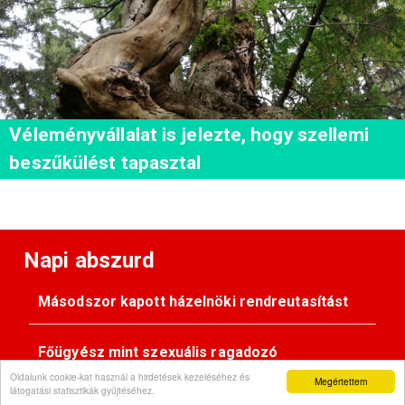
Véleményvállalat is jelezte, hogy szellemi
beszűkülést tapasztal
Napi abszurd
Másodszor kapott házelnöki rendreutasítást
Főügyész mint szexuális ragadozó
Oldalunk cookie-kat használ a hirdetések kezeléséhez és
Megértettem
látogatási statisztikák gyűjtéséhez.
Pimasz önkényúr