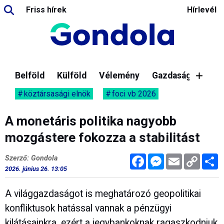
Friss hírek
Hírlevél
Belföld
Külföld
Vélemény
Gazdaság
köztársasági elnök
foci vb 2026
A monetáris politika nagyobb
mozgástere fokozza a stabilitást
Facebook
Messenger
Email
Copy
M
Szerző: Gondola
Link
2026. június 26. 13:05
A világgazdaságot is meghatározó geopolitikai
konfliktusok hatással vannak a pénzügyi
kilátásainkra, ezért a jegybankoknak ragaszkodniuk