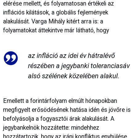
elérése mellett, és folyamatosan értékeli az
inflációs kilátások, a globális fejlemények
alakulását. Varga Mihály kitért arra is: a
folyamatokat áttekintve már látható, hogy
az infláció az idei év hátralévő
részében a jegybanki toleranciasáv
alsó szélének közelében alakul.
Emellett a forintárfolyam elmúlt hónapokban
megfigyelt erősödésének hatása idén és jövőre is
befolyásolja a fogyasztói árak alakulását. A
jegybankelnök hozzátette: mindehhez
hozzátartozik, hogy az iráni konfliktus enyhülése