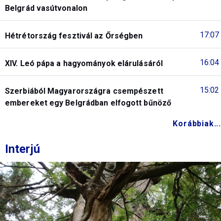
Belgrád vasútvonalon
17:07
Hétrétország fesztivál az Őrségben
16:04
XIV. Leó pápa a hagyományok elárulásáról
15:02
Szerbiából Magyarországra csempészett
embereket egy Belgrádban elfogott bűnöző
Korábbiak...
Interjú