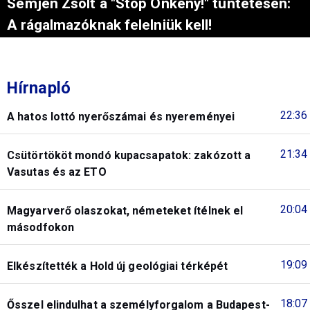
Semjén Zsolt a "Stop Önkény!" tüntetésen:
A rágalmazóknak felelniük kell!
Hírnapló
22:36
A hatos lottó nyerőszámai és nyereményei
21:34
Csütörtököt mondó kupacsapatok: zakózott a
Vasutas és az ETO
20:04
Magyarverő olaszokat, németeket ítélnek el
másodfokon
19:09
Elkészítették a Hold új geológiai térképét
18:07
Ősszel elindulhat a személyforgalom a Budapest-