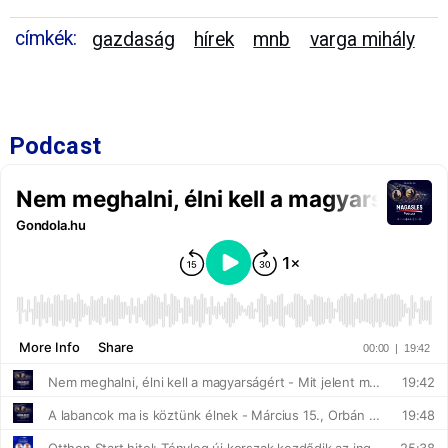
címkék:
gazdaság
hírek
mnb
varga mihály
Podcast