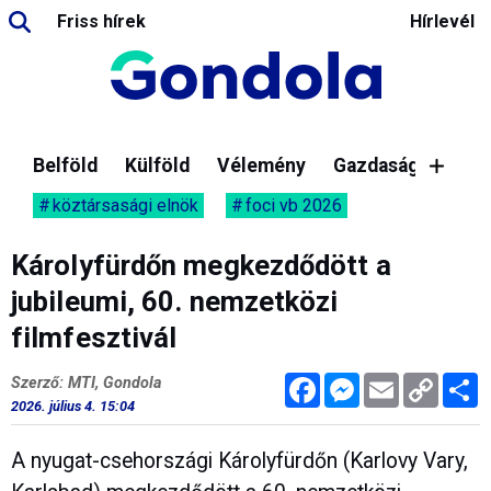
Friss hírek
Hírlevél
Belföld
Külföld
Vélemény
Gazdaság
köztársasági elnök
foci vb 2026
Károlyfürdőn megkezdődött a
jubileumi, 60. nemzetközi
filmfesztivál
Facebook
Messenger
Email
Copy
M
Szerző: MTI, Gondola
Link
2026. július 4. 15:04
A nyugat-csehországi Károlyfürdőn (Karlovy Vary,