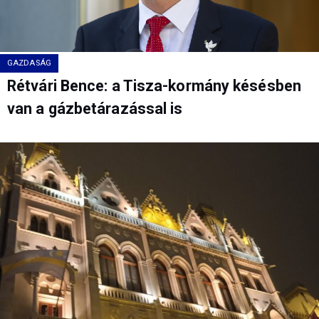
GAZDASÁG
Rétvári Bence: a Tisza-kormány késésben
van a gázbetárazással is