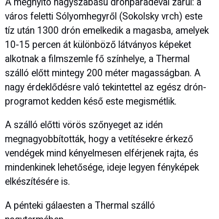
A megnyitó nagyszabású drónparádéval zárul: a
város feletti Sólyomhegyről (Sokolsky vrch) este
tíz után 1300 drón emelkedik a magasba, amelyek
10-15 percen át különböző látványos képeket
alkotnak a filmszemle fő színhelye, a Thermal
szálló előtt mintegy 200 méter magasságban. A
nagy érdeklődésre való tekintettel az egész drón-
programot kedden késő este megismétlik.
A szálló előtti vörös szőnyeget az idén
megnagyobbították, hogy a vetítésekre érkező
vendégek mind kényelmesen elférjenek rajta, és
mindenkinek lehetősége, ideje legyen fényképek
elkészítésére is.
A pénteki gálaesten a Thermal szálló