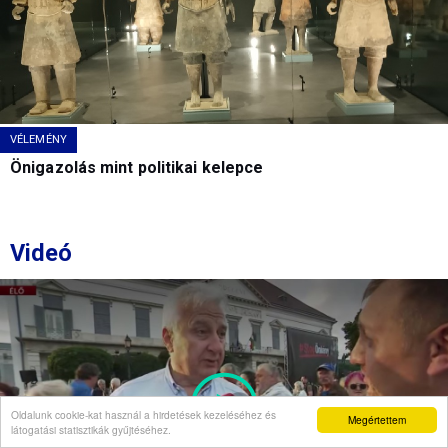
VÉLEMÉNY
Önigazolás mint politikai kelepce
Videó
Oldalunk cookie-kat használ a hirdetések kezeléséhez és
Megértettem
látogatási statisztikák gyűjtéséhez.