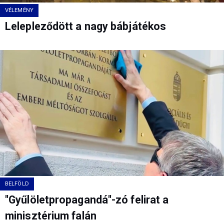
VÉLEMÉNY
Lelepleződött a nagy bábjátékos
BELFÖLD
"Gyűlöletpropagandá"-zó felirat a
minisztérium falán