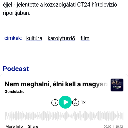
éjjel - jelentette a közszolgálati CT24 hírtelevízió
riportjában.
címkék:
kultúra
károlyfürdő
film
Podcast