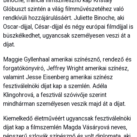
Binoche, francia filmszínésznő kap Kristály
Glóbuszt szintén a világ filmművészetéhez való
rendkívüli hozzájárulásáért. Juliette Binoche, aki
Oscar-díjjal, César-díjjal és négy európai filmdíjjal is
büszkélkedhet, ugyancsak személyesen veszi át a
díjat.
Maggie Gyllenhaal amerikai színésznő, rendező és
forgatókönyvíró, Jeffrey Wright amerikai színész,
valamint Jesse Eisenberg amerikai színész
fesztiválelnöki díjat kap a szemlén. Adéla
Klingohrová, a fesztivál szóvivője szerint
mindhárman személyesen veszik majd át a díjat.
Kiemelkedő életművéért ugyancsak fesztiválelnöki
díjat kap a filmszemlén Magda Vásáryová neves,
népszerű szlovák színésznő és volt diplomata, aki