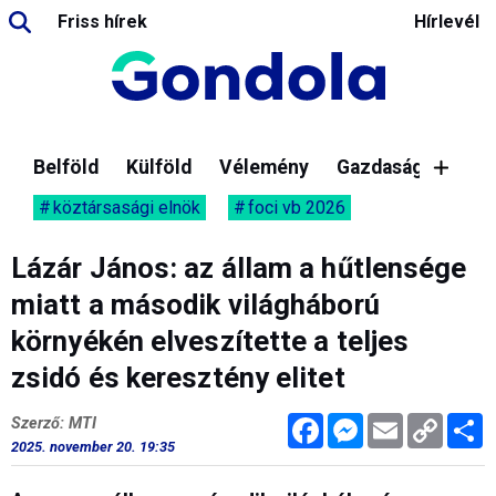
Friss hírek
Hírlevél
Belföld
Külföld
Vélemény
Gazdaság
köztársasági elnök
foci vb 2026
Lázár János: az állam a hűtlensége
miatt a második világháború
környékén elveszítette a teljes
zsidó és keresztény elitet
Facebook
Messenger
Email
Copy
M
Szerző: MTI
Link
2025. november 20. 19:35