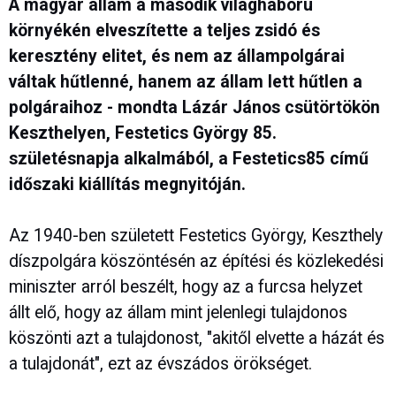
A magyar állam a második világháború
környékén elveszítette a teljes zsidó és
keresztény elitet, és nem az állampolgárai
váltak hűtlenné, hanem az állam lett hűtlen a
polgáraihoz - mondta Lázár János csütörtökön
Keszthelyen, Festetics György 85.
születésnapja alkalmából, a Festetics85 című
időszaki kiállítás megnyitóján.
Az 1940-ben született Festetics György, Keszthely
díszpolgára köszöntésén az építési és közlekedési
miniszter arról beszélt, hogy az a furcsa helyzet
állt elő, hogy az állam mint jelenlegi tulajdonos
köszönti azt a tulajdonost, "akitől elvette a házát és
a tulajdonát", ezt az évszádos örökséget.