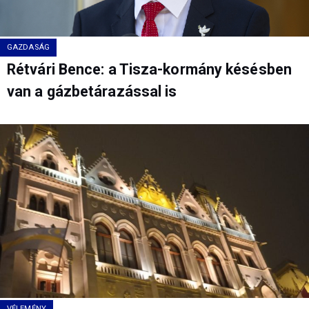
GAZDASÁG
Rétvári Bence: a Tisza-kormány késésben
van a gázbetárazással is
VÉLEMÉNY