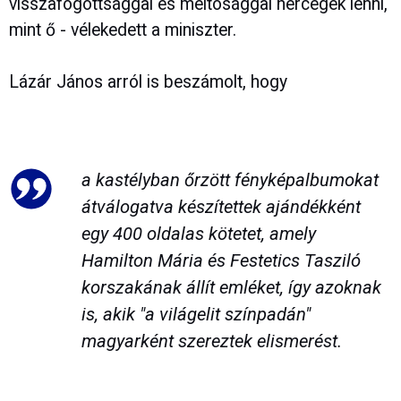
visszafogottsággal és méltósággal hercegek lenni,
mint ő - vélekedett a miniszter.
Lázár János arról is beszámolt, hogy
a kastélyban őrzött fényképalbumokat
átválogatva készítettek ajándékként
egy 400 oldalas kötetet, amely
Hamilton Mária és Festetics Tasziló
korszakának állít emléket, így azoknak
is, akik "a világelit színpadán"
magyarként szereztek elismerést.