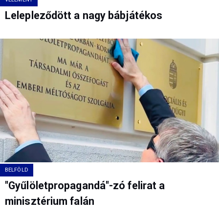
Lelepleződött a nagy bábjátékos
BELFÖLD
"Gyűlöletpropagandá"-zó felirat a
minisztérium falán