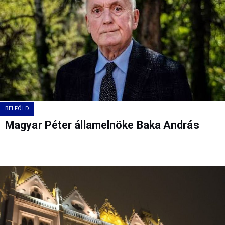
BELFÖLD
Magyar Péter államelnöke Baka András