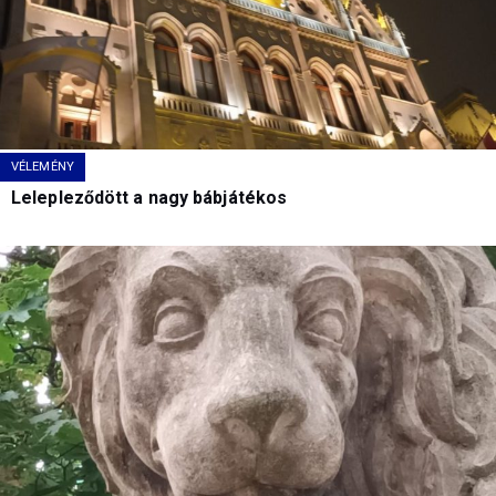
VÉLEMÉNY
Lelepleződött a nagy bábjátékos