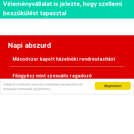
Véleményvállalat is jelezte, hogy szellemi
beszűkülést tapasztal
Napi abszurd
Másodszor kapott házelnöki rendreutasítást
Főügyész mint szexuális ragadozó
Oldalunk cookie-kat használ a hirdetések kezeléséhez és
Megértettem
látogatási statisztikák gyűjtéséhez.
Pimasz önkényúr