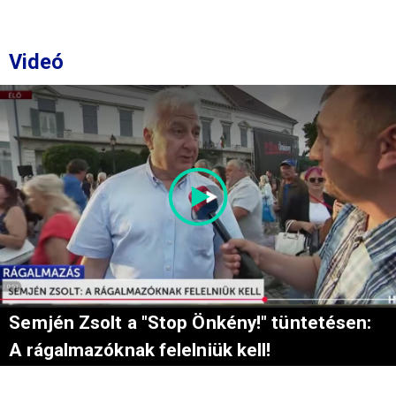
Videó
Semjén Zsolt a "Stop Önkény!" tüntetésen:
A rágalmazóknak felelniük kell!