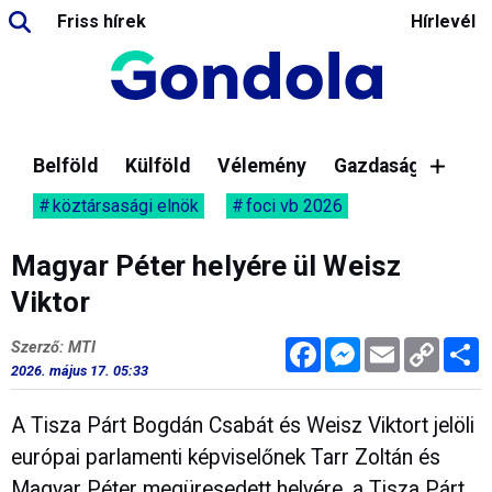
Friss hírek
Hírlevél
Belföld
Külföld
Vélemény
Gazdaság
köztársasági elnök
foci vb 2026
Magyar Péter helyére ül Weisz
Viktor
Facebook
Messenger
Email
Copy
M
Szerző: MTI
Link
2026. május 17. 05:33
A Tisza Párt Bogdán Csabát és Weisz Viktort jelöli
európai parlamenti képviselőnek Tarr Zoltán és
Magyar Péter megüresedett helyére, a Tisza Párt