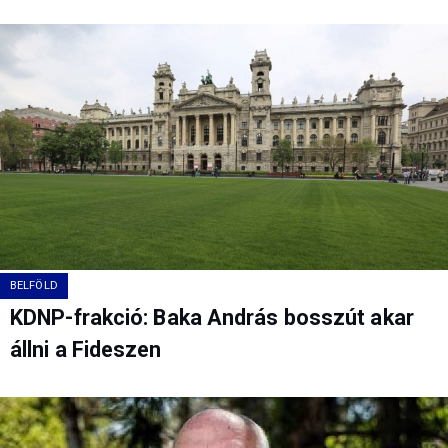
BELFÖLD
KDNP-frakció: Baka András bosszút akar
állni a Fideszen