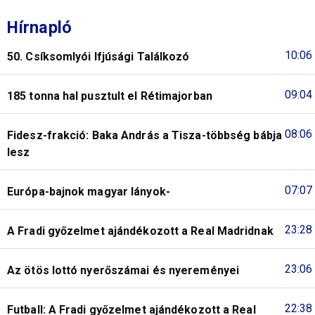
Hírnapló
10:06
50. Csíksomlyói Ifjúsági Találkozó
09:04
185 tonna hal pusztult el Rétimajorban
08:06
Fidesz-frakció: Baka András a Tisza-többség bábja
lesz
07:07
Európa-bajnok magyar lányok-
23:28
A Fradi győzelmet ajándékozott a Real Madridnak
23:06
Az ötös lottó nyerőszámai és nyereményei
22:38
Futball: A Fradi győzelmet ajándékozott a Real