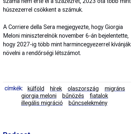
száma nem érte el a százezret, 2023 óta több mint
húszezerrel csökkent a számuk.
A Corriere della Sera megjegyezte, hogy Giorgia
Meloni miniszterelnök november 6-án bejelentette,
hogy 2027-ig több mint harmincegyezerrel kívánják
növelni a rendőrségi létszámot.
címkék:
külföld
hírek
olaszország
migráns
giorgia meloni
bűnözés
fiatalok
illegális migráció
bűncselekmény