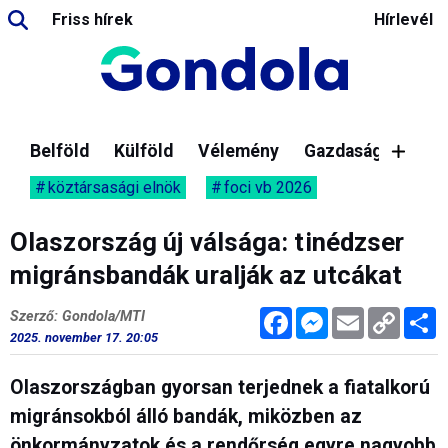
Friss hírek
Hírlevél
Belföld
Külföld
Vélemény
Gazdaság
köztársasági elnök
foci vb 2026
Olaszország új válsága: tinédzser
migránsbandák uralják az utcákat
Facebook
Messenger
Email
Copy
M
Szerző: Gondola/MTI
Link
2025. november 17. 20:05
Olaszországban gyorsan terjednek a fiatalkorú
migránsokból álló bandák, miközben az
önkormányzatok és a rendőrség egyre nagyobb