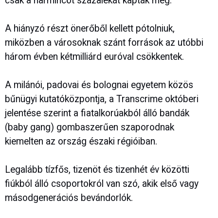
csak a harmincöt százalékát kapták meg.
A hiányzó részt önerőből kellett pótolniuk,
miközben a városoknak szánt források az utóbbi
három évben kétmilliárd euróval csökkentek.
A milánói, padovai és bolognai egyetem közös
bűnügyi kutatóközpontja, a Transcrime októberi
jelentése szerint a fiatalkorúakból álló bandák
(baby gang) gombaszerűen szaporodnak
kiemelten az ország északi régióiban.
Legalább tízfős, tizenöt és tizenhét év közötti
fiúkból álló csoportokról van szó, akik első vagy
másodgenerációs bevándorlók.