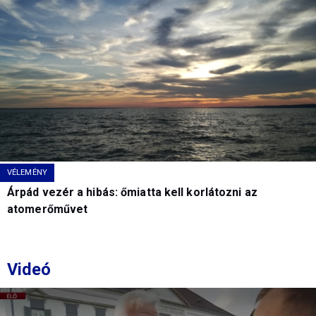
VÉLEMÉNY
Árpád vezér a hibás: őmiatta kell korlátozni az
atomerőművet
Videó