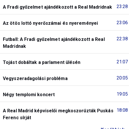
23:28
A Fradi győzelmet ajándékozott a Real Madridnak
23:06
Az ötös lottó nyerőszámai és nyereményei
22:38
Futball: A Fradi győzelmet ajándékozott a Real
Madridnak
21:07
Tojást dobáltak a parlament ülésén
20:05
Vegyszeradagolási probléma
19:05
Négy templomi koncert
18:08
A Real Madrid képviselői megkoszorúzták Puskás
Ferenc sírját