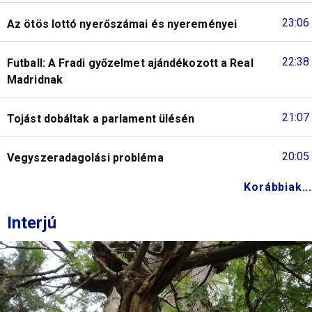
23:06
Az ötös lottó nyerőszámai és nyereményei
22:38
Futball: A Fradi győzelmet ajándékozott a Real
Madridnak
21:07
Tojást dobáltak a parlament ülésén
20:05
Vegyszeradagolási probléma
Korábbiak...
Interjú