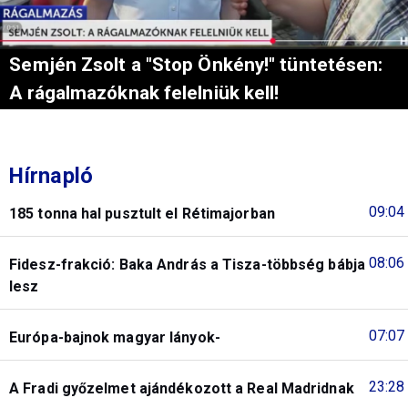
Semjén Zsolt a "Stop Önkény!" tüntetésen:
A rágalmazóknak felelniük kell!
Hírnapló
09:04
185 tonna hal pusztult el Rétimajorban
08:06
Fidesz-frakció: Baka András a Tisza-többség bábja
lesz
07:07
Európa-bajnok magyar lányok-
23:28
A Fradi győzelmet ajándékozott a Real Madridnak