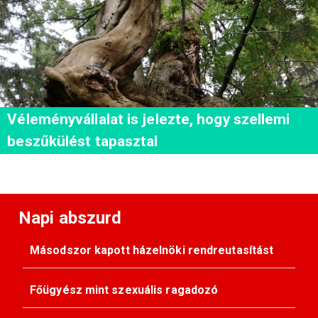
Véleményvállalat is jelezte, hogy szellemi
beszűkülést tapasztal
Napi abszurd
Másodszor kapott házelnöki rendreutasítást
Főügyész mint szexuális ragadozó