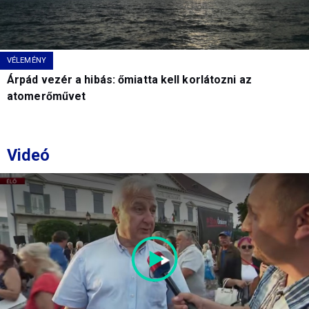
VÉLEMÉNY
Árpád vezér a hibás: őmiatta kell korlátozni az
atomerőművet
Videó