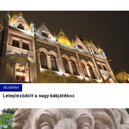
VÉLEMÉNY
Lelepleződött a nagy bábjátékos