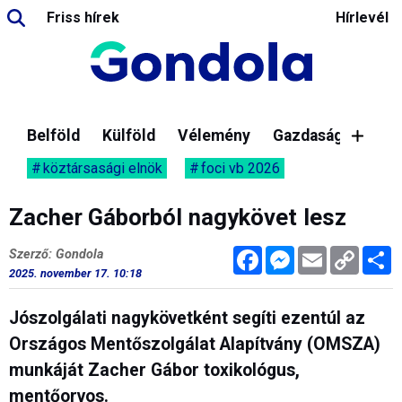
Friss hírek
Hírlevél
Belföld
Külföld
Vélemény
Gazdaság
köztársasági elnök
foci vb 2026
Zacher Gáborból nagykövet lesz
Facebook
Messenger
Email
Copy
M
Szerző: Gondola
Link
2025. november 17. 10:18
Jószolgálati nagykövetként segíti ezentúl az
Országos Mentőszolgálat Alapítvány (OMSZA)
munkáját Zacher Gábor toxikológus,
mentőorvos.