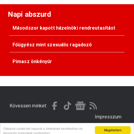
Napi abszurd
Másodszor kapott házelnöki rendreutasítást
Főügyész mint szexuális ragadozó
Pimasz önkényúr
Kövessen minket:
Impresszum
Oldalunk cookie-kat használ a hirdetések kezeléséhez és
Megértettem
© Gondola 2026 - Minden jog fenntartva
látogatási statisztikák gyűjtéséhez.