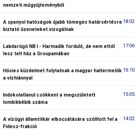
nemzeti műgyűjteményből
18:02
A spanyol hatóságok újabb tömeges határsértésre
biztató üzeneteket vizsgálnak
17:06
Labdarúgó NB I - Harmadik forduló, de nem ettől
lesz telt ház a Groupamában
16:10
Hősies küzdelmet folytatnak a magyar haltermelők
a vízhiánnyal
15:05
Indokolatlanul csökkent a megszületett
lombikbébik száma
14:02
A vízügyi államtitkár elbocsátására szólított fel a
Fidesz-frakció