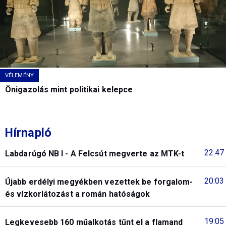
VÉLEMÉNY
Önigazolás mint politikai kelepce
Hírnapló
22:47
Labdarúgó NB I - A Felcsút megverte az MTK-t
20:03
Újabb erdélyi megyékben vezettek be forgalom-
és vízkorlátozást a román hatóságok
19:05
Legkevesebb 160 műalkotás tűnt el a flamand