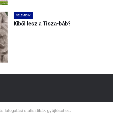
VÉLEMÉNY
Kiből lesz a Tisza-báb?
s látogatási statisztikák gyűjtéséhez.