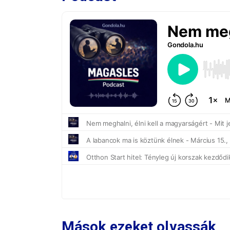
Mások ezeket olvassák