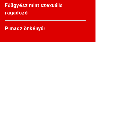
Főügyész mint szexuális
ragadozó
Pimasz önkényúr