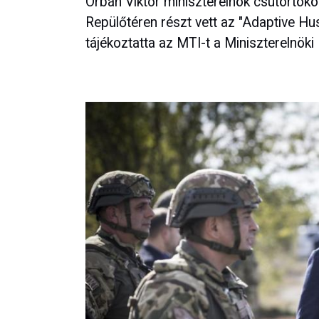
Orbán Viktor miniszterelnök csütörtökö
Repülőtéren részt vett az "Adaptive H
tájékoztatta az MTI-t a Miniszterelnök