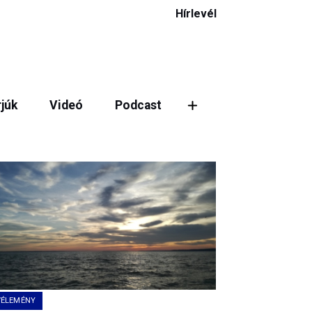
Hírlevél
rjúk
Videó
Podcast
ztás
VÉLEMÉNY