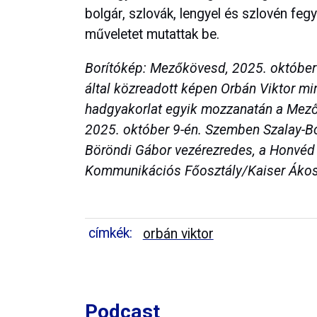
bolgár, szlovák, lengyel és szlovén fegy
műveletet mutattak be.
Borítókép: Mezőkövesd, 2025. október
által közreadott képen Orbán Viktor min
hadgyakorlat egyik mozzanatán a Mezők
2025. október 9-én. Szemben Szalay-Bo
Böröndi Gábor vezérezredes, a Honvéd 
Kommunikációs Főosztály/Kaiser Áko
címkék:
orbán viktor
Podcast