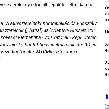
veres erők egy elfoglalt repülőtér elleni katonai
Ős
s
v
 9. A Miniszterelnöki Kommunikációs Főosztály
iszterelnök (j, háttal) az "Adaptive Hussars 25"
H
övesdi Klementina - volt katonai - Repülőtéren
brovniczky Kristóf honvédelmi miniszter (b) és
X
el
Vezérkar főnöke. MTI/Miniszterelnöki
s
S
c
e
I