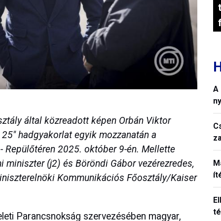
H
A
n
tály által közreadott képen Orbán Viktor
C
s 25" hadgyakorlat egyik mozzanatán a
z
- Repülőtéren 2025. október 9-én. Mellette
 miniszter (j2) és Böröndi Gábor vezérezredes,
M
í
iniszterelnöki Kommunikációs Főosztály/Kaiser
El
t
leti Parancsnokság szervezésében magyar,