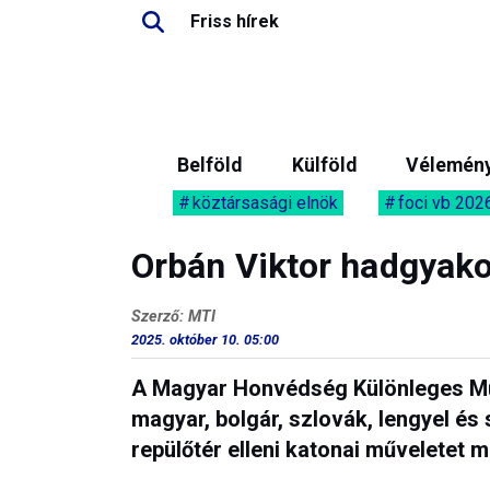
Friss hírek
Belföld
Külföld
Vélemén
köztársasági elnök
foci vb 202
Orbán Viktor hadgyakor
Szerző: MTI
2025. október 10. 05:00
A Magyar Honvédség Különleges M
magyar, bolgár, szlovák, lengyel és
repülőtér elleni katonai műveletet m