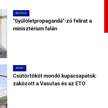
BELFÖLD
"Gyűlöletpropagandá"-zó felirat a
minisztérium falán
SPORT
Csütörtököt mondó kupacsapatok:
zakózott a Vasutas és az ETO