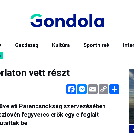
y
Gazdaság
Kultúra
Sporthírek
Inte
6
laton vett részt
Facebook
Messenger
Email
Copy
Megos
Link
űveleti Parancsnokság szervezésében
 szlovén fegyveres erők egy elfoglalt
utattak be.