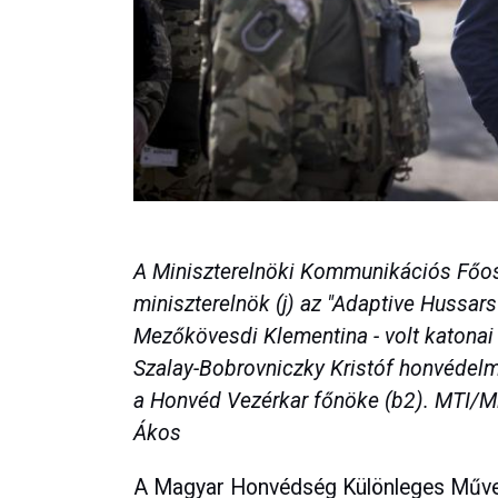
A Miniszterelnöki Kommunikációs Főosz
miniszterelnök (j) az "Adaptive Hussar
Mezőkövesdi Klementina - volt katonai 
Szalay-Bobrovniczky Kristóf honvédelmi
a Honvéd Vezérkar főnöke (b2). MTI/M
Ákos
A Magyar Honvédség Különleges Műve