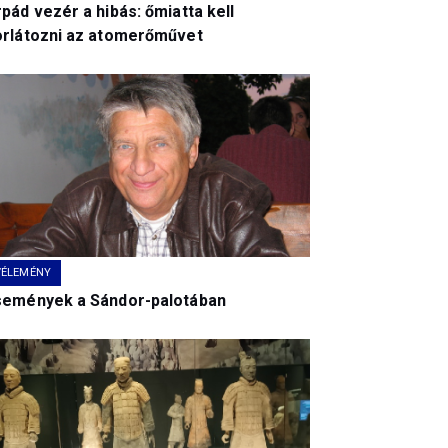
pád vezér a hibás: őmiatta kell
orlátozni az atomerőművet
VÉLEMÉNY
semények a Sándor-palotában