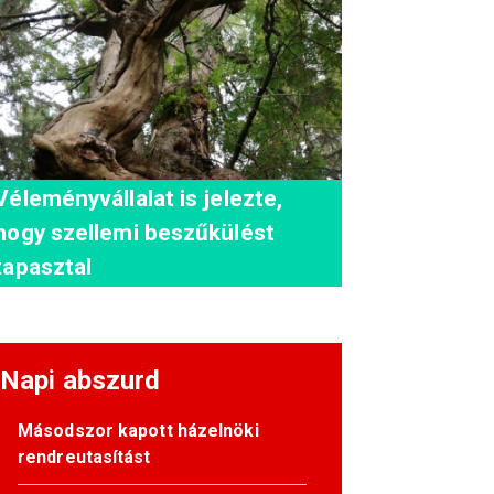
Véleményvállalat is jelezte,
hogy szellemi beszűkülést
tapasztal
Napi abszurd
Másodszor kapott házelnöki
rendreutasítást