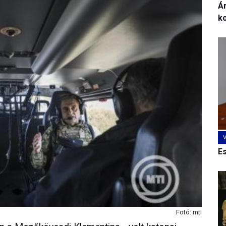
Ár
k
E
Fotó: mti