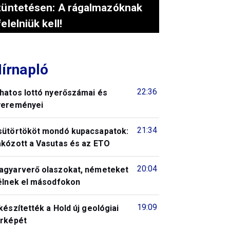
tüntetésen: A rágalmazóknak
felelniük kell!
írnapló
22:36
 hatos lottó nyerőszámai és
yereményei
21:34
sütörtököt mondó kupacsapatok:
akózott a Vasutas és az ETO
20:04
agyarverő olaszokat, németeket
télnek el másodfokon
19:09
készítették a Hold új geológiai
érképét