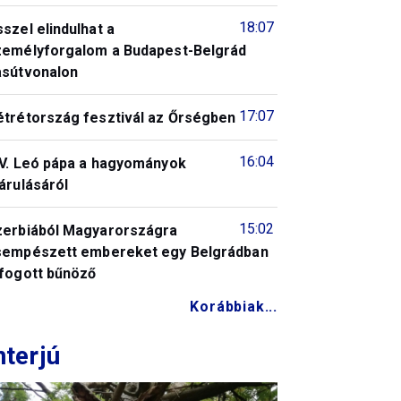
18:07
szel elindulhat a
zemélyforgalom a Budapest-Belgrád
asútvonalon
17:07
étrétország fesztivál az Őrségben
16:04
IV. Leó pápa a hagyományok
árulásáról
15:02
zerbiából Magyarországra
sempészett embereket egy Belgrádban
lfogott bűnöző
Korábbiak...
nterjú