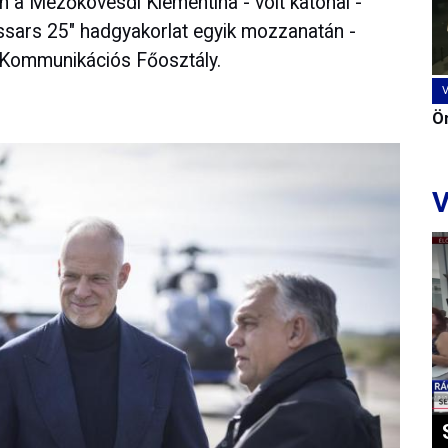
n a Mezőkövesdi Klementina - volt katonai -
ussars 25" hadgyakorlat egyik mozzanatán -
i Kommunikációs Főosztály.
Ön
V