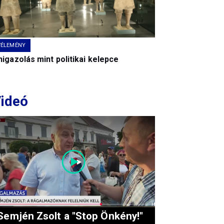
VÉLEMÉNY
igazolás mint politikai kelepce
ideó
Semjén Zsolt a "Stop Önkény!"