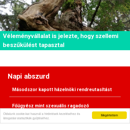
Véleményvállalat is jelezte, hogy szellemi
beszűkülést tapasztal
Napi abszurd
Másodszor kapott házelnöki rendreutasítást
Főügyész mint szexuális ragadozó
Oldalunk cookie-kat használ a hirdetések kezeléséhez és
Megértettem
látogatási statisztikák gyűjtéséhez.
Pimasz önkényúr