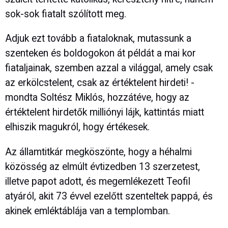
sok-sok fiatalt szólított meg.
Adjuk ezt tovább a fiataloknak, mutassunk a
szenteken és boldogokon át példát a mai kor
fiataljainak, szemben azzal a világgal, amely csak
az erkölcstelent, csak az értéktelent hirdeti! -
mondta Soltész Miklós, hozzátéve, hogy az
értéktelent hirdetők milliónyi lájk, kattintás miatt
elhiszik magukról, hogy értékesek.
Az államtitkár megköszönte, hogy a héhalmi
közösség az elmúlt évtizedben 13 szerzetest,
illetve papot adott, és megemlékezett Teofil
atyáról, akit 73 évvel ezelőtt szenteltek pappá, és
akinek emléktáblája van a templomban.