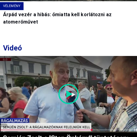
VÉLEMÉNY
Árpád vezér a hibás: őmiatta kell korlátozni az
atomerőművet
Videó