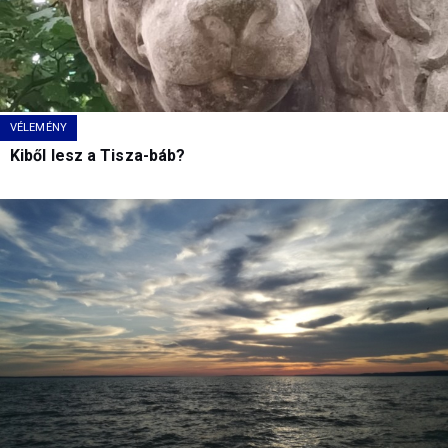
VÉLEMÉNY
Kiből lesz a Tisza-báb?