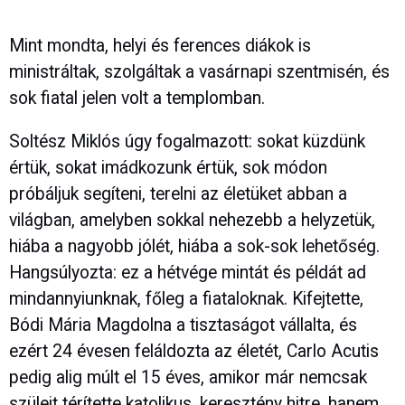
Mint mondta, helyi és ferences diákok is
ministráltak, szolgáltak a vasárnapi szentmisén, és
sok fiatal jelen volt a templomban.
Soltész Miklós úgy fogalmazott: sokat küzdünk
értük, sokat imádkozunk értük, sok módon
próbáljuk segíteni, terelni az életüket abban a
világban, amelyben sokkal nehezebb a helyzetük,
hiába a nagyobb jólét, hiába a sok-sok lehetőség.
Hangsúlyozta: ez a hétvége mintát és példát ad
mindannyiunknak, főleg a fiataloknak. Kifejtette,
Bódi Mária Magdolna a tisztaságot vállalta, és
ezért 24 évesen feláldozta az életét, Carlo Acutis
pedig alig múlt el 15 éves, amikor már nemcsak
szüleit térítette katolikus, keresztény hitre, hanem