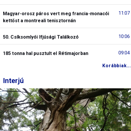
11:07
Magyar-orosz páros vert meg francia-monacói
kettőst a montreali tenisztornán
10:06
50. Csíksomlyói Ifjúsági Találkozó
09:04
185 tonna hal pusztult el Rétimajorban
Korábbiak...
Interjú