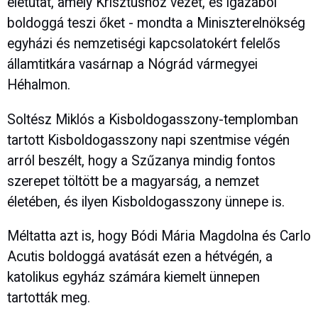
életutat, amely Krisztushoz vezet, és igazából
boldoggá teszi őket - mondta a Miniszterelnökség
egyházi és nemzetiségi kapcsolatokért felelős
államtitkára vasárnap a Nógrád vármegyei
Héhalmon.
Soltész Miklós a Kisboldogasszony-templomban
tartott Kisboldogasszony napi szentmise végén
arról beszélt, hogy a Szűzanya mindig fontos
szerepet töltött be a magyarság, a nemzet
életében, és ilyen Kisboldogasszony ünnepe is.
Méltatta azt is, hogy Bódi Mária Magdolna és Carlo
Acutis boldoggá avatását ezen a hétvégén, a
katolikus egyház számára kiemelt ünnepen
tartották meg.