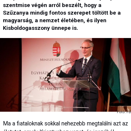
szentmise végén arról beszélt, hogy a
Szűzanya mindig fontos szerepet töltött be a
magyarság, a nemzet életében, és ilyen
Kisboldogasszony ünnepe is.
Fotó: FB
Ma a fiataloknak sokkal nehezebb megtalálni azt az