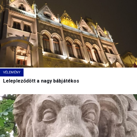
VÉLEMÉNY
Lelepleződött a nagy bábjátékos