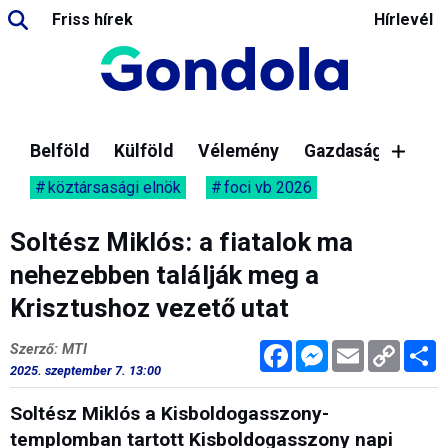
Friss hírek
Hírlevél
Belföld
Külföld
Vélemény
Gazdaság
köztársasági elnök
foci vb 2026
Soltész Miklós: a fiatalok ma
nehezebben találják meg a
Krisztushoz vezető utat
Facebook
Messenger
Email
Copy
M
Szerző: MTI
Link
2025. szeptember 7. 13:00
Soltész Miklós a Kisboldogasszony-
templomban tartott Kisboldogasszony napi