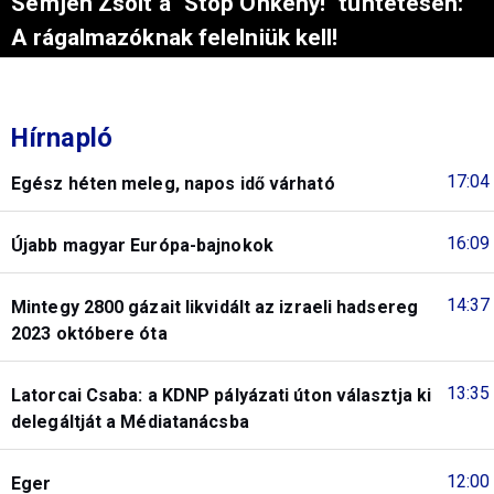
Semjén Zsolt a "Stop Önkény!" tüntetésen:
A rágalmazóknak felelniük kell!
Hírnapló
17:04
Egész héten meleg, napos idő várható
16:09
Újabb magyar Európa-bajnokok
14:37
Mintegy 2800 gázait likvidált az izraeli hadsereg
2023 októbere óta
13:35
Latorcai Csaba: a KDNP pályázati úton választja ki
delegáltját a Médiatanácsba
12:00
Eger