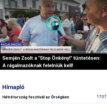
Semjén Zsolt a "Stop Önkény!" tüntetésen:
A rágalmazóknak felelniük kell!
Hírnapló
17:07
Hétrétország fesztivál az Őrségben