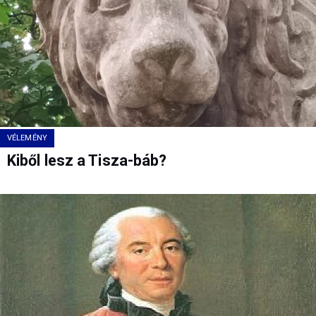
VÉLEMÉNY
Kiből lesz a Tisza-báb?