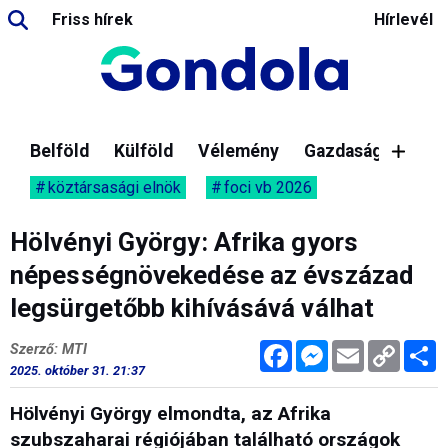
Friss hírek
Hírlevél
Belföld
Külföld
Vélemény
Gazdaság
köztársasági elnök
foci vb 2026
Hölvényi György: Afrika gyors
népességnövekedése az évszázad
legsürgetőbb kihívásává válhat
Facebook
Messenger
Email
Copy
M
Szerző: MTI
Link
2025. október 31. 21:37
Hölvényi György elmondta, az Afrika
szubszaharai régiójában található országok