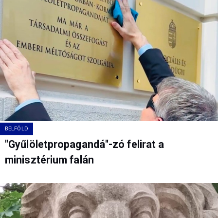
BELFÖLD
"Gyűlöletpropagandá"-zó felirat a
minisztérium falán