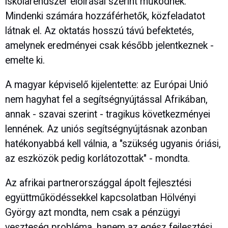
iskolarendszer előírásai szerint működnek.
Mindenki számára hozzáférhetők, közfeladatot
látnak el. Az oktatás hosszú távú befektetés,
amelynek eredményei csak később jelentkeznek -
emelte ki.
A magyar képviselő kijelentette: az Európai Unió
nem hagyhat fel a segítségnyújtással Afrikában,
annak - szavai szerint - tragikus következményei
lennének. Az uniós segítségnyújtásnak azonban
hatékonyabbá kell válnia, a "szükség ugyanis óriási,
az eszközök pedig korlátozottak" - mondta.
Az afrikai partnerországgal ápolt fejlesztési
együttműködéssekkel kapcsolatban Hölvényi
György azt mondta, nem csak a pénzügyi
veszteség probléma, hanem az egész fejlesztési