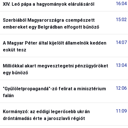
16:04
XIV. Leó pápa a hagyományok elárulásáról
15:02
Szerbiából Magyarországra csempészett
embereket egy Belgrádban elfogott bűnöző
14:07
A Magyar Péter által kijelölt államelnök kedden
esküt tesz
13:04
Milliókkal akart megvesztegetni pénzügyőröket
egy bűnöző
12:06
"Gyűlöletpropagandá"-zó felirat a minisztérium
falán
11:09
Kormányzó: az eddigi legerősebb ukrán
dróntámadás érte a jaroszlavli régiót