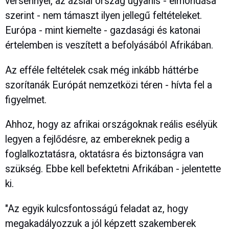
versennyel, az ázsiai ország ugyanis - elmondása
szerint - nem támaszt ilyen jellegű feltételeket.
Európa - mint kiemelte - gazdasági és katonai
értelemben is veszített a befolyásából Afrikában.
Az efféle feltételek csak még inkább háttérbe
szorítanák Európát nemzetközi téren - hívta fel a
figyelmet.
Ahhoz, hogy az afrikai országoknak reális esélyük
legyen a fejlődésre, az embereknek pedig a
foglalkoztatásra, oktatásra és biztonságra van
szükség. Ebbe kell befektetni Afrikában - jelentette
ki.
"Az egyik kulcsfontosságú feladat az, hogy
megakadályozzuk a jól képzett szakemberek