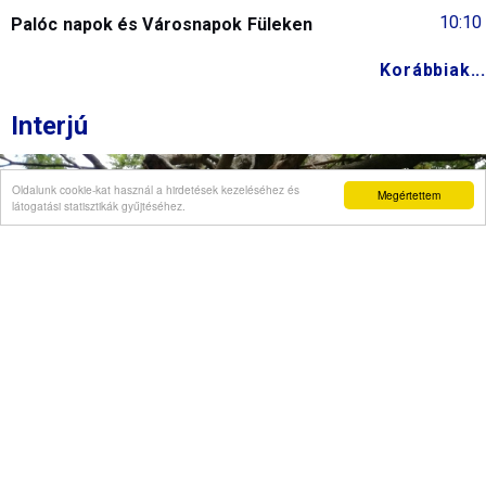
10:10
Palóc napok és Városnapok Füleken
Korábbiak...
Interjú
Oldalunk cookie-kat használ a hirdetések kezeléséhez és
Megértettem
látogatási statisztikák gyűjtéséhez.
Véleményvállalat is jelezte, hogy szellemi
beszűkülést tapasztal