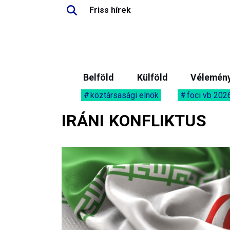
Friss hírek
Belföld
Külföld
Vélemén
köztársasági elnök
foci vb 202
IRÁNI KONFLIKTUS