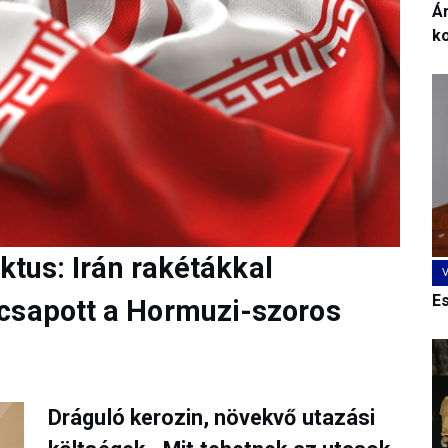
Ár
k
iktus: Irán rakétákkal
E
csapott a Hormuzi-szoros
Dráguló kerozin, növekvő utazási