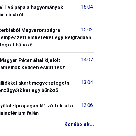
16:04
IV. Leó pápa a hagyományok
árulásáról
15:02
zerbiából Magyarországra
sempészett embereket egy Belgrádban
lfogott bűnöző
14:07
Magyar Péter által kijelölt
llamelnök kedden esküt tesz
13:04
illiókkal akart megvesztegetni
énzügyőröket egy bűnöző
12:06
yűlöletpropagandá"-zó felirat a
nisztérium falán
Korábbiak...