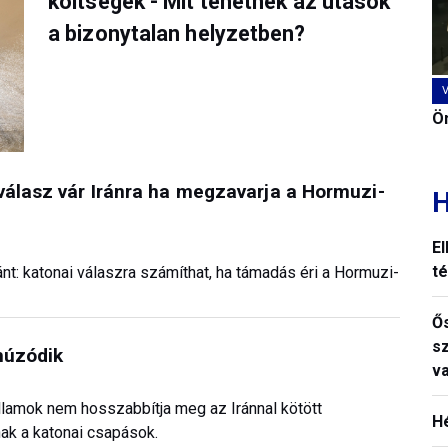
költségek - Mit tehetnek az utasok
a bizonytalan helyzetben?
Ön
válasz vár Iránra ha megzavarja a Hormuzi-
H
El
t
nt: katonai válaszra számíthat, ha támadás éri a Hormuzi-
Ős
s
húzódik
v
llamok nem hosszabbítja meg az Iránnal kötött
H
nak a katonai csapások.