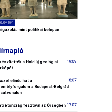
VÉLEMÉNY
igazolás mint politikai kelepce
írnapló
19:09
készítették a Hold új geológiai
érképét
18:07
szel elindulhat a
zemélyforgalom a Budapest-Belgrád
asútvonalon
17:07
étrétország fesztivál az Őrségben