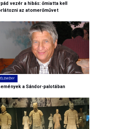
pád vezér a hibás: őmiatta kell
orlátozni az atomerőművet
VÉLEMÉNY
semények a Sándor-palotában