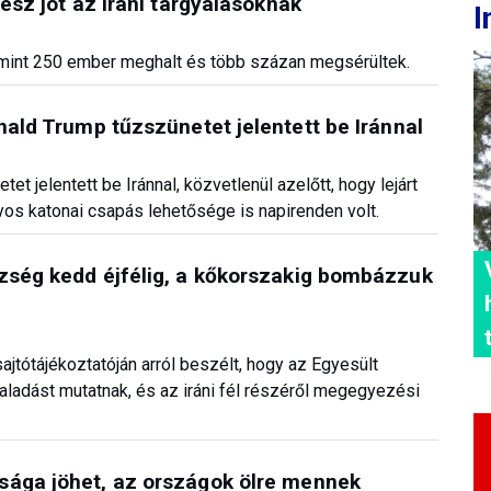
tesz jót az iráni tárgyalásoknak
I
bb mint 250 ember meghalt és több százan megsérültek.
nald Trump tűzszünetet jelentett be Iránnal
t jelentett be Iránnal, közvetlenül azelőtt, hogy lejárt
yos katonai csapás lehetősége is napirenden volt.
ezség kedd éjfélig, a kőkorszakig bombázzuk
ajtótájékoztatóján arról beszélt, hogy az Egyesült
haladást mutatnak, és az iráni fél részéről megegyezési
sága jöhet, az országok ölre mennek