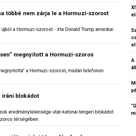
X
oha többé nem zárja le a Hormuzi-szorost
el
 újból a Hormuzi-szorost - írta Donald Trump amerikai
S
c
e
esen” megnyitott a Hormuzi-szoros
A 
á
egnyitotta” a Hormuzi-szorost, miután telefonon
M
p
iráni blokádot
"G
ások eredménytelensége után katonai tengeri blokádot
mi
szoros térségében.