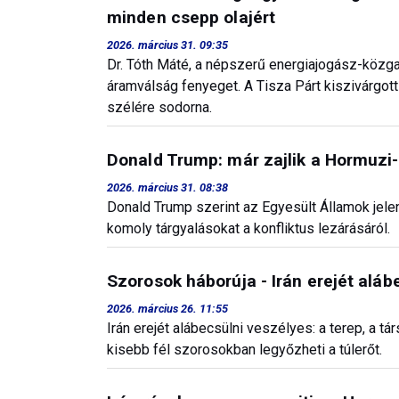
minden csepp olajért
2026. március 31. 09:35
Dr. Tóth Máté, a népszerű energiajogász-közgaz
áramválság fenyeget. A Tisza Párt kiszivárgott
szélére sodorna.
Donald Trump: már zajlik a Hormuzi-
2026. március 31. 08:38
Donald Trump szerint az Egyesült Államok jelen
komoly tárgyalásokat a konfliktus lezárásáról.
Szorosok háborúja - Irán erejét aláb
2026. március 26. 11:55
Irán erejét alábecsülni veszélyes: a terep, a tá
kisebb fél szorosokban legyőzheti a túlerőt.