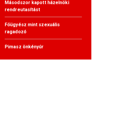
Másodszor kapott házelnöki
rendreutasítást
Főügyész mint szexuális
ragadozó
Pimasz önkényúr