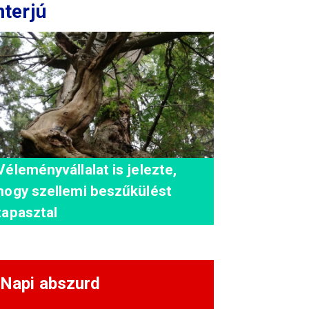
nterjú
Véleményvállalat is jelezte,
hogy szellemi beszűkülést
tapasztal
Napi abszurd