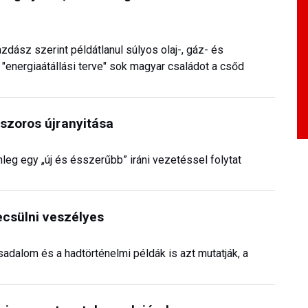
dász szerint példátlanul súlyos olaj-, gáz- és
 "energiaátállási terve" sok magyar családot a csőd
szoros újranyitása
leg egy „új és ésszerűbb” iráni vezetéssel folytat
ecsülni veszélyes
rsadalom és a hadtörténelmi példák is azt mutatják, a