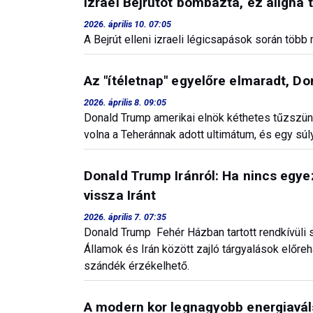
Izrael Bejrútot bombázta, ez aligha 
2026. április 10. 07:05
A Bejrút elleni izraeli légicsapások során tö
Az "ítéletnap" egyelőre elmaradt, Do
2026. április 8. 09:05
Donald Trump amerikai elnök kéthetes tűzszünete
volna a Teheránnak adott ultimátum, és egy súl
Donald Trump Iránról: Ha nincs egy
vissza Iránt
2026. április 7. 07:35
Donald Trump Fehér Házban tartott rendkívüli s
Államok és Irán között zajló tárgyalások előre
szándék érzékelhető.
A modern kor legnagyobb energiavál