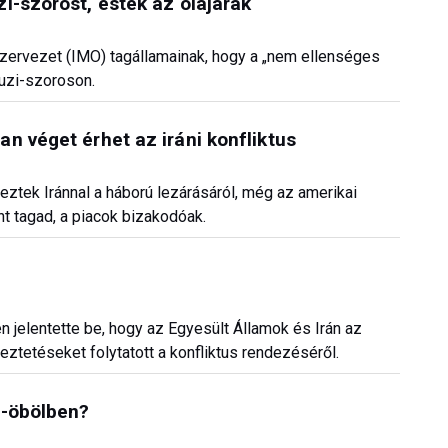
i-szorost, estek az olajárak
Szervezet (IMO) tagállamainak, hogy a „nem ellenséges
muzi-szoroson.
n véget érhet az iráni konfliktus
tek Iránnal a háború lezárásáról, még az amerikai
t tagad, a piacok bizakodóak.
n jelentette be, hogy az Egyesült Államok és Irán az
tetéseket folytatott a konfliktus rendezéséről.
a-öbölben?