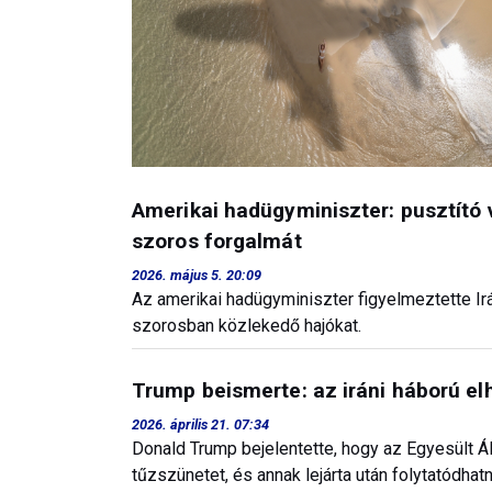
Amerikai hadügyminiszter: pusztító 
szoros forgalmát
2026. május 5. 20:09
Az amerikai hadügyminiszter figyelmeztette Irá
szorosban közlekedő hajókat.
Trump beismerte: az iráni háború el
2026. április 21. 07:34
Donald Trump bejelentette, hogy az Egyesült Á
tűzszünetet, és annak lejárta után folytatódhat