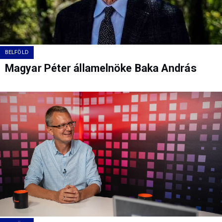
BELFÖLD
Magyar Péter államelnöke Baka András