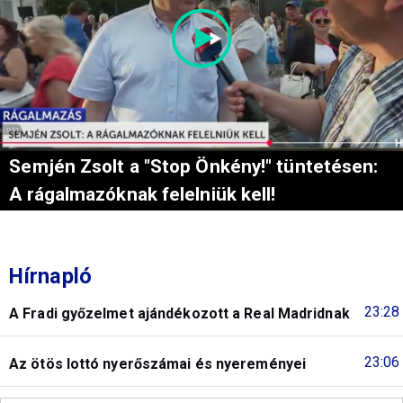
Semjén Zsolt a "Stop Önkény!" tüntetésen:
A rágalmazóknak felelniük kell!
Hírnapló
23:28
A Fradi győzelmet ajándékozott a Real Madridnak
23:06
Az ötös lottó nyerőszámai és nyereményei