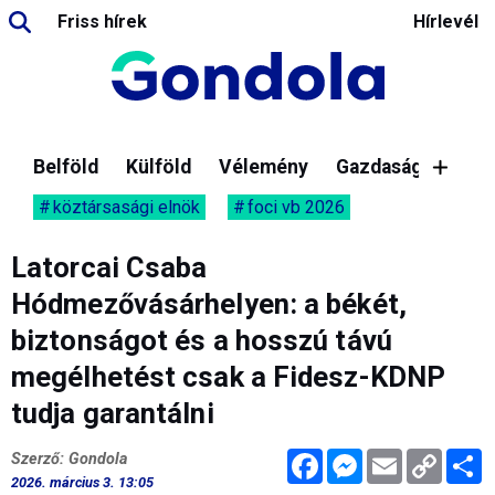
Friss hírek
Hírlevél
Belföld
Külföld
Vélemény
Gazdaság
köztársasági elnök
foci vb 2026
Latorcai Csaba
Hódmezővásárhelyen: a békét,
biztonságot és a hosszú távú
megélhetést csak a Fidesz-KDNP
tudja garantálni
Facebook
Messenger
Email
Copy
M
Szerző: Gondola
Link
2026. március 3. 13:05