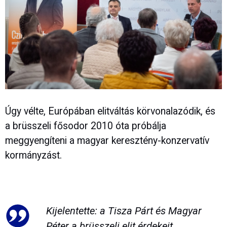
Úgy vélte, Európában elitváltás körvonalazódik, és
a brüsszeli fősodor 2010 óta próbálja
meggyengíteni a magyar keresztény-konzervatív
kormányzást.
Kijelentette: a Tisza Párt és Magyar
Péter a brüsszeli elit érdekeit