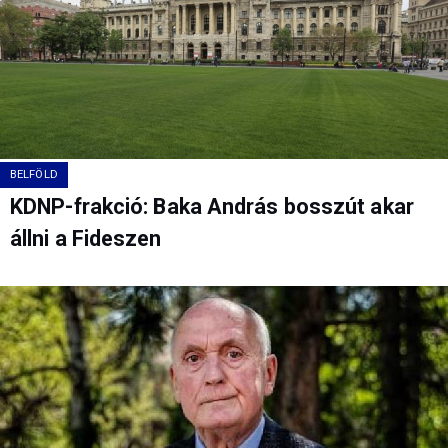
BELFÖLD
KDNP-frakció: Baka András bosszút akar
állni a Fideszen