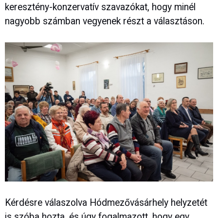
keresztény-konzervatív szavazókat, hogy minél
nagyobb számban vegyenek részt a választáson.
Kérdésre válaszolva Hódmezővásárhely helyzetét
is szóba hozta, és úgy fogalmazott, hogy egy