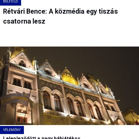
BELFÖLD
Rétvári Bence: A közmédia egy tiszás
csatorna lesz
VÉLEMÉNY
Lelepleződött a nagy bábjátékos