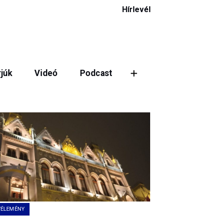
Hírlevél
rjúk
Videó
Podcast
VÉLEMÉNY