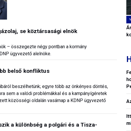
Ár
gázolaj, se köztársasági elnök
k
elnök – összegezte négy pontban a kormány
KDNP ügyvezető alelnöke.
H
öbb belső konfliktus
F
ho
P
ibáról beszélhetünk; egyre több az önkényes döntés,
bbra sem a valódi problémákkal és a kampányígéretek
gzett közösségi oldalán vasárnap a KDNP ügyvezető
A
It
mi
zik a különbség a polgári és a Tisza-