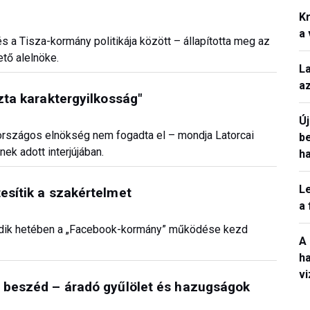
Kr
a
 a Tisza-kormány politikája között – állapította meg az
tő alelnöke.
L
a
szta karaktergyilkosság"
Ú
 országos elnökség nem fogadta el – mondja Latorcai
b
k adott interjújában.
h
L
esítik a szakértelmet
a
dik hetében a „Facebook-kormány” működése kezd
A
h
v
i beszéd – áradó gyűlölet és hazugságok