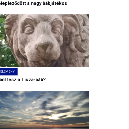
elepleződött a nagy bábjátékos
VÉLEMÉNY
ből lesz a Tisza-báb?