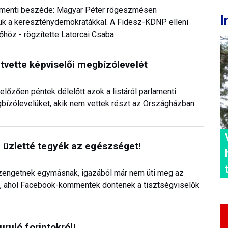
arlamenti beszéde: Magyar Péter rögeszmésen
I
ük a kereszténydemokratákkal. A Fidesz-KDNP elleni
höz - rögzítette Latorcai Csaba.
tvette képviselői megbízólevelét
őzően péntek délelőtt azok a listáról parlamenti
gbízólevelüket, akik nem vettek részt az Országházban
 üzletté tegyék az egészséget!
üzengetnek egymásnak, igazából már nem üti meg az
, ahol Facebook-kommentek döntenek a tisztségviselők
uruló forintokról!