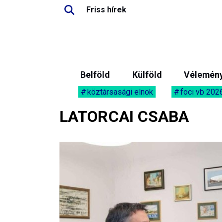
Friss hírek
Belföld
Külföld
Vélemén
köztársasági elnök
foci vb 202
LATORCAI CSABA