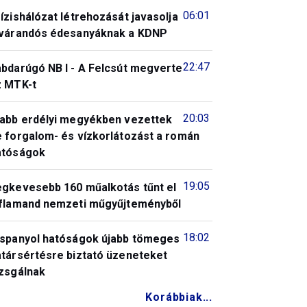
06:01
ízishálózat létrehozását javasolja
 várandós édesanyáknak a KDNP
22:47
abdarúgó NB I - A Felcsút megverte
z MTK-t
20:03
jabb erdélyi megyékben vezettek
e forgalom- és vízkorlátozást a román
atóságok
19:05
egkevesebb 160 műalkotás tűnt el
 flamand nemzeti műgyűjteményből
18:02
 spanyol hatóságok újabb tömeges
atársértésre biztató üzeneteket
izsgálnak
Korábbiak...