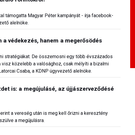
ttal támogatta Magyar Péter kampányát - írja facebook-
ető alelnöke.
nem a védekezés, hanem a megerősödés
izálni stratégiákat. De összemosni egy több évszázados
m visz közelebb a valósághoz, csak mélyíti a bizalmi
Latorcai Csaba, a KDNP ügyvezető alelnöke.
zdet is: a megújulásé, az újjászerveződésé
rint a vereség után is meg kell őrizni a keresztény
szülve a megújulásra.