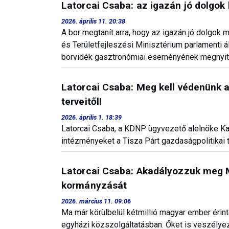
Latorcai Csaba: az igazán jó dolgo
2026. április 11. 20:38
A bor megtanít arra, hogy az igazán jó dolgok
és Területfejleszési Minisztérium parlamenti 
borvidék gasztronómiai eseményének megnyit
Latorcai Csaba: Meg kell védenünk 
terveitől!
2026. április 1. 18:39
Latorcai Csaba, a KDNP ügyvezető alelnöke Ka
intézményeket a Tisza Párt gazdaságpolitikai t
Latorcai Csaba: Akadályozzuk meg M
kormányzását
2026. március 11. 09:06
Ma már körülbelül kétmillió magyar ember érint
egyházi közszolgáltatásban. Őket is veszélyezt