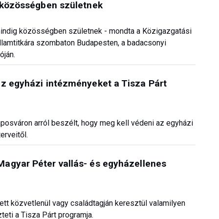
k közösségben születnek
 mindig közösségben születnek - mondta a Közigazgatási
államtitkára szombaton Budapesten, a badacsonyi
óján.
az egyházi intézményeket a Tisza Párt
posváron arról beszélt, hogy meg kell védeni az egyházi
erveitől.
agyar Péter vallás- és egyházellenes
ett közvetlenül vagy családtagján keresztül valamilyen
eti a Tisza Párt programja.