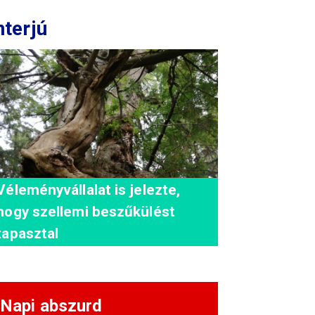
nterjú
Véleményvállalat is jelezte,
hogy szellemi beszűkülést
tapasztal
Napi abszurd