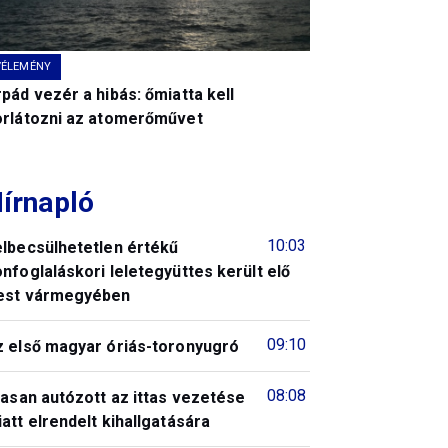
VÉLEMÉNY
pád vezér a hibás: őmiatta kell
orlátozni az atomerőművet
írnapló
10:03
elbecsülhetetlen értékű
nfoglaláskori leletegyüttes került elő
est vármegyében
09:10
z első magyar óriás-toronyugró
08:08
tasan autózott az ittas vezetése
att elrendelt kihallgatására