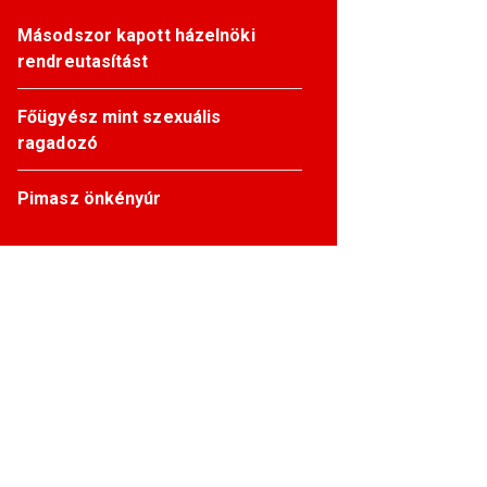
Másodszor kapott házelnöki
rendreutasítást
Főügyész mint szexuális
ragadozó
Pimasz önkényúr