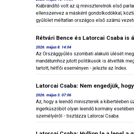
Kiábrándító volt az új miniszterelnök első p
ellenszenvez a másként gondolkodókkal, közt
gyűlölet méltatlan országos első számú vezető
Rétvári Bence és Latorcai Csaba is á
2026. május 8. 14:04
Az Országgyűlés szombati alakuló ülését megel
mandátumhoz jutott politikusok is átvették me
tartott, hétfői eseményen - jelezte az Index.
Latorcai Csaba: Nem engedjük, hogy
2026. május 3. 07:06
Az, hogy a leendő miniszterek a kibertéeben 
ingerküszöböt olyan leendő kormány esetében
személyéről - tisztázza Latorcai Csaba.
Latorcai Csaba: Hulljon le a lepel a g