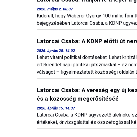
2026. május 2. 08:07
Kiderült, hogy Waberer György 100 millió forin
bejegyzésében Latorcai Csaba, a KDNP ügyvez
Latorcai Csaba: A KDNP előtti út 
2026. április 20. 14:02
Lehet vitatni politikai döntéseket. Lehet krit
értékrendet napi politikai játszmákkal – ez ne
válságot – figyelmeztetett közösségi oldalán 
Latorcai Csaba: A vereség egy új ke
és a közösség megerősítéséé
2026. április 15. 14:37
Latorcai Csaba, a KDNP ügyvezető alelnöke sze
értékeket, önvizsgálattal és összefogással ké