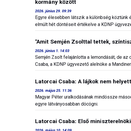
kormány között
2026. június 29. 09:39
Egyre élesebben látszik a különbség köztünk és
elmúlt hét döntéseit értékelve a KDNP ügyveze
"Amit Semjén Zsolttal tettek, színti
2026. június 1. 14:03
Semjén Zsolt felajánlotta a lemondását, de az
Csaba, a KDNP ügyvezető alelnöke a Mandinerne
Latorcai Csaba: A lájkok nem helyett
2026. május 25. 11:36
Magyar Péter uralkodásának mindössze máso
egyre látványosabban döcögni.
Latorcai Csaba: Első miniszterelnök
2026. május 10. 14:09