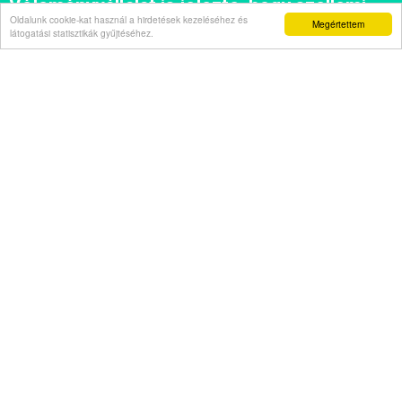
Véleményvállalat is jelezte, hogy szellemi
Oldalunk cookie-kat használ a hirdetések kezeléséhez és
Megértettem
beszűkülést tapasztal
látogatási statisztikák gyűjtéséhez.
Napi abszurd
Másodszor kapott házelnöki rendreutasítást
Főügyész mint szexuális ragadozó
Pimasz önkényúr