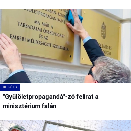
BELFÖLD
"Gyűlöletpropagandá"-zó felirat a
minisztérium falán