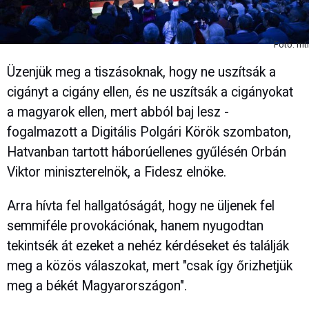
Fotó: mti
Üzenjük meg a tiszásoknak, hogy ne uszítsák a
cigányt a cigány ellen, és ne uszítsák a cigányokat
a magyarok ellen, mert abból baj lesz -
fogalmazott a Digitális Polgári Körök szombaton,
Hatvanban tartott háborúellenes gyűlésén Orbán
Viktor miniszterelnök, a Fidesz elnöke.
Arra hívta fel hallgatóságát, hogy ne üljenek fel
semmiféle provokációnak, hanem nyugodtan
tekintsék át ezeket a nehéz kérdéseket és találják
meg a közös válaszokat, mert "csak így őrizhetjük
meg a békét Magyarországon".