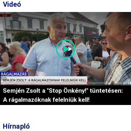
Videó
Semjén Zsolt a "Stop Önkény!" tüntetésen:
A rágalmazóknak felelniük kell!
Hírnapló