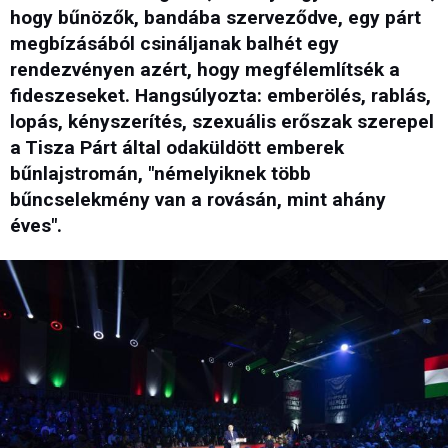
hogy bűnözők, bandába szerveződve, egy párt
megbízásából csináljanak balhét egy
rendezvényen azért, hogy megfélemlítsék a
fideszeseket. Hangsúlyozta: emberölés, rablás,
lopás, kényszerítés, szexuális erőszak szerepel
a Tisza Párt által odaküldött emberek
bűnlajstromán, "némelyiknek több
bűncselekmény van a rovásán, mint ahány
éves".