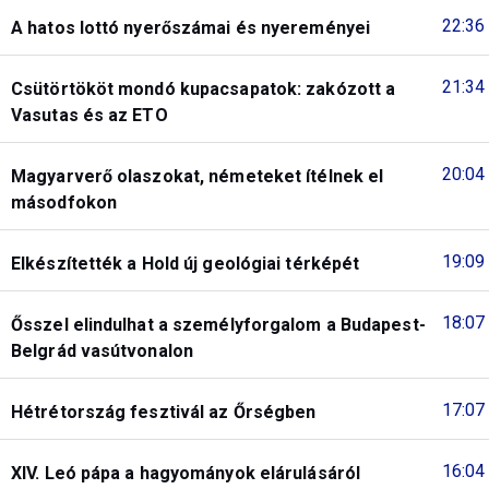
22:36
A hatos lottó nyerőszámai és nyereményei
21:34
Csütörtököt mondó kupacsapatok: zakózott a
Vasutas és az ETO
20:04
Magyarverő olaszokat, németeket ítélnek el
másodfokon
19:09
Elkészítették a Hold új geológiai térképét
18:07
Ősszel elindulhat a személyforgalom a Budapest-
Belgrád vasútvonalon
17:07
Hétrétország fesztivál az Őrségben
16:04
XIV. Leó pápa a hagyományok elárulásáról