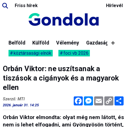
Friss hírek
Hírlevél
Belföld
Külföld
Vélemény
Gazdaság
köztársasági elnök
foci vb 2026
Orbán Viktor: ne uszítsanak a
tiszások a cigányok és a magyarok
ellen
Facebook
Messenger
Email
Copy
M
Szerző: MTI
Link
2026. január 31. 14:25
Orbán Viktor elmondta: olyat még nem látott, és
nem is lehet elfogadni, ami Gyöngyösön történt,