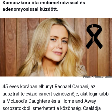
Kamaszkora óta endometriózissal és
adenomyosissal küzdött.
Fotó: X/fronterainfo
45 éves korában elhunyt Rachael Carpani, az
ausztrál televízió ismert színésznője, akit leginkább
a McLeod’s Daughters és a Home and Away
sorozatokból ismerhetett a közönség. Családja