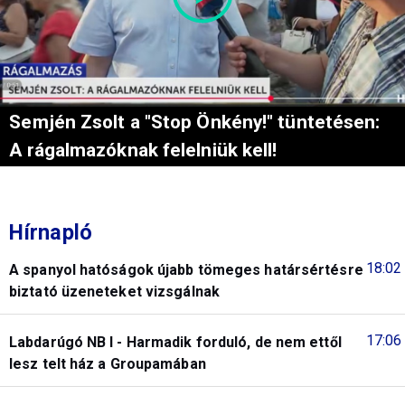
Semjén Zsolt a "Stop Önkény!" tüntetésen:
A rágalmazóknak felelniük kell!
Hírnapló
18:02
A spanyol hatóságok újabb tömeges határsértésre
biztató üzeneteket vizsgálnak
17:06
Labdarúgó NB I - Harmadik forduló, de nem ettől
lesz telt ház a Groupamában