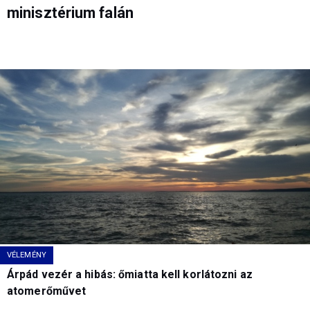
minisztérium falán
VÉLEMÉNY
Árpád vezér a hibás: őmiatta kell korlátozni az
atomerőművet