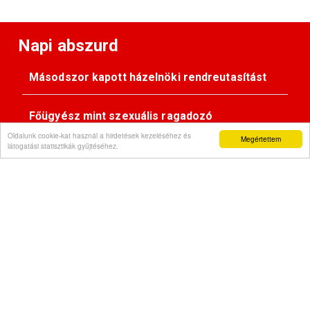
Napi abszurd
Másodszor kapott házelnöki rendreutasítást
Főügyész mint szexuális ragadozó
Oldalunk cookie-kat használ a hirdetések kezeléséhez és
Megértettem
látogatási statisztikák gyűjtéséhez.
Pimasz önkényúr
Kövessen minket:
Impresszum