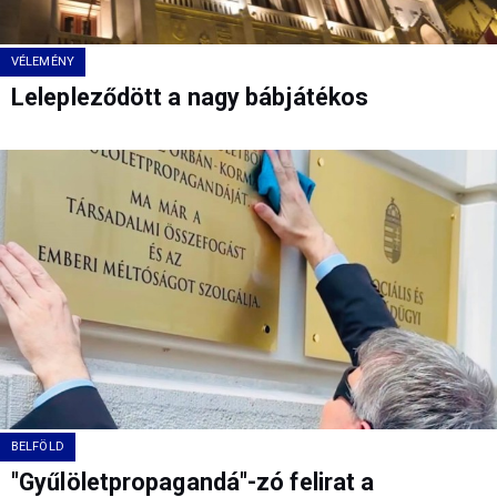
VÉLEMÉNY
Lelepleződött a nagy bábjátékos
BELFÖLD
"Gyűlöletpropagandá"-zó felirat a