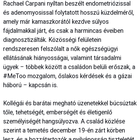
Rachael Carpani nyíltan beszélt endometriózissal
és adenomyosissal folytatott hosszú küzdelméről,
amely már kamaszkorától kezdve súlyos
fájdalmakkal járt, és csak a harmincas éveiben
diagnosztizálták. Közösségi felületein
rendszeresen felszólalt a nők egészségügyi
ellátásának hiányosságai, valamint társadalmi
ügyek – többek között a családon belüli erőszak, a
#MeToo mozgalom, őslakos kérdések és a gázai
háború – kapcsán is.
Kollégái és barátai megható üzenetekkel búcsúztak
tőle, tehetségét, emberségét és életigenlő
személyiségét hangsúlyozva. A család közlése
szerint a temetés december 19-én zárt körben
lesz, és a hozzátartozók a nyilvánosság tiszteletét