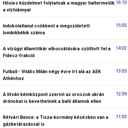
16:10
Hősies küzdelmet folytatnak a magyar haltermelők
a vízhiánnyal
15:05
Indokolatlanul csökkent a megszületett
lombikbébik száma
14:02
A vízügyi államtitkár elbocsátására szólított fel a
Fidesz-frakció
13:05
Futball - Vitális Milán négy évre írt alá az AEK
Athénhoz
12:09
A litván kémközpont szerint az oroszok ukrán
drónokat is bevethetnek a balti államok ellen
11:03
Rétvári Bence: a Tisza-kormány késésben van a
gázbetárazással is