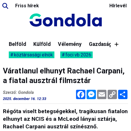
Friss hírek
Hírlevél
Belföld
Külföld
Vélemény
Gazdaság
köztársasági elnök
foci vb 2026
Váratlanul elhunyt Rachael Carpani,
a fiatal ausztrál filmsztár
Facebook
Messenger
Email
Copy
M
Szerző: Gondola
Link
2025. december 16. 12:33
Régóta viselt betegségekkel, tragikusan fiatalon
elhunyt az NCIS és a McLeod lányai sztárja,
Rachael Carpani ausztrál színésznő.