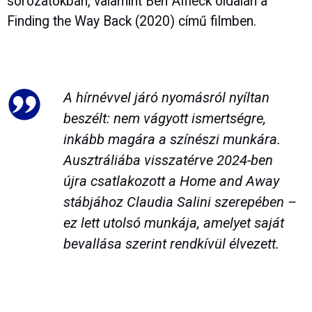
sorozatokban, valamint Ben Affleck oldalán a
Finding the Way Back (2020) című filmben.
A hírnévvel járó nyomásról nyíltan
beszélt: nem vágyott ismertségre,
inkább magára a színészi munkára.
Ausztráliába visszatérve 2024-ben
újra csatlakozott a Home and Away
stábjához Claudia Salini szerepében –
ez lett utolsó munkája, amelyet saját
bevallása szerint rendkívül élvezett.