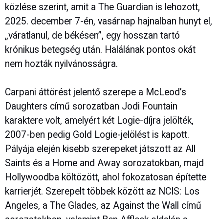
közlése szerint, amit a
The Guardian is lehozott
,
2025. december 7-én, vasárnap hajnalban hunyt el,
„váratlanul, de békésen”, egy hosszan tartó
krónikus betegség után. Halálának pontos okát
nem hozták nyilvánosságra.
Carpani áttörést jelentő szerepe a McLeod’s
Daughters című sorozatban Jodi Fountain
karaktere volt, amelyért két Logie-díjra jelölték,
2007-ben pedig Gold Logie-jelölést is kapott.
Pályája elején kisebb szerepeket játszott az All
Saints és a Home and Away sorozatokban, majd
Hollywoodba költözött, ahol fokozatosan építette
karrierjét. Szerepelt többek között az NCIS: Los
Angeles, a The Glades, az Against the Wall című