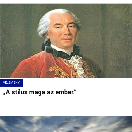
VÉLEMÉNY
„A stílus maga az ember.”