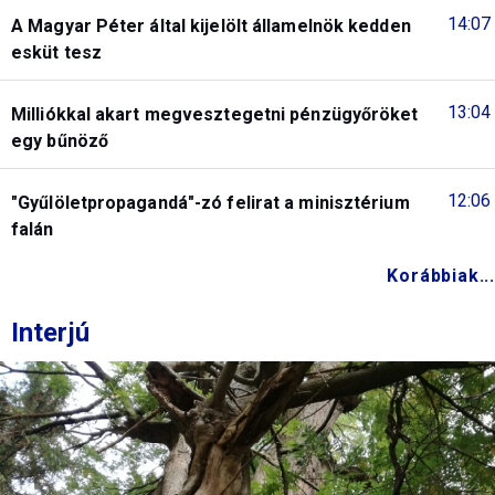
14:07
A Magyar Péter által kijelölt államelnök kedden
esküt tesz
13:04
Milliókkal akart megvesztegetni pénzügyőröket
egy bűnöző
12:06
"Gyűlöletpropagandá"-zó felirat a minisztérium
falán
Korábbiak...
Interjú