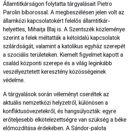
Államtitkárságon folytatta tárgyalásait Pietro
Parolin bíborossal. A megbeszélésen jelen volt az
államközi kapcsolatokért felelős államtitkár-
helyettes, Mihaiţa Blaj is. A Szentszék közleménye
szerint a felek méltatták a kétoldalú kapcsolatok
szilárdságát, valamint a katolikus egyház szerepét
a szociális területeken. Kiemelt figyelmet kapott a
család központi szerepe és a világ leginkább
veszélyeztetett keresztény közösségeinek
védelme.
A tárgyalások során véleményt cseréltek az
aktuális nemzetközi helyzetről, különösen a
konfliktusövezetekről, és hangsúlyozták: egyre
erőteljesebb elkötelezettségre van szükség a béke
előmozdítása érdekében. A Sándor-palota