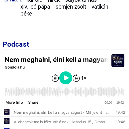
xiv. leó pápa
semjén zsolt
vatikán
béke
Podcast