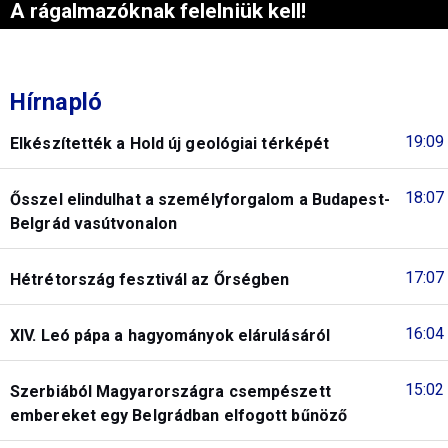
A rágalmazóknak felelniük kell!
Hírnapló
19:09
Elkészítették a Hold új geológiai térképét
18:07
Ősszel elindulhat a személyforgalom a Budapest-
Belgrád vasútvonalon
17:07
Hétrétország fesztivál az Őrségben
16:04
XIV. Leó pápa a hagyományok elárulásáról
15:02
Szerbiából Magyarországra csempészett
embereket egy Belgrádban elfogott bűnöző