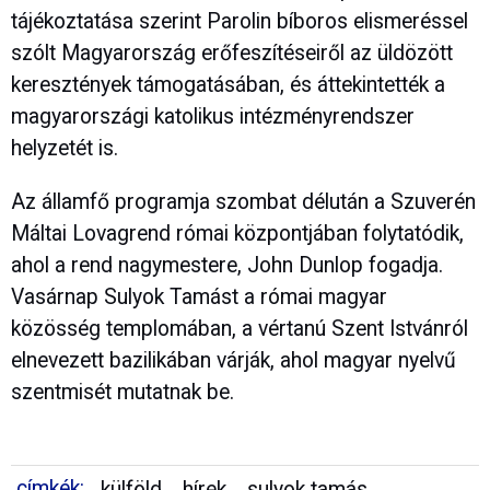
tájékoztatása szerint Parolin bíboros elismeréssel
szólt Magyarország erőfeszítéseiről az üldözött
keresztények támogatásában, és áttekintették a
magyarországi katolikus intézményrendszer
helyzetét is.
Az államfő programja szombat délután a Szuverén
Máltai Lovagrend római központjában folytatódik,
ahol a rend nagymestere, John Dunlop fogadja.
Vasárnap Sulyok Tamást a római magyar
közösség templomában, a vértanú Szent Istvánról
elnevezett bazilikában várják, ahol magyar nyelvű
szentmisét mutatnak be.
címkék:
külföld
hírek
sulyok tamás