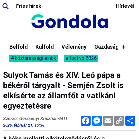
Friss hírek
Hírlevél
Belföld
Külföld
Vélemény
Gazdaság
köztársasági elnök
foci vb 2026
Sulyok Tamás és XIV. Leó pápa a
békéről tárgyalt - Semjén Zsolt is
elkísérte az államfőt a vatikáni
egyeztetésre
Facebook
Messenger
Email
Copy
M
Szerző: Gerzsenyi Krisztián/MTI
Link
2026. február 21. 15:38
A béke melletti elköteleződésről és a