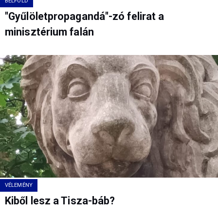
BELFÖLD
"Gyűlöletpropagandá"-zó felirat a
minisztérium falán
VÉLEMÉNY
Kiből lesz a Tisza-báb?