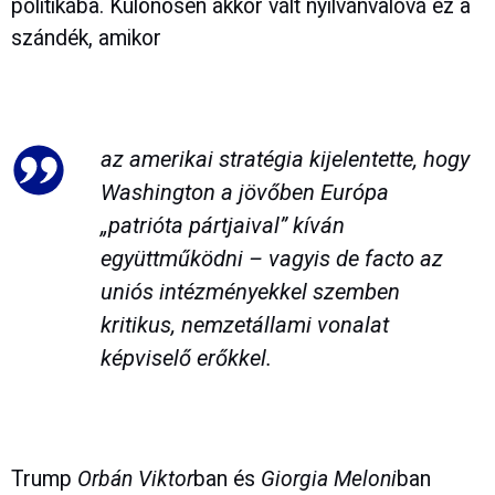
politikába. Különösen akkor vált nyilvánvalóvá ez a
szándék, amikor
az amerikai stratégia kijelentette, hogy
Washington a jövőben Európa
„patrióta pártjaival” kíván
együttműködni – vagyis de facto az
uniós intézményekkel szemben
kritikus, nemzetállami vonalat
képviselő erőkkel.
Trump
Orbán Viktor
ban és
Giorgia Meloni
ban