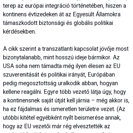
terep az európai integráció történetében, hiszen a
kontinens évtizedeken át az Egyesült Államokra
támaszkodott biztonsági és globális politikai
kérdésekben.
A cikk szerint a transzatlanti kapcsolat jövője most
bizonytalanabb, mint hosszú ideje bármikor. Az
USA soha nem támadta még ilyen élesen az EU
szuverenitását és politikai irányát, Európában
pedig megosztottság uralkodik abban, hogyan
kellene reagálni. Egyre több vezető látja úgy, hogy
a kontinensnek saját útját kell járnia – még akkor is,
ha ez fájdalmas és ismeretlen területre vezet. (Az
utóbbi kitétel egyébként nyílt beismerése annak,
hogy az EU vezetői már rég elvesztették az