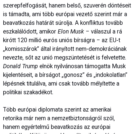
szerepfelfogását, hanem belső, szuverén döntéseit
is támadta, ami több európai vezető szerint már a
beavatkozás határát súrolja. A konfliktus tovább
eszkalálódott, amikor
Elon Musk
– válaszul a rá
kirótt 120 millió eurós uniós bírságra – az EU-t
„komisszárok” által irányított nem-demokráciának
nevezte, sőt az unió megszüntetését is felvetette.
Donald Trump
elnök nyilvánosan támogatta Musk
kijelentéseit, a bírságot „gonosz” és „indokolatlan”
lépésnek titulálva, ami csak tovább mélyítette a
politikai szakadékot.
Több európai diplomata szerint az amerikai
retorika már nem a nemzetbiztonságról szól,
hanem egyértelmű beavatkozás az európai