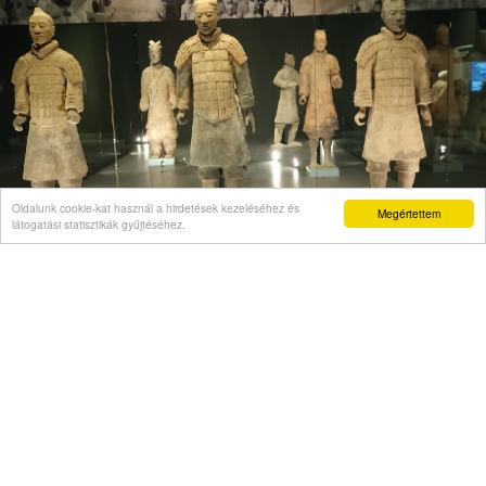
Oldalunk cookie-kat használ a hirdetések kezeléséhez és
Megértettem
látogatási statisztikák gyűjtéséhez.
VÉLEMÉNY
Önigazolás mint politikai kelepce
Videó