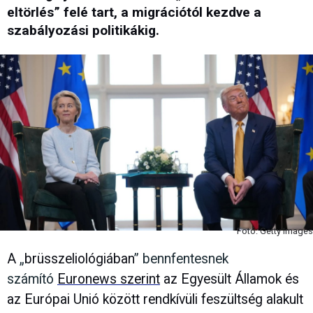
eltörlés” felé tart, a migrációtól kezdve a
szabályozási politikákig.
Fotó: Getty Images
A
„
brüsszeliológiában
” bennfentesnek
számító
Euronews szerint
az Egyesült Államok és
az Európai Unió között rendkívüli feszültség alakult