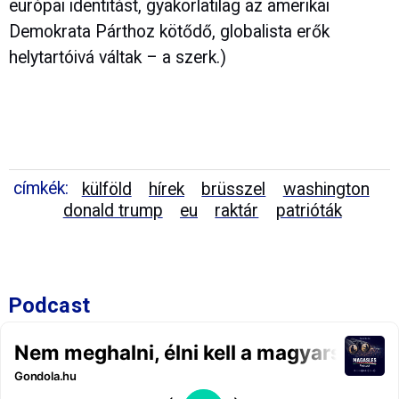
európai identitást, gyakorlatilag az amerikai
Demokrata Párthoz kötődő, globalista erők
helytartóivá váltak – a szerk.)
címkék:
külföld
hírek
brüsszel
washington
donald trump
eu
raktár
patrióták
Podcast