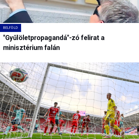
BELFÖLD
"Gyűlöletpropagandá"-zó felirat a
minisztérium falán