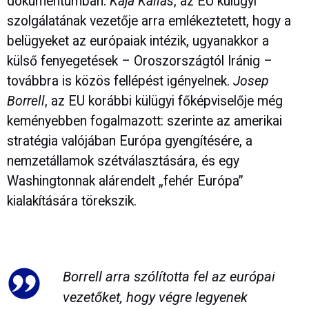
dokumentumban.
Kaja Kallas
, az EU külügyi
szolgálatának vezetője arra emlékeztetett, hogy a
belügyeket az európaiak intézik, ugyanakkor a
külső fenyegetések – Oroszországtól Iránig –
továbbra is közös fellépést igényelnek.
Josep
Borrell
, az EU korábbi külügyi főképviselője még
keményebben fogalmazott: szerinte az amerikai
stratégia valójában Európa gyengítésére, a
nemzetállamok szétválasztására, és egy
Washingtonnak alárendelt „fehér Európa”
kialakítására törekszik.
Borrell arra szólította fel az európai
vezetőket, hogy végre legyenek