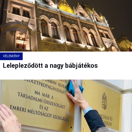
VÉLEMÉNY
Lelepleződött a nagy bábjátékos