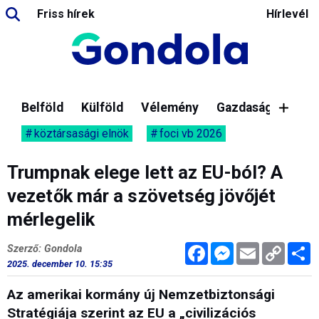
Friss hírek
Hírlevél
Belföld
Külföld
Vélemény
Gazdaság
köztársasági elnök
foci vb 2026
Trumpnak elege lett az EU-ból? A
vezetők már a szövetség jövőjét
mérlegelik
Facebook
Messenger
Email
Copy
M
Szerző: Gondola
Link
2025. december 10. 15:35
Az amerikai kormány új Nemzetbiztonsági
Stratégiája szerint az EU a „civilizációs