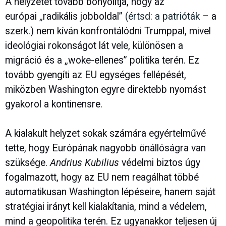
A helyzetet tovább bonyolítja, hogy az
európai
„
radikális jobboldal
” (értsd: a patrióták
– a
szerk.) nem kíván konfrontálódni Trumppal, mivel
ideológiai rokonságot lát vele, különösen a
migráció és a „woke-ellenes” politika terén. Ez
tovább gyengíti az EU egységes fellépését,
miközben Washington egyre direktebb nyomást
gyakorol a kontinensre.
A kialakult helyzet sokak számára egyértelművé
tette, hogy Európának nagyobb önállóságra van
szüksége.
Andrius Kubilius
védelmi biztos úgy
fogalmazott, hogy az EU nem reagálhat többé
automatikusan Washington lépéseire, hanem saját
stratégiai irányt kell kialakítania, mind a védelem,
mind a geopolitika terén. Ez ugyanakkor teljesen új