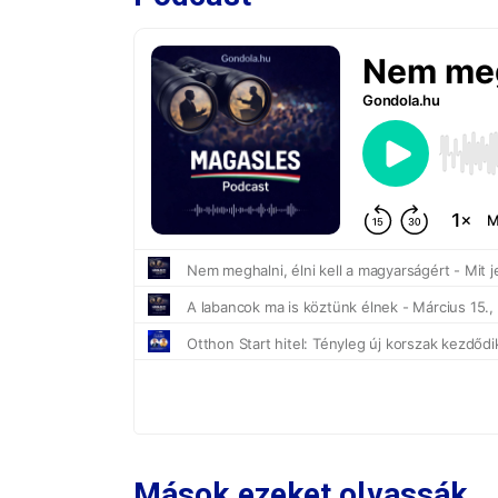
Mások ezeket olvassák