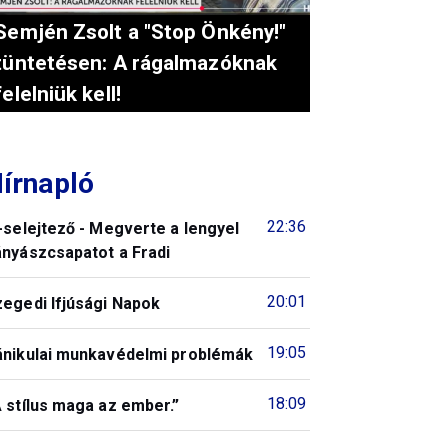
Semjén Zsolt a "Stop Önkény!"
tüntetésen: A rágalmazóknak
felelniük kell!
írnapló
22:36
-selejtező - Megverte a lengyel
ányászcsapatot a Fradi
20:01
zegedi Ifjúsági Napok
19:05
ánikulai munkavédelmi problémák
18:09
 stílus maga az ember.”