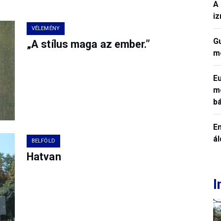
A 
iz
VÉLEMÉNY
Gu
„A stílus maga az ember.”
me
Eu
me
b
Em
á
BELFÖLD
Hatvan
I