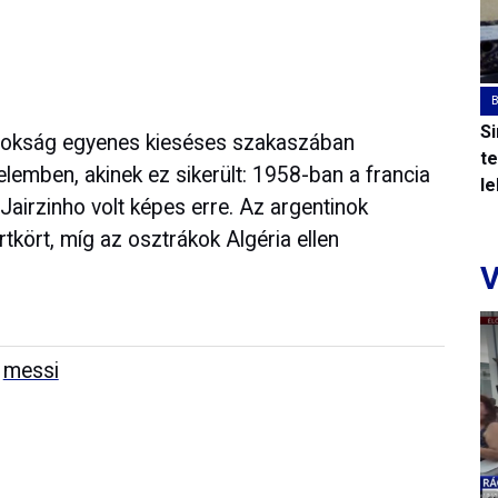
S
bajnokság egyenes kieséses szakaszában
t
elemben, akinek ez sikerült: 1958-ban a francia
l
Jairzinho volt képes erre. Az argentinok
tkört, míg az osztrákok Algéria ellen
V
messi