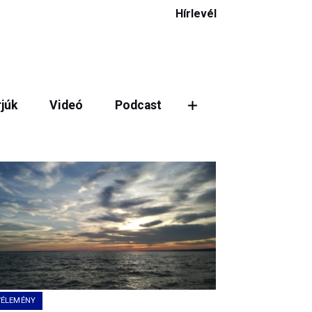
Hírlevél
rjúk
Videó
Podcast
ztás
VÉLEMÉNY