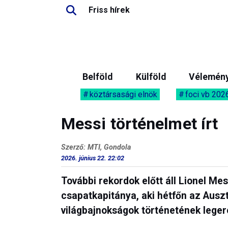
Friss hírek
Belföld
Külföld
Vélemén
köztársasági elnök
foci vb 202
Messi történelmet írt
Szerző: MTI, Gondola
2026. június 22. 22:02
További rekordok előtt áll Lionel Mes
csapatkapitánya, aki hétfőn az Ausz
világbajnokságok történetének leger