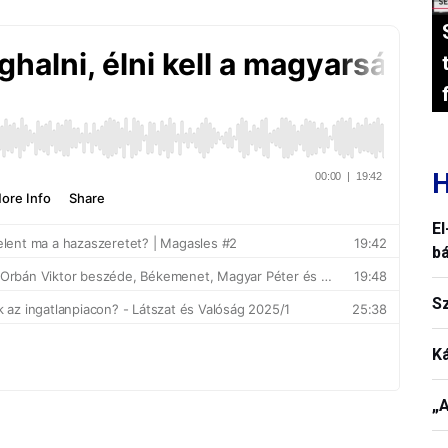
H
El
b
S
K
„A