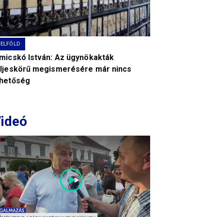
BELFÖLD
imicskó István: Az ügynökakták
eljeskörű megismerésére már nincs
ehetőség
ideó