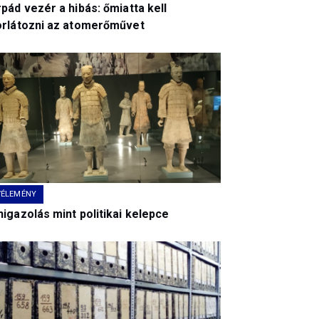
pád vezér a hibás: őmiatta kell
orlátozni az atomerőművet
VÉLEMÉNY
igazolás mint politikai kelepce