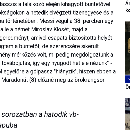
Ár
asszis a találkozó elején kihagyott büntetővel
k
ajnokságokon a hetedik elvégzett tizenegyese és a
na történetében. Messi végül a 38. percben egy
a le a német Miroslav Klosét, majd a
geredményt, amivel csapata biztosította helyét
úgtam a büntetőt, de szerencsére sikerült
kemény mérkőzés volt, mi pedig megdolgoztunk a
 továbbjutás, így egy nyugodt hét elé nézünk" -
l egyelőre a gólpassz "hiányzik", hiszen ebben a
go Maradonát (8) előzné meg az örökrangsor
Ön
 sorozatban a hatodik vb-
kapuba