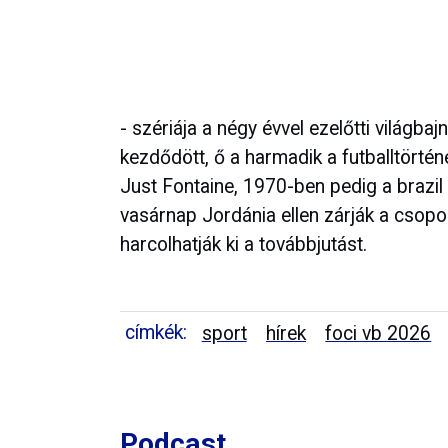
- szériája a négy évvel ezelőtti világ
kezdődött, ő a harmadik a futballtörtén
Just Fontaine, 1970-ben pedig a brazil 
vasárnap Jordánia ellen zárják a csopor
harcolhatják ki a továbbjutást.
címkék:
sport
hírek
foci vb 2026
Podcast