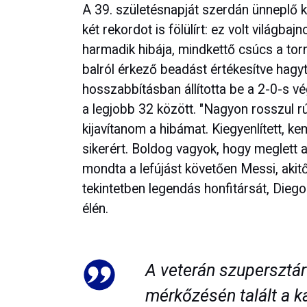
A 39. születésnapját szerdán ünneplő kl
két rekordot is fölülírt: ez volt világb
harmadik hibája, mindkettő csúcs a tor
balról érkező beadást értékesítve hagyt
hosszabbításban állította be a 2-0-s vé
a legjobb 32 között. "Nagyon rosszul r
kijavítanom a hibámat. Kiegyenlített, 
sikerért. Boldog vagyok, hogy meglett a
mondta a lefújást követően Messi, akitő
tekintetben legendás honfitársát, Die
élén.
A veterán szupersztár
mérkőzésén talált a 