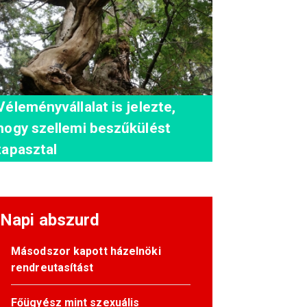
Véleményvállalat is jelezte,
hogy szellemi beszűkülést
tapasztal
Napi abszurd
Másodszor kapott házelnöki
rendreutasítást
Főügyész mint szexuális