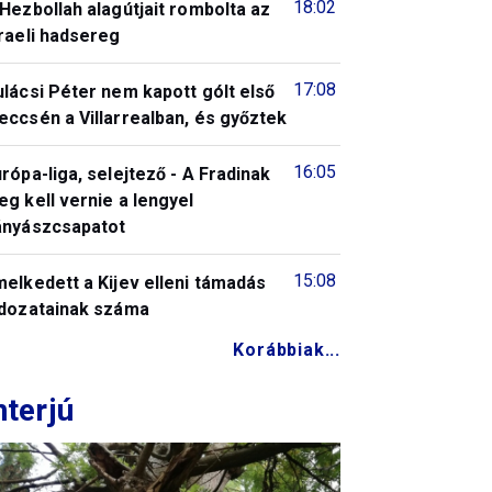
18:02
Hezbollah alagútjait rombolta az
raeli hadsereg
17:08
lácsi Péter nem kapott gólt első
ccsén a Villarrealban, és győztek
16:05
rópa-liga, selejtező - A Fradinak
g kell vernie a lengyel
ányászcsapatot
15:08
elkedett a Kijev elleni támadás
ldozatainak száma
Korábbiak...
nterjú