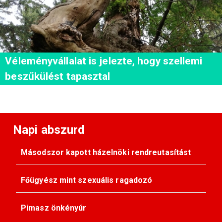
Véleményvállalat is jelezte, hogy szellemi
beszűkülést tapasztal
Napi abszurd
Másodszor kapott házelnöki rendreutasítást
Főügyész mint szexuális ragadozó
Pimasz önkényúr