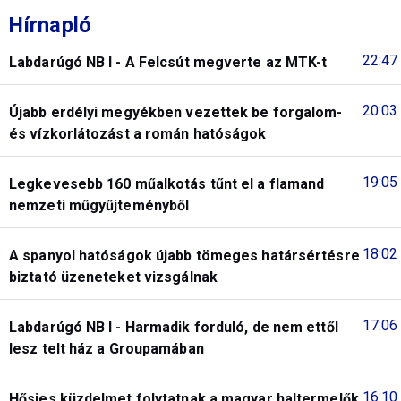
Hírnapló
22:47
Labdarúgó NB I - A Felcsút megverte az MTK-t
20:03
Újabb erdélyi megyékben vezettek be forgalom-
és vízkorlátozást a román hatóságok
19:05
Legkevesebb 160 műalkotás tűnt el a flamand
nemzeti műgyűjteményből
18:02
A spanyol hatóságok újabb tömeges határsértésre
biztató üzeneteket vizsgálnak
17:06
Labdarúgó NB I - Harmadik forduló, de nem ettől
lesz telt ház a Groupamában
16:10
Hősies küzdelmet folytatnak a magyar haltermelők