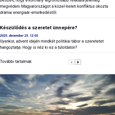
beszélt, hogy a kormány legfontosabb feladata jelenleg
megvédeni Magyarországot a közel-keleti konfliktus okozta
drámai energiaár-emelkedéstől.
Készülődés a szeretet ünnepére?
2025. december 23. 12:05
Ilyenkor, advent idején mindkét politikai tábor a szeretetet
hangoztatja. Hogy is néz ki ez a túloldalon?
További tartalmak: