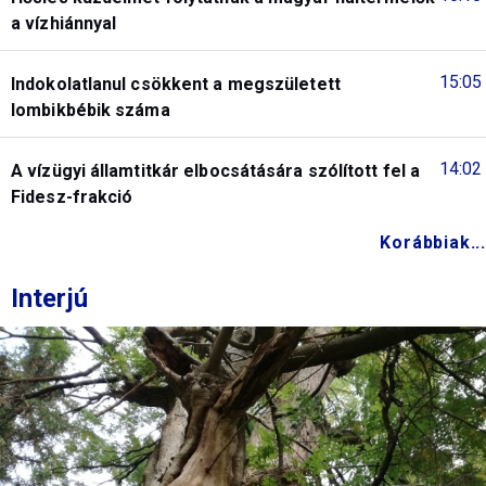
a vízhiánnyal
15:05
Indokolatlanul csökkent a megszületett
lombikbébik száma
14:02
A vízügyi államtitkár elbocsátására szólított fel a
Fidesz-frakció
Korábbiak...
Interjú