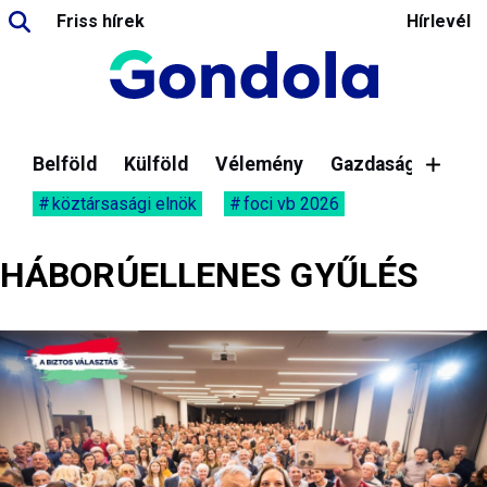
Friss hírek
Hírlevél
Belföld
Külföld
Vélemény
Gazdaság
köztársasági elnök
foci vb 2026
HÁBORÚELLENES GYŰLÉS