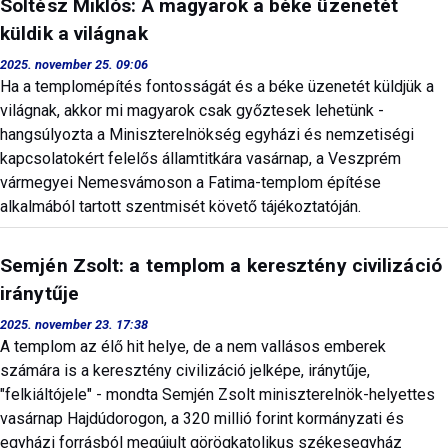
Soltész Miklós: A magyarok a béke üzenetét
küldik a világnak
2025. november 25. 09:06
Ha a templomépítés fontosságát és a béke üzenetét küldjük a
világnak, akkor mi magyarok csak győztesek lehetünk -
hangsúlyozta a Miniszterelnökség egyházi és nemzetiségi
kapcsolatokért felelős államtitkára vasárnap, a Veszprém
vármegyei Nemesvámoson a Fatima-templom építése
alkalmából tartott szentmisét követő tájékoztatóján.
Semjén Zsolt: a templom a keresztény civilizáció
iránytűje
2025. november 23. 17:38
A templom az élő hit helye, de a nem vallásos emberek
számára is a keresztény civilizáció jelképe, iránytűje,
"felkiáltójele" - mondta Semjén Zsolt miniszterelnök-helyettes
vasárnap Hajdúdorogon, a 320 millió forint kormányzati és
egyházi forrásból megújult görögkatolikus székesegyház