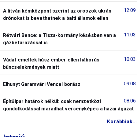
12:09
A litván kémközpont szerint az oroszok ukrán
drónokat is bevethetnek a balti államok ellen
11:03
Rétvári Bence: a Tisza-kormány késésben van a
gázbetárazással is
10:03
Vádat emeltek húsz ember ellen háborús
bűncselekmények miatt
09:08
Elhunyt Garamvári Vencel borász
08:06
Építőipar határok nélkül: csak nemzetközi
gondolkodással maradhat versenyképes a hazai ágazat
Korábbiak...