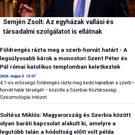
Semjén Zsolt: Az egyházak vallási és
társadalmi szolgálatot is ellátnak
Földrengés rázta meg a szerb-horvát határt - A
legsúlyosabb károk a monostori Szent Péter és
Pál római katolikus templomban keletkeztek
2026. május 5. 15:07
4,1-es erősségű földrengés rázta meg kedd hajnalban a szerb–
horvát határ térségét – közölte a Szerbiai Köztársasági
Szeizmológiai Intézet.
Soltész Miklós: Magyarország és Szerbia között
olyan baráti kapcsolat alakult ki, amelyre a
legutóbb talán a hódoltság előtt volt példa