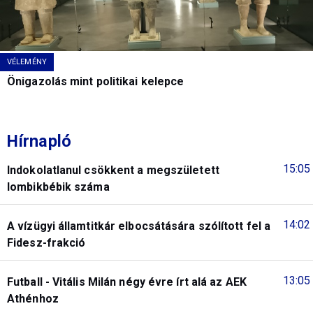
VÉLEMÉNY
Önigazolás mint politikai kelepce
Hírnapló
15:05
Indokolatlanul csökkent a megszületett
lombikbébik száma
14:02
A vízügyi államtitkár elbocsátására szólított fel a
Fidesz-frakció
13:05
Futball - Vitális Milán négy évre írt alá az AEK
Athénhoz