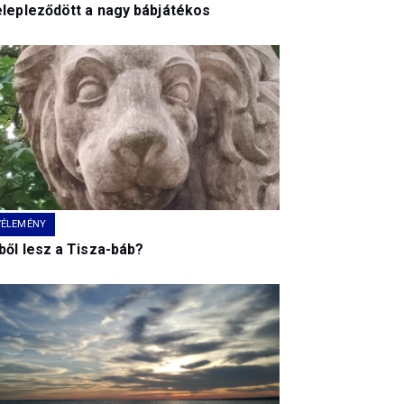
elepleződött a nagy bábjátékos
VÉLEMÉNY
ből lesz a Tisza-báb?