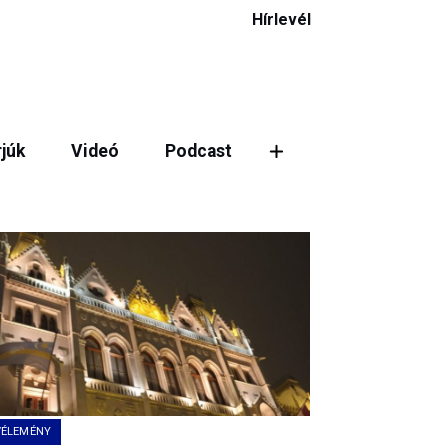
Hírlevél
rjúk
Videó
Podcast
ztás
VÉLEMÉNY