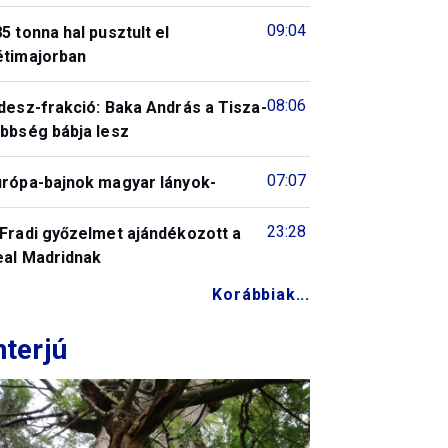
09:04
5 tonna hal pusztult el
étimajorban
08:06
desz-frakció: Baka András a Tisza-
öbbség bábja lesz
07:07
urópa-bajnok magyar lányok-
23:28
 Fradi győzelmet ajándékozott a
eal Madridnak
Korábbiak...
nterjú