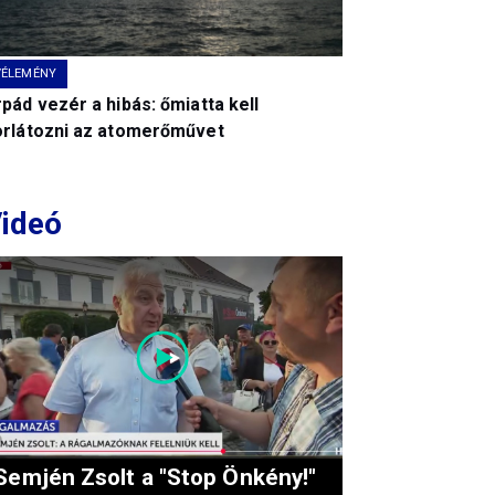
VÉLEMÉNY
pád vezér a hibás: őmiatta kell
orlátozni az atomerőművet
ideó
Semjén Zsolt a "Stop Önkény!"