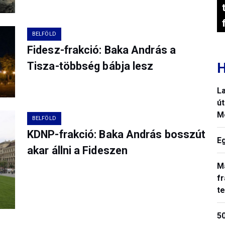
BELFÖLD
Fidesz-frakció: Baka András a
H
Tisza-többség bábja lesz
La
út
M
BELFÖLD
KDNP-frakció: Baka András bosszút
E
akar állni a Fideszen
M
fr
t
50