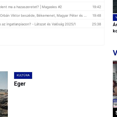
Ár
k
V
KULTÚRA
Eger