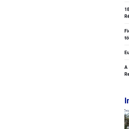
18
R
Fi
t
E
A
R
I