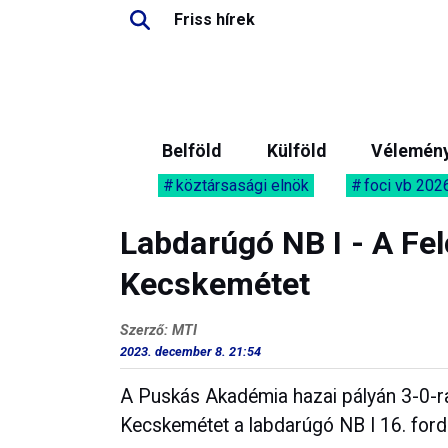
Friss hírek
Belföld
Külföld
Vélemén
köztársasági elnök
foci vb 202
Labdarúgó NB I - A Fe
Kecskemétet
Szerző: MTI
2023. december 8. 21:54
A Puskás Akadémia hazai pályán 3-0-ra
Kecskemétet a labdarúgó NB I 16. ford