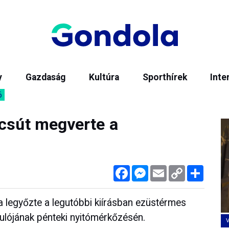
y
Gazdaság
Kultúra
Sporthírek
Inte
6
lcsút megverte a
Facebook
Messenger
Email
Copy
Megos
Link
 legyőzte a legutóbbi kiírásban ezüstérmes
ulójának pénteki nyitómérkőzésén.