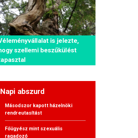
Véleményvállalat is jelezte,
hogy szellemi beszűkülést
tapasztal
Napi abszurd
Másodszor kapott házelnöki
rendreutasítást
Főügyész mint szexuális
ragadozó