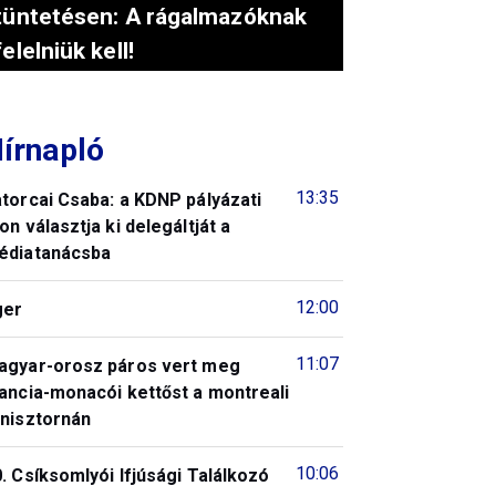
tüntetésen: A rágalmazóknak
felelniük kell!
írnapló
13:35
torcai Csaba: a KDNP pályázati
on választja ki delegáltját a
édiatanácsba
12:00
ger
11:07
agyar-orosz páros vert meg
ancia-monacói kettőst a montreali
enisztornán
10:06
. Csíksomlyói Ifjúsági Találkozó