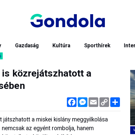
y
Gazdaság
Kultúra
Sporthírek
Inte
6
 is közrejátszhatott a
ésében
Facebook
Messenger
Email
Copy
Megos
Link
t játszhatott a miskei kislány meggyilkolása
g nemcsak az egyént rombolja, hanem