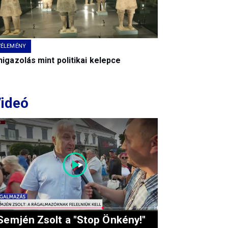
VÉLEMÉNY
igazolás mint politikai kelepce
ideó
Semjén Zsolt a "Stop Önkény!"