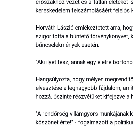
erőszakhoz vezet és ártatlan életeket is
kereskedelem felszámolásáért felelős
Horváth László emlékeztetett arra, hog
szigorította a büntető törvénykönyvet,
bűncselekmények esetén.
"Aki ilyet tesz, annak egy életre börtönbe
Hangsúlyozta, hogy mélyen megrendítő 
elvesztése a legnagyobb fájdalom, amit
hozzá, őszinte részvétüket kifejezve a
"A rendőrség villámgyors munkájának k
köszönet érte!" - fogalmazott a politiku