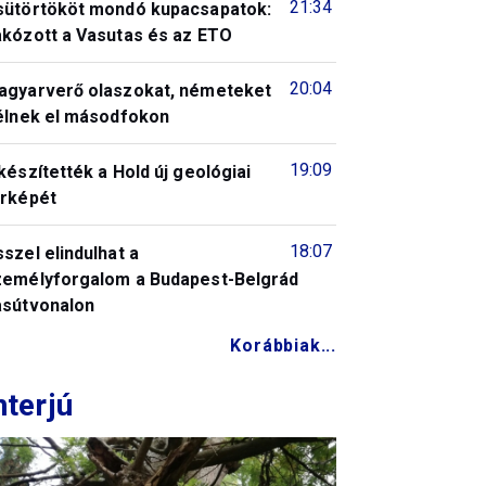
21:34
sütörtököt mondó kupacsapatok:
akózott a Vasutas és az ETO
20:04
agyarverő olaszokat, németeket
télnek el másodfokon
19:09
készítették a Hold új geológiai
érképét
18:07
szel elindulhat a
zemélyforgalom a Budapest-Belgrád
asútvonalon
Korábbiak...
nterjú