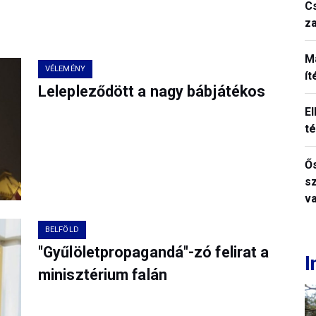
C
z
M
VÉLEMÉNY
í
Lelepleződött a nagy bábjátékos
El
t
Ős
s
v
BELFÖLD
"Gyűlöletpropagandá"-zó felirat a
I
minisztérium falán