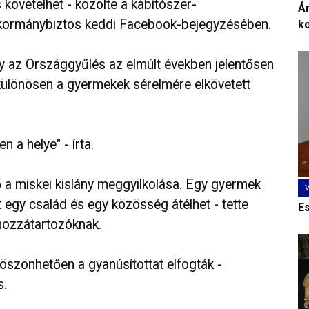
 követelhet - közölte a kábítószer-
Ár
 kormánybiztos keddi Facebook-bejegyzésében.
k
y az Országgyűlés az elmúlt években jelentősen
 különösen a gyermekek sérelmére elkövetett
n a helye" - írta.
a miskei kislány meggyilkolása. Egy gyermek
 egy család és egy közösség átélhet - tette
E
 hozzátartozóknak.
öszönhetően a gyanúsítottat elfogták -
s.