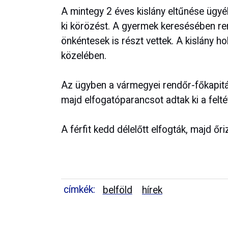
A mintegy 2 éves kislány eltűnése ügy
ki körözést. A gyermek keresésében ren
önkéntesek is részt vettek. A kislány ho
közelében.
Az ügyben a vármegyei rendőr-főkapitá
majd elfogatóparancsot adtak ki a feltét
A férfit kedd délelőtt elfogták, majd őr
címkék:
belföld
hírek