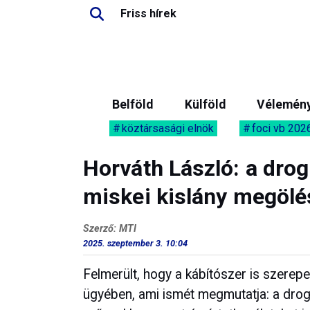
Friss hírek
Belföld
Külföld
Vélemén
köztársasági elnök
foci vb 202
Horváth László: a drog
miskei kislány megöl
Szerző: MTI
2025. szeptember 3. 10:04
Felmerült, hogy a kábítószer is szerepe
ügyében, ami ismét megmutatja: a dro