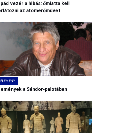
pád vezér a hibás: őmiatta kell
orlátozni az atomerőművet
VÉLEMÉNY
semények a Sándor-palotában