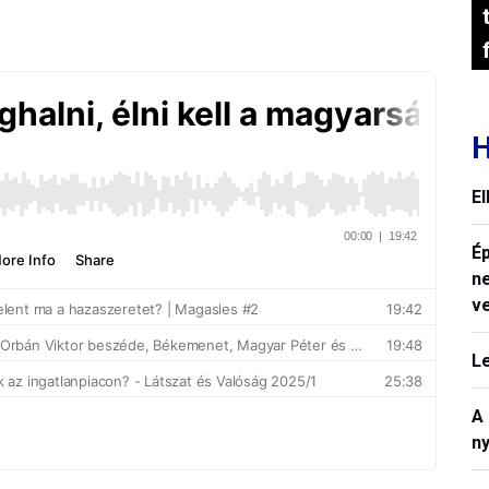
H
E
Ép
n
v
L
A
n