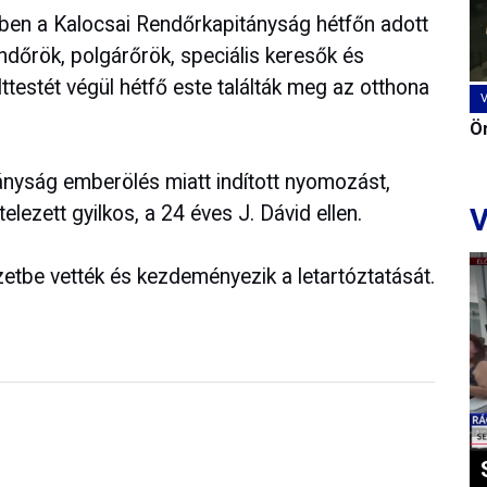
ében a Kalocsai Rendőrkapitányság hétfőn adott
dőrök, polgárőrök, speciális keresők és
lttestét végül hétfő este találták meg az otthona
Ön
nyság emberölés miatt indított nyomozást,
elezett gyilkos, a 24 éves J. Dávid ellen.
V
izetbe vették és kezdeményezik a letartóztatását.