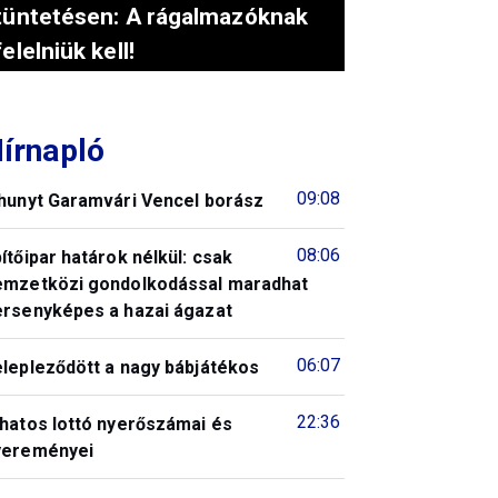
tüntetésen: A rágalmazóknak
felelniük kell!
írnapló
09:08
lhunyt Garamvári Vencel borász
08:06
ítőipar határok nélkül: csak
emzetközi gondolkodással maradhat
ersenyképes a hazai ágazat
06:07
elepleződött a nagy bábjátékos
22:36
 hatos lottó nyerőszámai és
yereményei