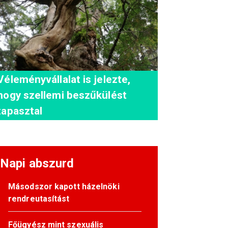
Véleményvállalat is jelezte,
hogy szellemi beszűkülést
tapasztal
Napi abszurd
Másodszor kapott házelnöki
rendreutasítást
Főügyész mint szexuális