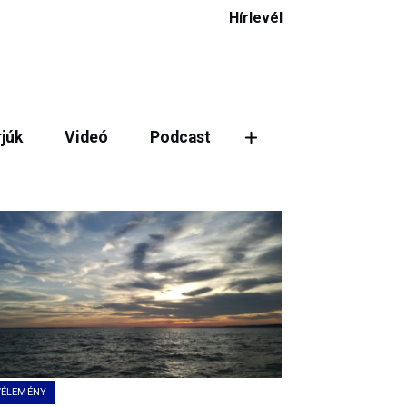
Hírlevél
rjúk
Videó
Podcast
ztás
VÉLEMÉNY