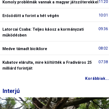
11:20
Komoly problémák vannak a magyar játszóterekkel
10:01
Erősödött a forint a hét végén
09:36
Latorcai Csaba: Teljes káosz a kormányzati
működésben
08:02
Medve támadt biciklisre
07:38
Kubatov elárulta, mire költötték a Fradiváros 25
milliárd forintját
Korábbiak...
Interjú