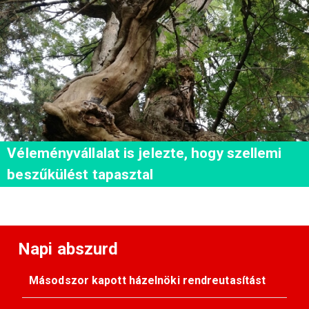
Véleményvállalat is jelezte, hogy szellemi
beszűkülést tapasztal
Napi abszurd
Másodszor kapott házelnöki rendreutasítást