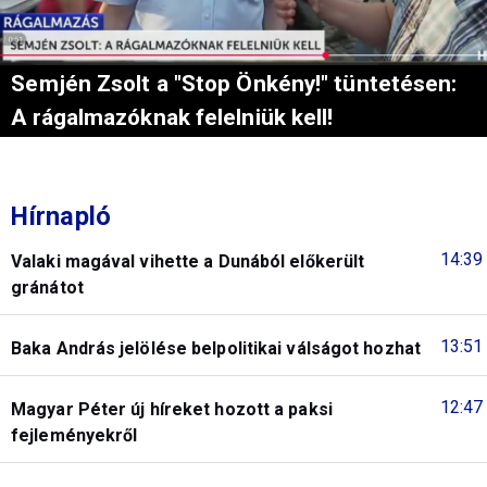
Semjén Zsolt a "Stop Önkény!" tüntetésen:
A rágalmazóknak felelniük kell!
Hírnapló
14:39
Valaki magával vihette a Dunából előkerült
gránátot
13:51
Baka András jelölése belpolitikai válságot hozhat
12:47
Magyar Péter új híreket hozott a paksi
fejleményekről