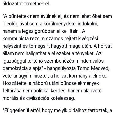
áldozatot temetnek el.
"A bűntettek nem évülnek el, és nem lehet őket sem
ideológiával sem a körülményekkel indokolni,
hanem a legszigorúbban el kell ítélni. A
kommunista rezsim számos rejtett kivégzési
helyszínt és tömegsírt hagyott maga után. A horvát
állam nem hallgathatja el ezeket a tényeket. Az
igazsággal történő szembenézés minden valós
demokrácia alapja" - hangsúlyozta Tomo Medved,
veteránügyi miniszter, a horvát kormány alelnöke.
Hozzátette: a háború utáni bűncselekmények
feltárása nem politikai kérdés, hanem alapvető
morális és civilizációs kötelesség.
"Függetlenül attól, hogy melyik oldalhoz tartoztak, a