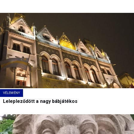
VÉLEMÉNY
Lelepleződött a nagy bábjátékos