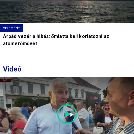
VÉLEMÉNY
Árpád vezér a hibás: őmiatta kell korlátozni az
atomerőművet
Videó