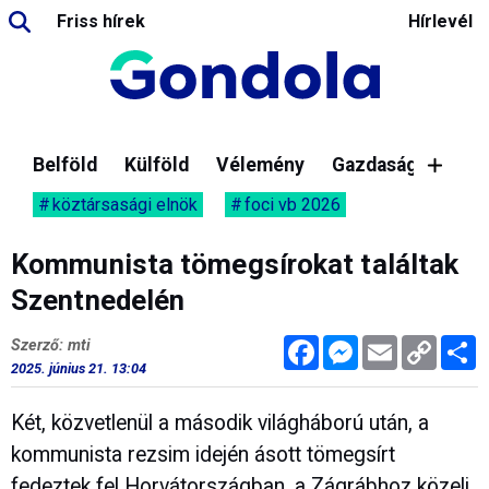
Friss hírek
Hírlevél
Belföld
Külföld
Vélemény
Gazdaság
köztársasági elnök
foci vb 2026
Kommunista tömegsírokat találtak
Szentnedelén
Facebook
Messenger
Email
Copy
M
Szerző: mti
Link
2025. június 21. 13:04
Két, közvetlenül a második világháború után, a
kommunista rezsim idején ásott tömegsírt
fedeztek fel Horvátországban, a Zágrábhoz közeli