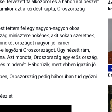
el tervezett találkozóról és a háborúról beszélt
Ár
 amikor azt a kérdést kapta, Oroszország
k
ést tettem fel egy nagyon-nagyon okos
ág miniszterelnökének, akit sokan szeretnek,
indkét országot nagyon jól ismeri.
e legyőzni Oroszországot. Úgy nézett rám,
lna. Azt mondta, Oroszország egy erős ország,
 és mindenét. Háborúzik, mert ebben igazán jó.
E
mben, Oroszország pedig háborúban tud győzni.
észlet: