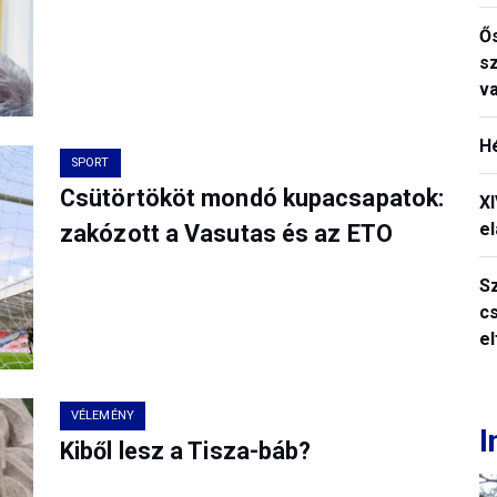
Ős
s
v
H
SPORT
Csütörtököt mondó kupacsapatok:
X
el
zakózott a Vasutas és az ETO
S
c
e
VÉLEMÉNY
I
Kiből lesz a Tisza-báb?