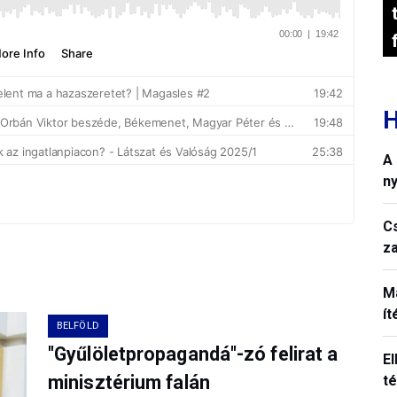
H
A
n
C
z
M
í
BELFÖLD
"Gyűlöletpropagandá"-zó felirat a
El
minisztérium falán
t