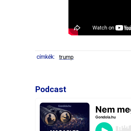
címkék:
trump
Podcast