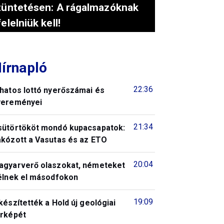
tüntetésen: A rágalmazóknak
felelniük kell!
írnapló
22:36
 hatos lottó nyerőszámai és
yereményei
21:34
sütörtököt mondó kupacsapatok:
akózott a Vasutas és az ETO
20:04
agyarverő olaszokat, németeket
télnek el másodfokon
19:09
készítették a Hold új geológiai
érképét