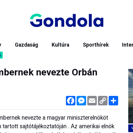
y
Gazdaság
Kultúra
Sporthírek
Inte
6
bernek nevezte Orbán
Facebook
Messenger
Email
Copy
Megos
Link
embernek nevezte a magyar miniszterelnököt
artott sajtótájékoztatóján . Az amerikai elnök