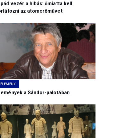
pád vezér a hibás: őmiatta kell
orlátozni az atomerőművet
VÉLEMÉNY
semények a Sándor-palotában