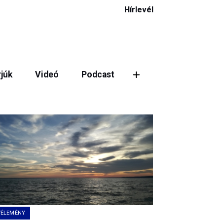
Hírlevél
rjúk
Videó
Podcast
ztás
VÉLEMÉNY