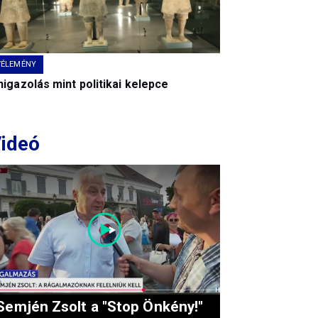
VÉLEMÉNY
igazolás mint politikai kelepce
ideó
Semjén Zsolt a "Stop Önkény!"