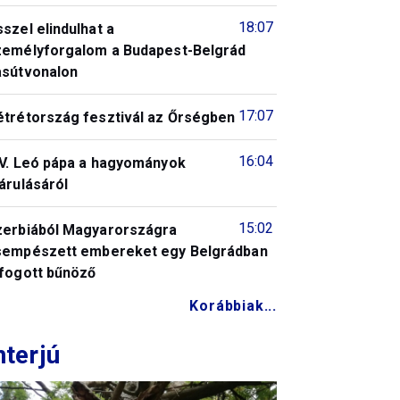
18:07
szel elindulhat a
zemélyforgalom a Budapest-Belgrád
asútvonalon
17:07
étrétország fesztivál az Őrségben
16:04
IV. Leó pápa a hagyományok
árulásáról
15:02
zerbiából Magyarországra
sempészett embereket egy Belgrádban
lfogott bűnöző
Korábbiak...
nterjú