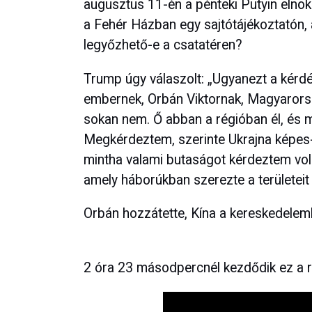
augusztus 11-én a pénteki Putyin elnökk
a Fehér Házban egy sajtótájékoztatón,
legyőzhető-e a csatatéren?
Trump úgy válaszolt: „Ugyanezt a kérd
embernek, Orbán Viktornak, Magyarorsz
sokan nem. Ő abban a régióban él, és m
Megkérdeztem, szerinte Ukrajna képes-
mintha valami butaságot kérdeztem vo
amely háborúkban szerezte a területeit
Orbán hozzátette, Kína a kereskedele
2 óra 23 másodpercnél kezdődik ez a r