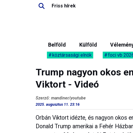
Friss hírek
Belföld
Külföld
Vélemén
köztársasági elnök
foci vb 202
Trump nagyon okos em
Viktort - Videó
Szerző: mandiner/youtube
2025. augusztus 11. 23:16
Orbán Viktort idézte, és nagyon okos 
Donald Trump amerikai a Fehér Házban t