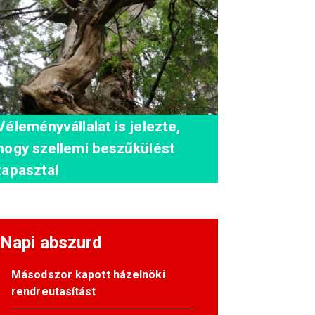
Véleményvállalat is jelezte,
hogy szellemi beszűkülést
tapasztal
Napi abszurd
Másodszor kapott házelnöki
rendreutasítást