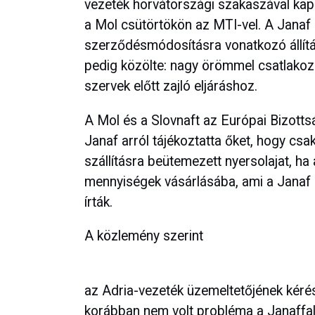
vezeték horvátországi szakaszával kapc
a Mol csütörtökön az MTI-vel. A Janaf
szerződésmódosításra vonatkozó állítá
pedig közölte: nagy örömmel csatlakozn
szervek előtt zajló eljáráshoz.
A Mol és a Slovnaft az Európai Bizottsá
Janaf arról tájékoztatta őket, hogy cs
szállításra beütemezett nyersolajat, ha
mennyiségek vásárlásába, ami a Janaf r
írták.
A közlemény szerint
az Adria-vezeték üzemeltetőjének kérés
korábban nem volt probléma a Janaffa