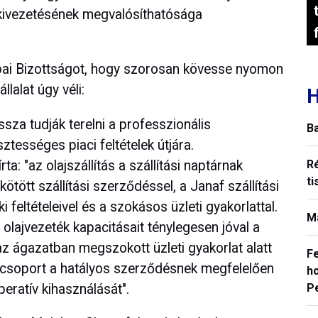
s kivezetésének megvalósíthatósága
ópai Bizottságot, hogy szorosan kövesse nyomon
llalat úgy véli:
H
issza tudják terelni a professzionális
B
ztességes piaci feltételek útjára.
a: "az olajszállítás a szállítási naptárnak
R
ti
tött szállítási szerződéssel, a Janaf szállítási
feltételeivel és a szokásos üzleti gyakorlattal.
M
lajvezeték kapacitásait ténylegesen jóval a
z ágazatban megszokott üzleti gyakorlat alatt
F
ol-csoport a hatályos szerződésnek megfelelően
ho
peratív kihasználását".
P