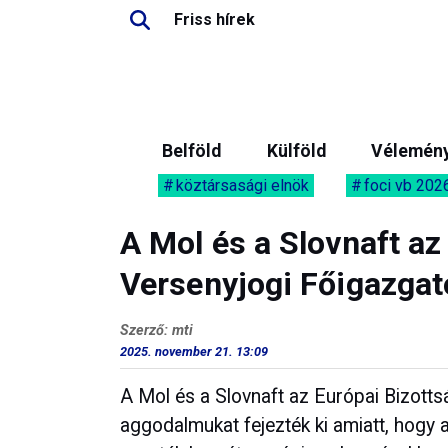
Friss hírek
Belföld
Külföld
Vélemén
köztársasági elnök
foci vb 202
A Mol és a Slovnaft az
Versenyjogi Főigazgat
Szerző: mti
2025. november 21. 13:09
A Mol és a Slovnaft az Európai Bizott
aggodalmukat fejezték ki amiatt, hogy 