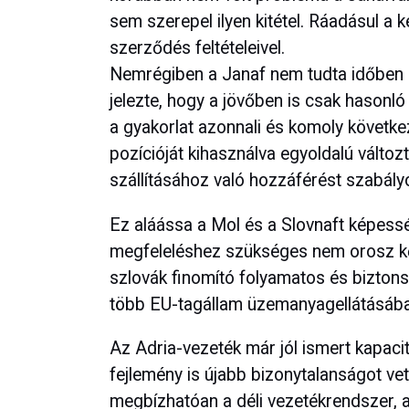
sem szerepel ilyen kitétel. Ráadásul a 
szerződés feltételeivel.
Nemrégiben a Janaf nem tudta időben l
jelezte, hogy a jövőben is csak hasonló fe
a gyakorlat azonnali és komoly következ
pozícióját kihasználva egyoldalú változ
szállításához való hozzáférést szabály
Ez aláássa a Mol és a Slovnaft képess
megfeleléshez szükséges nem orosz kőo
szlovák finomító folyamatos és bizton
több EU-tagállam üzemanyagellátásában
Az Adria-vezeték már jól ismert kapacit
fejlemény is újabb bizonytalanságot ve
megbízhatóan a déli vezetékrendszer, a