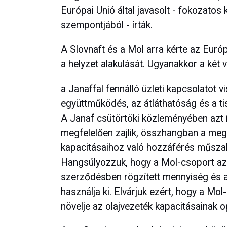
Európai Unió által javasolt - fokozato
szempontjából - írták.
A Slovnaft és a Mol arra kérte az Eur
a helyzet alakulását. Ugyanakkor a két vá
a Janaffal fennálló üzleti kapcsolatot v
együttműködés, az átláthatóság és a tis
A Janaf csütörtöki közleményében azt írt
megfelelően zajlik, összhangban a megkö
kapacitásaihoz való hozzáférés műszaki 
Hangsúlyozzuk, hogy a Mol-csoport az o
szerződésben rögzített mennyiség és a
használja ki. Elvárjuk ezért, hogy a M
növelje az olajvezeték kapacitásainak o