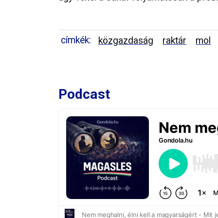
címkék:
közgazdaság
raktár
mol
Podcast