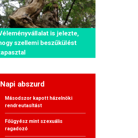
Véleményvállalat is jelezte,
hogy szellemi beszűkülést
tapasztal
Napi abszurd
Másodszor kapott házelnöki
rendreutasítást
Főügyész mint szexuális
ragadozó