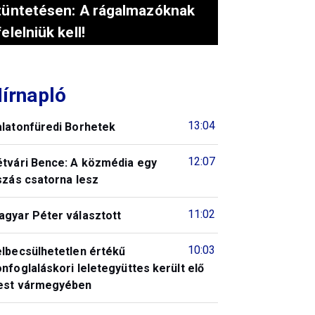
tüntetésen: A rágalmazóknak
felelniük kell!
írnapló
13:04
alatonfüredi Borhetek
12:07
étvári Bence: A közmédia egy
szás csatorna lesz
11:02
agyar Péter választott
10:03
elbecsülhetetlen értékű
nfoglaláskori leletegyüttes került elő
est vármegyében