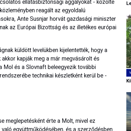
solatos ellátásbiztonsági aggályokat - közölte
L
 közleményben reagált az egyoldalú
sokra, Ante Susnjar horvát gazdasági miniszter
ak az Európai Bizottság és az illetékes európai
gnak küldött levelükben kijelentették, hogy a
ak akkor kapják meg a már megvásárolt és
 a Mol és a Slovnaft beleegyezik további
endszerébe technikai készletként kerül be -
Ki
e meglepetésként érte a Molt, mivel ez
l való együttműködésében, és a szerződésben