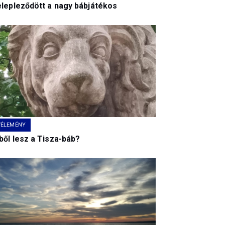
elepleződött a nagy bábjátékos
VÉLEMÉNY
ből lesz a Tisza-báb?