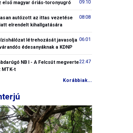
09:10
z első magyar óriás-toronyugró
08:08
tasan autózott az ittas vezetése
att elrendelt kihallgatására
06:01
ízishálózat létrehozását javasolja
 várandós édesanyáknak a KDNP
22:47
abdarúgó NB I - A Felcsút megverte
z MTK-t
Korábbiak...
nterjú