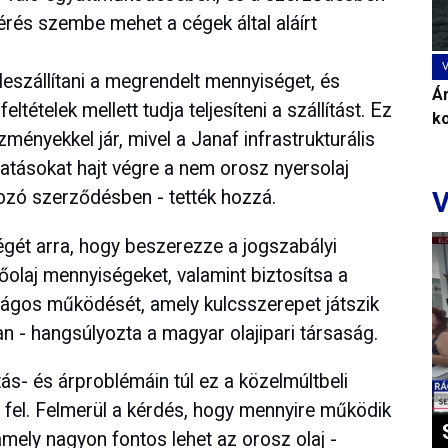
kérés szembe mehet a cégek által aláírt
eszállítani a megrendelt mennyiséget, és
Ár
ltételek mellett tudja teljesíteni a szállítást. Ez
k
ményekkel jár, mivel a Janaf infrastrukturális
tatásokat hajt végre a nem orosz nyersolaj
V
ozó szerződésben - tették hozzá.
égét arra, hogy beszerezze a jogszabályi
laj mennyiségeket, valamint biztosítsa a
ságos működését, amely kulcsszerepet játszik
 - hangsúlyozta a magyar olajipari társaság.
ás- és árproblémáin túl ez a közelmúltbeli
t fel. Felmerül a kérdés, hogy mennyire működik
mely nagyon fontos lehet az orosz olaj -