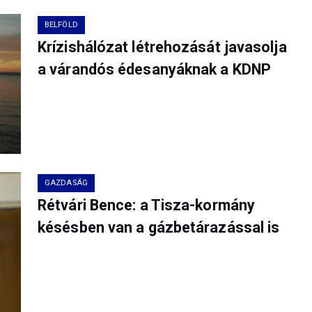
BELFÖLD
Krízishálózat létrehozását javasolja
a várandós édesanyáknak a KDNP
GAZDASÁG
Rétvári Bence: a Tisza-kormány
késésben van a gázbetárazással is