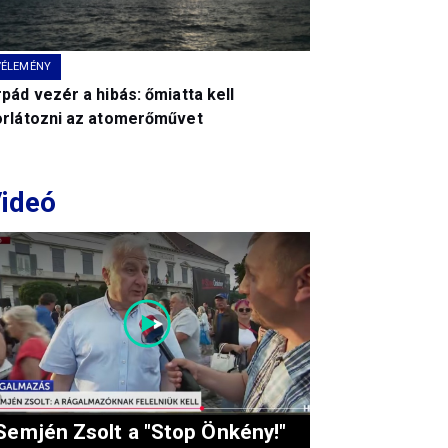
VÉLEMÉNY
pád vezér a hibás: őmiatta kell
orlátozni az atomerőművet
ideó
Semjén Zsolt a "Stop Önkény!"