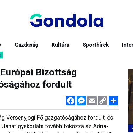
y
Gazdaság
Kultúra
Sporthírek
Inte
6
 Európai Bizottság
óságához fordult
Facebook
Messenger
Email
Copy
Megos
Link
ság Versenyjogi Főigazgatóságához fordult, és
a Janaf gyakorlata tovább fokozza az Adria-