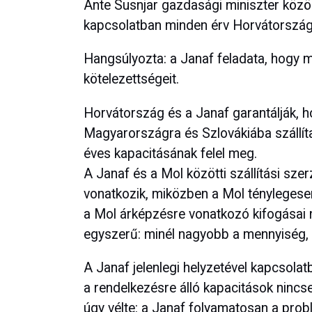
Ante Susnjar gazdasági miniszter közöl
kapcsolatban minden érv Horvátország á
Hangsúlyozta: a Janaf feladata, hogy ma
kötelezettségeit.
Horvátország és a Janaf garantálják, ho
Magyarországra és Szlovákiába szállítan
éves kapacitásának felel meg.
A Janaf és a Mol közötti szállítási szer
vonatkozik, miközben a Mol ténylegesen 
a Mol árképzésre vonatkozó kifogásai
egyszerű: minél nagyobb a mennyiség, 
A Janaf jelenlegi helyzetével kapcsola
a rendelkezésre álló kapacitások nincs
úgy vélte: a Janaf folyamatosan a pro