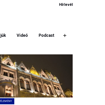
Hírlevél
rjúk
Videó
Podcast
ztás
VÉLEMÉNY