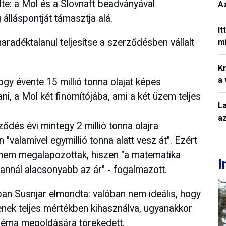
te: a Mol és a Slovnaft beadványával
A
lláspontját támasztja alá.
It
radéktalanul teljesítse a szerződésben vállalt
mi
Kr
a
gy évente 15 millió tonna olajat képes
i, a Mol két finomítójába, ami a két üzem teljes
L
a
ződés évi mintegy 2 millió tonna olajra
"valamivel egymillió tonna alatt vesz át". Ezért
 nem megalapozottak, hiszen "a matematika
I
annál alacsonyabb az ár" - fogalmazott.
tban Susnjar elmondta: valóban nem ideális, hogy
enek teljes mértékben kihasználva, ugyanakkor
bléma megoldására törekedett.