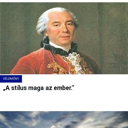
VÉLEMÉNY
„A stílus maga az ember.”