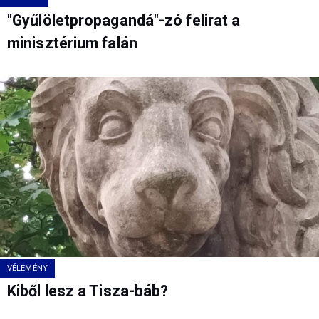
"Gyűlöletpropagandá"-zó felirat a
minisztérium falán
VÉLEMÉNY
Kiből lesz a Tisza-báb?