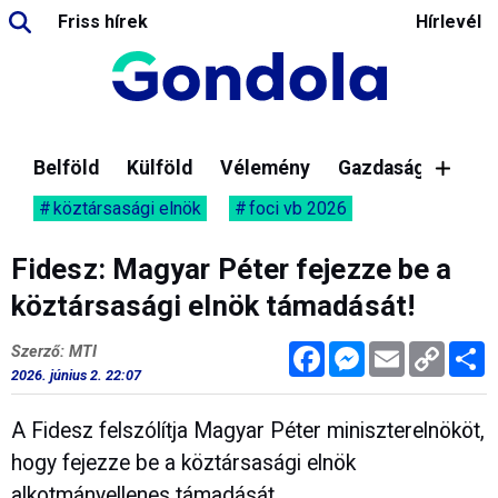
Friss hírek
Hírlevél
Belföld
Külföld
Vélemény
Gazdaság
köztársasági elnök
foci vb 2026
Fidesz: Magyar Péter fejezze be a
köztársasági elnök támadását!
Facebook
Messenger
Email
Copy
M
Szerző: MTI
Link
2026. június 2. 22:07
A Fidesz felszólítja Magyar Péter miniszterelnököt,
hogy fejezze be a köztársasági elnök
alkotmányellenes támadását.