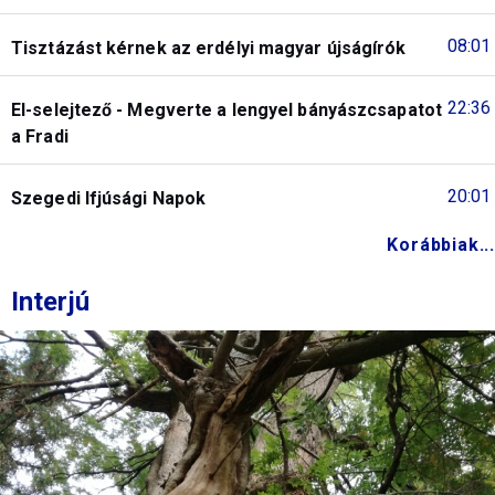
08:01
Tisztázást kérnek az erdélyi magyar újságírók
22:36
El-selejtező - Megverte a lengyel bányászcsapatot
a Fradi
20:01
Szegedi Ifjúsági Napok
Korábbiak...
Interjú