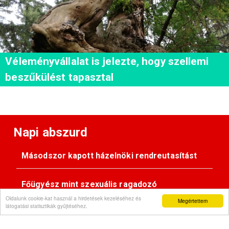
Véleményvállalat is jelezte, hogy szellemi
beszűkülést tapasztal
Napi abszurd
Másodszor kapott házelnöki rendreutasítást
Főügyész mint szexuális ragadozó
Oldalunk cookie-kat használ a hirdetések kezeléséhez és
Megértettem
látogatási statisztikák gyűjtéséhez.
Pimasz önkényúr