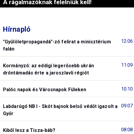
A rágalmazóknak felelniük kell!
Hírnapló
12:06
"Gyűlöletpropagandá"-zó felirat a minisztérium
falán
11:09
Kormányzó: az eddigi legerősebb ukrán
dróntámadás érte a jaroszlavli régiót
10:10
Palóc napok és Városnapok Füleken
09:07
Labdarúgó NB I - Skót bajnok belső védőt igazolt a
Győr
08:08
Kiből lesz a Tisza-báb?