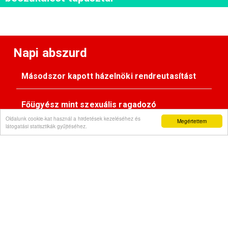
Napi abszurd
Másodszor kapott házelnöki rendreutasítást
Főügyész mint szexuális ragadozó
Oldalunk cookie-kat használ a hirdetések kezeléséhez és
Megértettem
látogatási statisztikák gyűjtéséhez.
Pimasz önkényúr
Kövessen minket:
Impresszum