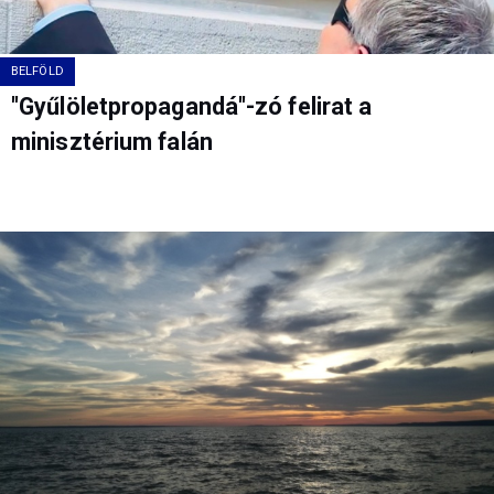
BELFÖLD
"Gyűlöletpropagandá"-zó felirat a
minisztérium falán