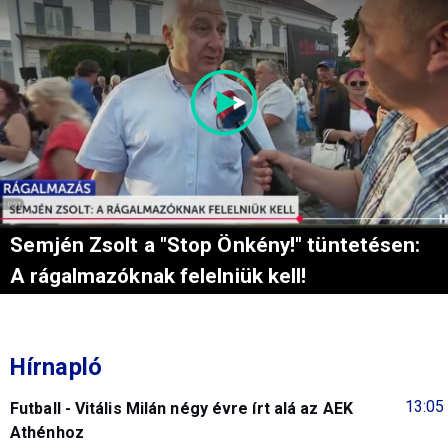
Semjén Zsolt a "Stop Önkény!" tüntetésen:
A rágalmazóknak felelniük kell!
Hírnapló
13:05
Futball - Vitális Milán négy évre írt alá az AEK
Athénhoz