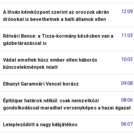
12:09
A litván kémközpont szerint az oroszok ukrán
drónokat is bevethetnek a balti államok ellen
11:03
Rétvári Bence: a Tisza-kormány késésben van a
gázbetárazással is
10:03
Vádat emeltek húsz ember ellen háborús
bűncselekmények miatt
09:08
Elhunyt Garamvári Vencel borász
08:06
Építőipar határok nélkül: csak nemzetközi
gondolkodással maradhat versenyképes a hazai ágazat
06:07
Lelepleződött a nagy bábjátékos