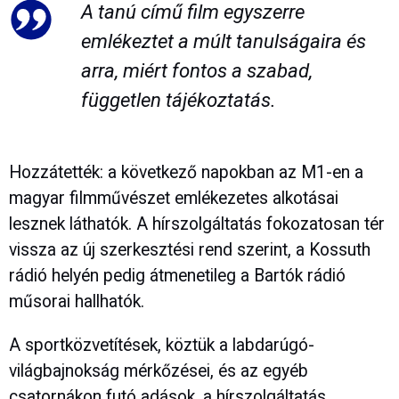
A tanú című film egyszerre
emlékeztet a múlt tanulságaira és
arra, miért fontos a szabad,
független tájékoztatás.
Hozzátették: a következő napokban az M1-en a
magyar filmművészet emlékezetes alkotásai
lesznek láthatók. A hírszolgáltatás fokozatosan tér
vissza az új szerkesztési rend szerint, a Kossuth
rádió helyén pedig átmenetileg a Bartók rádió
műsorai hallhatók.
A sportközvetítések, köztük a labdarúgó-
világbajnokság mérkőzései, és az egyéb
csatornákon futó adások, a hírszolgáltatás