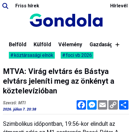
Friss hírek
Hírlevél
Belföld
Külföld
Vélemény
Gazdaság
köztársasági elnök
foci vb 2026
MTVA: Virág elvtárs és Bástya
elvtárs jeleníti meg az önkényt a
köztelevízióban
Facebook
Messenger
Email
Copy
M
Szerző: MTI
Link
2026. július 7. 20:38
Szimbolikus időpontban, 19:56-kor elindult az