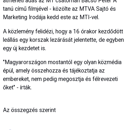
átmeneti adás az M1 csatornán Bacsó Péter A
tanú című filmjével - közölte az MTVA Sajtó és
Marketing Irodája kedd este az MTI-vel.
A közlemény felidézi, hogy a 16 órakor kezdődött
leállás egy korszak lezárását jelentette, de egyben
egy új kezdetet is.
"Magyarországon mostantól egy olyan közmédia
épül, amely összehozza és tájékoztatja az
embereket, nem pedig megosztja és félrevezeti
őket" - írták.
Az összegzés szerint