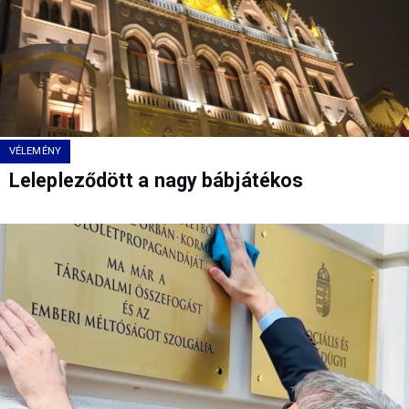
VÉLEMÉNY
Lelepleződött a nagy bábjátékos