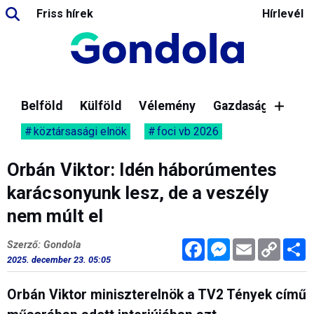
Friss hírek
Hírlevél
Belföld
Külföld
Vélemény
Gazdaság
köztársasági elnök
foci vb 2026
Orbán Viktor: Idén háborúmentes
karácsonyunk lesz, de a veszély
nem múlt el
Facebook
Messenger
Email
Copy
M
Szerző: Gondola
Link
2025. december 23. 05:05
Orbán Viktor miniszterelnök a TV2 Tények című