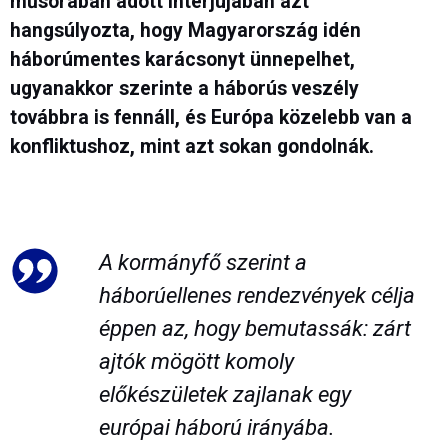
műsorában adott interjújában azt
hangsúlyozta, hogy Magyarország idén
háborúmentes karácsonyt ünnepelhet,
ugyanakkor szerinte a háborús veszély
továbbra is fennáll, és Európa közelebb van a
konfliktushoz, mint azt sokan gondolnák.
A kormányfő szerint a
háborúellenes rendezvények célja
éppen az, hogy bemutassák: zárt
ajtók mögött komoly
előkészületek zajlanak egy
európai háború irányába.