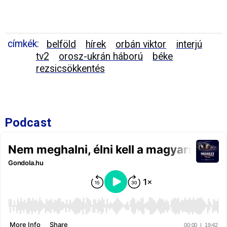
címkék:
belföld
hírek
orbán viktor
interjú
tv2
orosz-ukrán háború
béke
rezsicsökkentés
Podcast