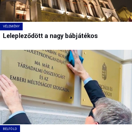
VÉLEMÉNY
Lelepleződött a nagy bábjátékos
BELFÖLD