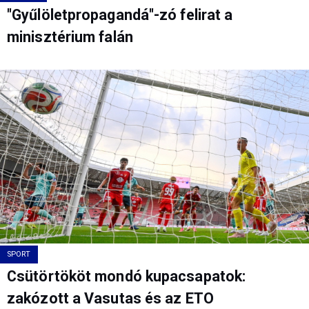
"Gyűlöletpropagandá"-zó felirat a
minisztérium falán
SPORT
Csütörtököt mondó kupacsapatok:
zakózott a Vasutas és az ETO